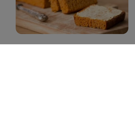
Met name Peijnenburg zet hierin grote stappen. Zo
worden er inmiddels jaarlijks ruim 100 miljoen minder
suikerklontjes in de recepturen verwerkt, zonder verlies
aan smaak. Verder is 38% van het assortiment rijk aan
vezels (>6g vezels per 100g), 92% een bron van vezels
(3-6g vezels per 100g), en heeft 43% een Nutri-Score A
of B. Hiermee lopen zij voorop in de categorie
tussendoortjes en laten zij zien dat de welbekende
peperkoeken tegenwoordig niet alleen lekker zijn,