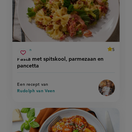
average
5
15 min
Beoordeel
voorbereidingstijd
pasta
recept
Sla
score:
Pasta met spitskool, parmezaan en
'pasta
met
recept
met
pancetta
spitskool,
spitskool,
op
parmezaan
parmezaan
en
en
pancetta'
pancetta
Een recept van
Rudolph van Veen