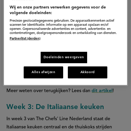
Wij en onze partners verwerken gegevens voor de
volgende doeleinden:
Precieze geolocatiegegevens gebruiken. De apparaatkenmerken actief
scannen ter identificatie. Informatie op een apparaat opslaan en/of
openen. Gepersonaliseerde advertenties en content, advertentie- en
contentmetingen, doelgroepenonderzoek en ontwikkeling van diensten.
Partnerlijst (derden)
Doeleinden weergeven
Alles afwijzen
Akkoord
Meer weten over terugkijken? Lees dan
dit artikel
!
Week 3: De Italiaanse keuken
In week 3 van The Chefs' Line Nederland staat de
Italiaanse keuken centraal en de thuiskoks strijden