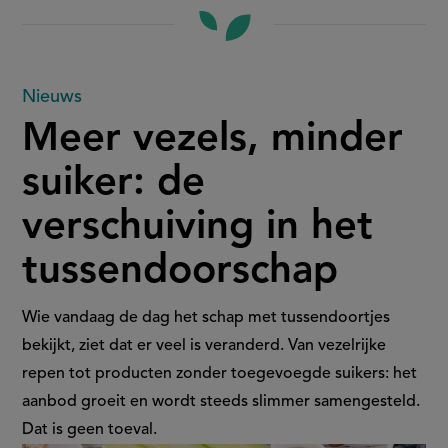
Meer
Nieuws
Meer vezels, minder
vezels,
suiker: de
minder
verschuiving in het
suiker:
tussendoorschap
de
verschuiving
Wie vandaag de dag het schap met tussendoortjes
bekijkt, ziet dat er veel is veranderd. Van vezelrijke
in
repen tot producten zonder toegevoegde suikers: het
aanbod groeit en wordt steeds slimmer samengesteld.
het
Dat is geen toeval.