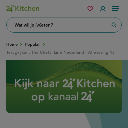
Overslaan
Mijn
Accountme
Menu
bewaarde
en
recepten
naar
Wat
Zoeke
wil
de
je
zoeken?
inhoud
Home
Populair
gaan
Terugkijken: The Chefs' Line Nederland - Aflevering 13
Disney+