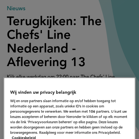
Terugkijken:
Nieuws
Terugkijken: The
The
Chefs' Line
Chefs'
Nederland -
Line
Aflevering 13
Nederland
-
Kijk elke werkdag om 22:00 naar The Chefs' Line
Nederland bij 24Kitchen óf vanaf 23:00 bij
Aflevering
Wij vinden uw privacy belangrijk
24Kitchen.nl.
Wij en onze partners slaan informatie op en/of hebben toegang tot
13
informatie op een apparaat, zoals unieke ID’s in cookies om
persoonsgegevens te verwerken. We werken met
106
partners. U kunt uw
keuzes accepteren of beheren door hieronder te klikken of op elk moment
via de link ‘Privacyvoorkeuren beheren’ op elke pagina. Deze keuzes
worden doorgegeven aan onze partners en hebben geen invloed op de
browsegegevens. Raadpleeg voor meer informatie ons Privacybeleid.
Cookiesbeleid