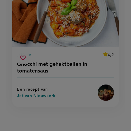
average
4,2
30 min
Beoordeel
voorbereidingstijd
gnocchi
recept
Sla
score:
Gnocchi met gehaktballen in
'gnocchi
met
recept
met
tomatensaus
gehaktballen
gehaktballen
op
in
in
tomatensaus'
tomatensaus
Een recept van
Jet van Nieuwkerk