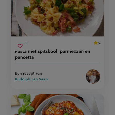
average
5
15 min
Beoordeel
voorbereidingstijd
pasta
recept
Sla
score:
Pasta met spitskool, parmezaan en
'pasta
met
recept
met
pancetta
spitskool,
spitskool,
op
parmezaan
parmezaan
en
en
pancetta'
pancetta
Een recept van
Rudolph van Veen