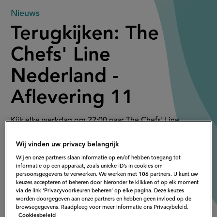
Terugkijken:
Nieuws
Terugkijken: The
The
Chefs' Line
Chefs'
Nederland -
Line
Aflevering 11
Nederland
-
Kijk elke werkdag om 22:00 naar The Chefs' Line
Nederland bij 24Kitchen óf vanaf 23:00 bij
Aflevering
Wij vinden uw privacy belangrijk
24Kitchen.nl.
Wij en onze partners slaan informatie op en/of hebben toegang tot
11
informatie op een apparaat, zoals unieke ID’s in cookies om
persoonsgegevens te verwerken. We werken met
106
partners. U kunt uw
keuzes accepteren of beheren door hieronder te klikken of op elk moment
via de link ‘Privacyvoorkeuren beheren’ op elke pagina. Deze keuzes
worden doorgegeven aan onze partners en hebben geen invloed op de
browsegegevens. Raadpleeg voor meer informatie ons Privacybeleid.
Cookiesbeleid