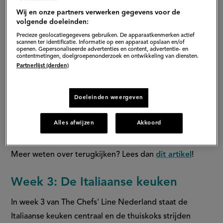
Wij en onze partners verwerken gegevens voor de
volgende doeleinden:
Precieze geolocatiegegevens gebruiken. De apparaatkenmerken actief
scannen ter identificatie. Informatie op een apparaat opslaan en/of
openen. Gepersonaliseerde advertenties en content, advertentie- en
contentmetingen, doelgroepenonderzoek en ontwikkeling van diensten.
Partnerlijst (derden)
Doeleinden weergeven
Alles afwijzen
Akkoord
Meer weten over terugkijken? Lees dan
dit artikel
!
Week 3: De Italiaanse keuken
In week 3 van The Chefs' Line Nederland staat de
Italiaanse keuken centraal en de thuiskoks strijden