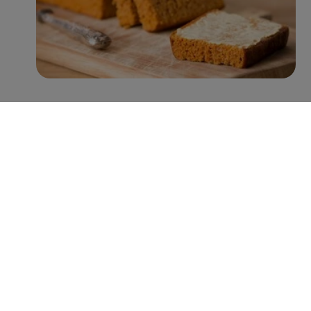
Met name Peijnenburg zet hierin grote stappen. Zo
worden er inmiddels jaarlijks ruim 100 miljoen minder
suikerklontjes in de recepturen verwerkt, zonder verlies
aan smaak. Verder is 38% van het assortiment rijk aan
vezels (>6g vezels per 100g), 92% een bron van vezels
(3-6g vezels per 100g), en heeft 43% een Nutri-Score A
of B. Hiermee lopen zij voorop in de categorie
tussendoortjes en laten zij zien dat de welbekende
peperkoeken tegenwoordig niet alleen lekker zijn,