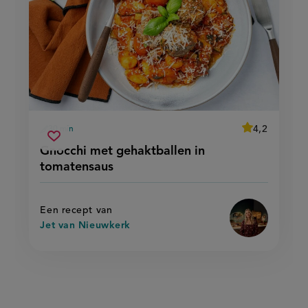
average
4,2
30 min
Beoordeel
voorbereidingstijd
gnocchi
recept
Sla
score:
Gnocchi met gehaktballen in
'gnocchi
met
recept
met
tomatensaus
gehaktballen
gehaktballen
op
in
in
tomatensaus'
tomatensaus
Een recept van
Jet van Nieuwkerk