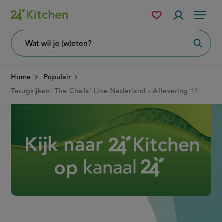
Overslaan
Mijn
Accountme
Menu
bewaarde
en
recepten
naar
Wat
Zoeke
wil
de
je
zoeken?
inhoud
Home
Populair
gaan
Terugkijken: The Chefs' Line Nederland - Aflevering 11
Disney+