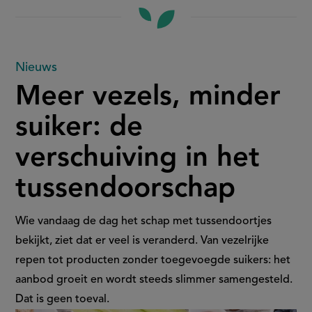
Meer
Nieuws
Meer vezels, minder
vezels,
suiker: de
minder
verschuiving in het
suiker:
tussendoorschap
de
verschuiving
Wie vandaag de dag het schap met tussendoortjes
bekijkt, ziet dat er veel is veranderd. Van vezelrijke
in
repen tot producten zonder toegevoegde suikers: het
aanbod groeit en wordt steeds slimmer samengesteld.
het
Dat is geen toeval.