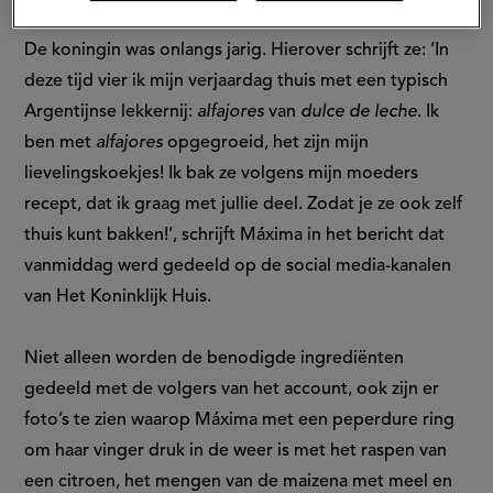
(externe
link)
link)
De koningin was onlangs jarig. Hierover schrijft ze: ‘In
deze tijd vier ik mijn verjaardag thuis met een typisch
Argentijnse lekkernij:
alfajores
van
dulce de leche
. Ik
ben met
alfajores
opgegroeid, het zijn mijn
lievelingskoekjes! Ik bak ze volgens mijn moeders
recept, dat ik graag met jullie deel. Zodat je ze ook zelf
thuis kunt bakken!’, schrijft Máxima in het bericht dat
vanmiddag werd gedeeld op de social media-kanalen
van Het Koninklijk Huis.
Niet alleen worden de benodigde ingrediënten
gedeeld met de volgers van het account, ook zijn er
foto’s te zien waarop Máxima met een peperdure ring
om haar vinger druk in de weer is met het raspen van
een citroen, het mengen van de maizena met meel en