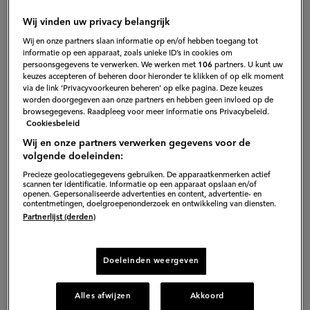
foto’s
Wij vinden uw privacy belangrijk
Wij en onze partners slaan informatie op en/of hebben toegang tot
informatie op een apparaat, zoals unieke ID’s in cookies om
persoonsgegevens te verwerken. We werken met
106
partners. U kunt uw
keuzes accepteren of beheren door hieronder te klikken of op elk moment
via de link ‘Privacyvoorkeuren beheren’ op elke pagina. Deze keuzes
worden doorgegeven aan onze partners en hebben geen invloed op de
browsegegevens. Raadpleeg voor meer informatie ons Privacybeleid.
Cookiesbeleid
Wij en onze partners verwerken gegevens voor de
volgende doeleinden:
Precieze geolocatiegegevens gebruiken. De apparaatkenmerken actief
scannen ter identificatie. Informatie op een apparaat opslaan en/of
openen. Gepersonaliseerde advertenties en content, advertentie- en
contentmetingen, doelgroepenonderzoek en ontwikkeling van diensten.
Partnerlijst (derden)
S
Doeleinden weergeven
Dit artikel is eerder verschenen op
AD Koken & Eten
.
(exte
Alles afwijzen
Akkoord
Meer culinair nieuws?
Kijk dan hier
.