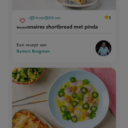
average
5
90 min
14 min
300 min
Beoordeel
voorbereidingstijd
oventijd
wachttijd
millionaires
recept
Sla
score:
Millionaires shortbread met pinda
'millionaires
shortbread
recept
shortbread
met
met
op
pinda
pinda'
Een recept van
Ramon Brugman