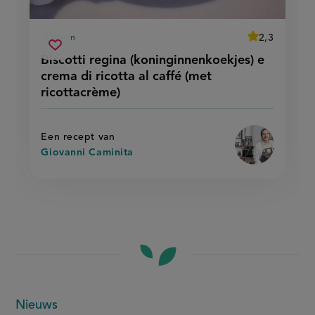
average
2,3
30 min
Beoordeel
voorbereidingstijd
biscotti
recept
Sla
score:
Biscotti regina (koninginnenkoekjes) e
'biscotti
regina
recept
regina
crema di ricotta al caffé (met
(koninginnenkoekjes)
(koninginnenk
op
e
e
ricottacrème)
crema
crema
di
di
ricotta
al
ricotta
caffé
Een recept van
al
(met
caffé
Giovanni Caminita
ricottacrème)'
(met
ricottacrème)
Meer
Nieuws