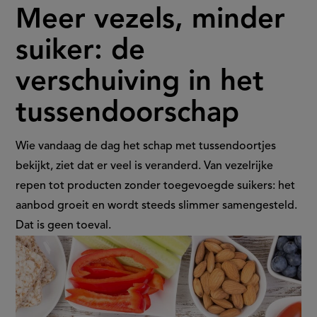
Meer vezels, minder
vezels,
suiker: de
minder
verschuiving in het
suiker:
tussendoorschap
de
verschuiving
Wie vandaag de dag het schap met tussendoortjes
bekijkt, ziet dat er veel is veranderd. Van vezelrijke
in
repen tot producten zonder toegevoegde suikers: het
aanbod groeit en wordt steeds slimmer samengesteld.
het
Dat is geen toeval.
tussendoorschap