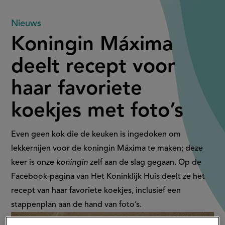
Koningin
Nieuws
Koningin Máxima
Máxima
deelt recept voor
deelt
haar favoriete
recept
koekjes met foto’s
voor
haar
Even geen kok die de keuken is ingedoken om
lekkernijen voor de koningin Máxima te maken; deze
favoriete
keer is onze
koningin
zelf aan de slag gegaan. Op de
Facebook-pagina van Het Koninklijk Huis deelt ze het
koekjes
recept van haar favoriete koekjes, inclusief een
met
stappenplan aan de hand van foto’s.