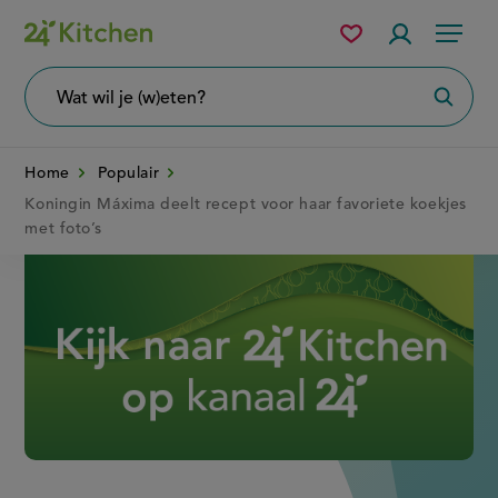
Overslaan
Mijn
Accountme
Menu
bewaarde
en
recepten
naar
Wat
Zoeke
wil
de
je
zoeken?
inhoud
Home
Populair
gaan
Koningin Máxima deelt recept voor haar favoriete koekjes
met foto’s
Disney+