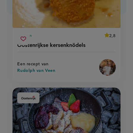
average
2,8
45 min
Beoordeel
voorbereidingstijd
oostenrijkse
recept
Sla
score:
Oostenrijkse kersenknödels
'oostenrijkse
kersenknödels
recept
kersenknödels
op
Een recept van
Rudolph van Veen
Aangeboden
door: