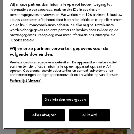
Wij en onze partners slaan informatie op en/of hebben toegang tot
informatie op een apparaat, zoals unieke ID’s in cookies om
persoonsgegevens te verwerken. We werken met
106
partners. U kunt uw
keuzes accepteren of beheren door hieronder te klikken of op elk moment
Perfecte broodjes
via de link ‘Privacyvoorkeuren beheren’ op elke pagina. Deze keuzes
worden doorgegeven aan onze partners en hebben geen invloed op de
browsegegevens. Raadpleeg voor meer informatie ons Privacybeleid.
Al sinds 1932 komen inwoners van Graz naar
Cookiesbeleid
Frankowitsch
voor een goed ontbijt of een kop koffie.
Wij en onze partners verwerken gegevens voor de
volgende doeleinden:
Ook Philipp komt hier zeker twee keer per week voor
Precieze geolocatiegegevens gebruiken. De apparaatkenmerken actief
de heerlijke broodjes en patisserie. Vooral de
scannen ter identificatie. Informatie op een apparaat opslaan en/of
openen. Gepersonaliseerde advertenties en content, advertentie- en
roggebroodjes met gerookte forel, vleessalade en
contentmetingen, doelgroepenonderzoek en ontwikkeling van diensten.
buikspek vallen goed in de smaak bij Joël.
Partnerlijst (derden)
Doeleinden weergeven
Alles afwijzen
Akkoord