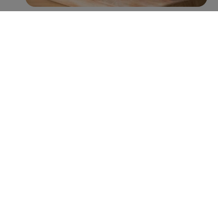
Met name Peijnenburg zet hierin grote stappen. Zo
worden er inmiddels jaarlijks ruim 100 miljoen minder
suikerklontjes in de recepturen verwerkt, zonder verlies
aan smaak. Verder is 38% van het assortiment rijk aan
vezels (>6g vezels per 100g), 92% een bron van vezels
(3-6g vezels per 100g), en heeft 43% een Nutri-Score A
of B. Hiermee lopen zij voorop in de categorie
tussendoortjes en laten zij zien dat de welbekende
peperkoeken tegenwoordig niet alleen lekker zijn,
maar ook voedzaam én verantwoord.