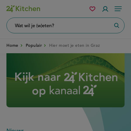
Overslaan
Mijn
Accountme
Menu
bewaarde
en
recepten
naar
Wat
Zoeke
wil
de
je
zoeken?
inhoud
Home
Populair
Hier moet je eten in Graz
gaan
Disney+
Nieuws