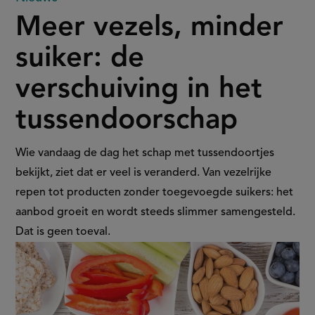
Meer
Meer vezels, minder
vezels,
suiker: de
minder
verschuiving in het
suiker:
tussendoorschap
de
verschuiving
Wie vandaag de dag het schap met tussendoortjes
bekijkt, ziet dat er veel is veranderd. Van vezelrijke
in
repen tot producten zonder toegevoegde suikers: het
aanbod groeit en wordt steeds slimmer samengesteld.
het
Dat is geen toeval.
tussendoorschap