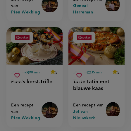
van
Geneal
Pien Wekking
Harreman
Aangeboden
Aangeboden
door:
door:
average
5
average
5
30 min
90 min
35 min
35 min
Beoordeel
Beoordee
voorbereidingstijd
wachttijd
voorbereidingstijd
oventijd
pien’s
tarte
recept
recept
Sla
score:
Sla
score:
Pien’s kerst-trifle
Tarte tatin met
'pien’s
'tarte
kerst-
tatin
recept
recept
kerst-
tatin
blauwe kaas
trifle
met
trifle'
met
op
op
blauwe
blauwe
kaas'
kaas
Een recept
Een recept van
van
Jet van
Pien Wekking
Nieuwkerk