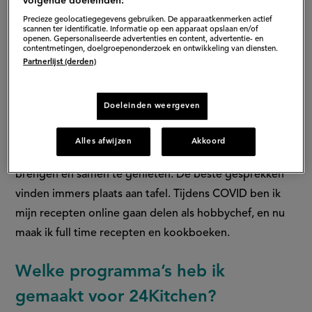
volgende doeleinden:
Precieze geolocatiegegevens gebruiken. De apparaatkenmerken actief
scannen ter identificatie. Informatie op een apparaat opslaan en/of
openen. Gepersonaliseerde advertenties en content, advertentie- en
contentmetingen, doelgroepenonderzoek en ontwikkeling van diensten.
Partnerlijst (derden)
Doeleinden weergeven
Waarom ben je gaan koken?
Alles afwijzen
Akkoord
Ik heb vanuit huis meegekregen om mensen samen te
brengen en samen te genieten. De beste gesprekken
vinden immers plaats aan tafel. Tijdens COVID ben ik
mijn recepten online gaan delen als hobbychef, en nu
maak ik full time recepten en kookboeken.
Welke programma’s heb ik
gemaakt voor 24Kitchen?