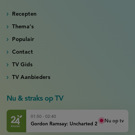
(externe
(externe
(externe
(externe
link)
link)
link)
link)
Recepten
Thema's
Populair
Contact
TV Gids
TV Aanbieders
Nu & straks op TV
01:50 - 02:40
Nu op tv
Gordon Ramsay: Uncharted 2