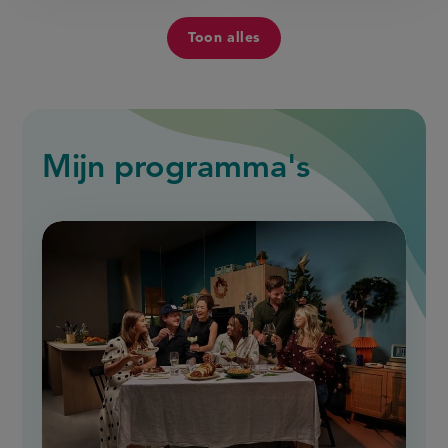
Toon alles
Toon
alle
recepten
van
Pien
Wekking
Mijn programma's