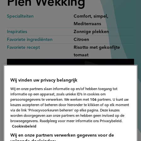
Pien Wekking
Specialiteiten
Comfort, simpel,
Mediterraans
Inspiraties
Zonnige plekken
Favoriete ingrediënten
Citroen
Favoriete recept
Risotto met gekonfijte
tomaat
Wij vinden uw privacy belangrijk
Wij en onze partners slaan informatie op en/of hebben toegang tot
informatie op een apparaat, zoals unieke ID’s in cookies om
persoonsgegevens te verwerken. We werken met
106
partners. U kunt uw
keuzes accepteren of beheren door hieronder te klikken of op elk moment
via de link ‘Privacyvoorkeuren beheren’ op elke pagina. Deze keuzes
worden doorgegeven aan onze partners en hebben geen invloed op de
browsegegevens. Raadpleeg voor meer informatie ons Privacybeleid.
Cookiesbeleid
Wij en onze partners verwerken gegevens voor de