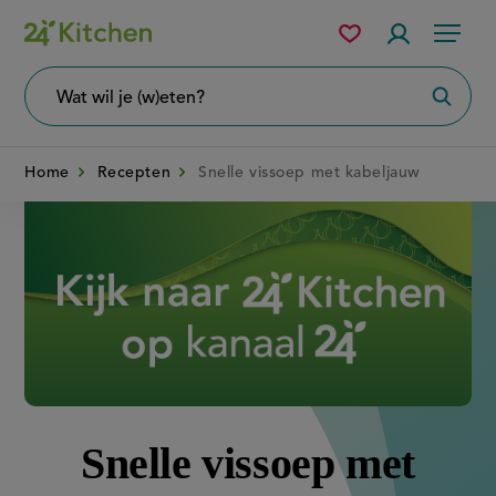
Overslaan
Mijn
Accountme
Menu
bewaarde
en
recepten
naar
Wat
Zoeke
wil
de
je
zoeken?
inhoud
Home
Recepten
Snelle vissoep met kabeljauw
gaan
Disney+
Snelle vissoep met