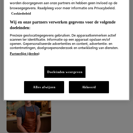
worden doorgegeven aan onze partners en hebben geen invloed op de
browsegegevens. Raadpleeg voor meer informatie ons Privacybeleid.
Cookiesbeleid
Wij en onze partners verwerken gegevens voor de volgende
doeleinden:
Precieze geolocatiegegevens gebruiken. De apparaatkenmerken actief
scannen ter identificatie. Informatie op een apparaat opslaan en/of
openen. Gepersonaliseerde advertenties en content, advertentie- en
contentmetingen, doelgroepenonderzoek en ontwikkeling van diensten.
Partnerlijst (derden)
Doeleinden weergeven
"Vissoep met kabeljauw, garnalen,
aardappel en flink wat groenten.
Alles afwijzen
Akkoord
Snel en heerlijk!"