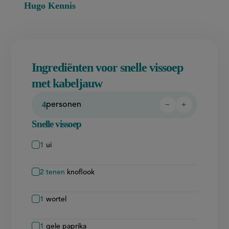
Hugo Kennis
Ingrediënten voor snelle vissoep
met kabeljauw
4
−
+
personen
Persoon
Persoon
verwijderen
toevoegen
Snelle vissoep
1
ui
2
tenen
knoflook
1
wortel
1
gele paprika