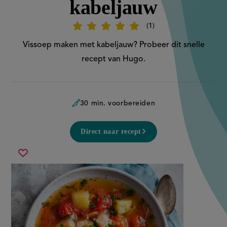
kabeljauw
1
Beoordeel
recept
'Snelle
Vissoep maken met kabeljauw? Probeer dit snelle
vissoep
met
recept van Hugo.
kabeljauw'
30 min. voorbereiden
Direct naar recept
snelle
Sla
vissoep
recept
met
op
kabeljauw