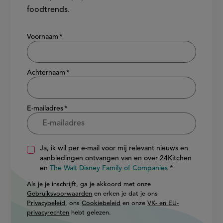
foodtrends.
Show/hide
Voornaam
Achternaam
E-mailadres
Ja, ik wil per e-mail voor mij relevant nieuws en
aanbiedingen ontvangen van en over 24Kitchen
en
The Walt Disney Family of Companies
Als je je inschrijft, ga je akkoord met onze
Gebruiksvoorwaarden
en erken je dat je ons
Privacybeleid
, ons
Cookiebeleid
en onze
VK- en EU-
privacyrechten
hebt gelezen.