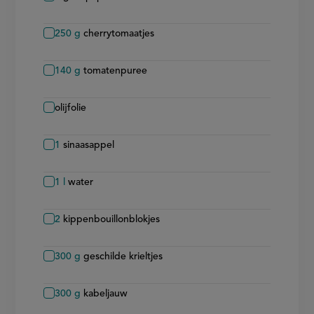
250
g
cherrytomaatjes
140
g
tomatenpuree
olijfolie
1
sinaasappel
1
l
water
2
kippenbouillonblokjes
300
g
geschilde krieltjes
300
g
kabeljauw