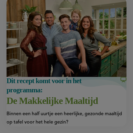
this
op
op
page
Facebook
WhatsApp
(opent
(opent
in
in
nieuw
nieuw
venster,
venster,
externe
externe
link)
link)
Dit recept komt voor in het
programma:
De Makkelijke Maaltijd
Binnen een half uurtje een heerlijke, gezonde maaltijd
op tafel voor het hele gezin?