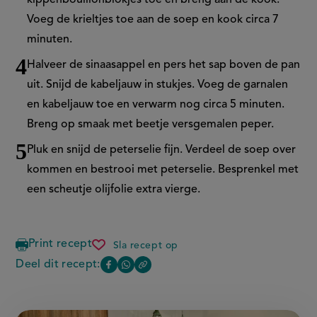
Voeg de krieltjes toe aan de soep en kook circa 7
minuten.
Halveer de sinaasappel en pers het sap boven de pan
uit. Snijd de kabeljauw in stukjes. Voeg de garnalen
en kabeljauw toe en verwarm nog circa 5 minuten.
Breng op smaak met beetje versgemalen peper.
Pluk en snijd de peterselie fijn. Verdeel de soep over
kommen en bestrooi met peterselie. Besprenkel met
een scheutje olijfolie extra vierge.
Print recept
Sla recept op
snelle
vissoep
Deel dit recept:
Copy
Deel
Deel
met
the
kabeljauw
deze
deze
link
of
pagina
pagina