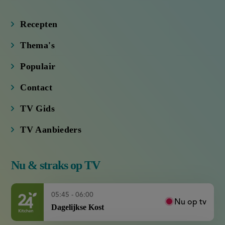
(externe
(externe
(externe
(externe
link)
link)
link)
link)
Recepten
Thema's
Populair
Contact
TV Gids
TV Aanbieders
Nu & straks op TV
05:45 - 06:00
Nu op tv
Dagelijkse Kost