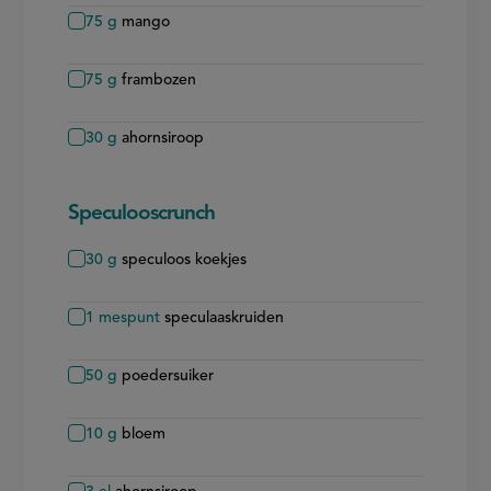
75
g
mango
75
g
frambozen
30
g
ahornsiroop
Speculooscrunch
30
g
speculoos koekjes
1
mespunt
speculaaskruiden
50
g
poedersuiker
10
g
bloem