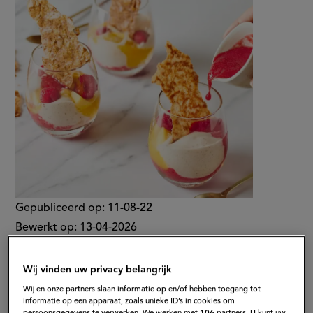
op
met
speculooscrunch
Gepubliceerd op:
11-08-22
Bewerkt op:
13-04-2026
Wij vinden uw privacy belangrijk
Wij en onze partners slaan informatie op en/of hebben toegang tot
informatie op een apparaat, zoals unieke ID’s in cookies om