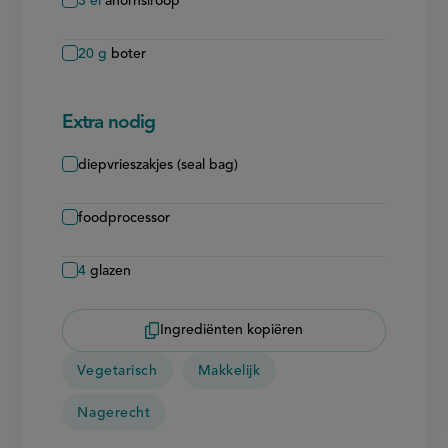
3
el
ahornsiroop
20
g
boter
Extra nodig
diepvrieszakjes (seal bag)
foodprocessor
4
glazen
Ingrediënten kopiëren
Vegetarisch
Makkelijk
Nagerecht