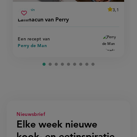
average
3,1
120 min
Beoordeel
voorbereidingstijd
lahmacun
recept
Sla
score:
Lahmacun van Perry
'lahmacun
van
recept
van
perry
perry'
op
Een recept van
Perry de Man
Nieuwsbrief
Elke week nieuwe