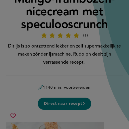
nicecream met
speculooscrunch
1
Beoordeel
recept
'
Dit ijs is zo ontzettend lekker en zelf supermakkelijk te
Mango-
frambozen-
maken zónder ijsmachine. Rudolph deelt zijn
nicecream
met
verrassende recept.
speculooscrunch'
1140 min. voorbereiden
Direct naar recept
mango-
Sla
frambozen-
recept
nicecream