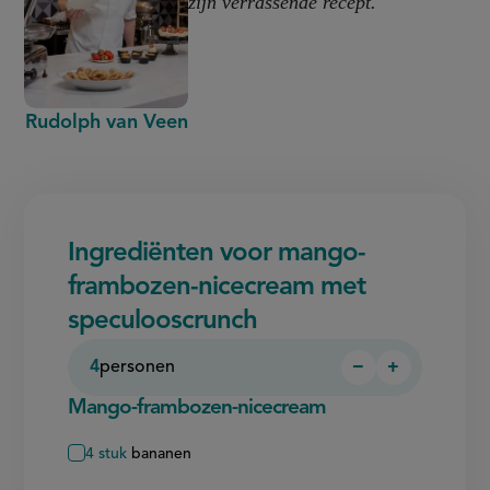
zijn verrassende recept.
Rudolph van Veen
Ingrediënten voor mango-
frambozen-nicecream met
speculooscrunch
4
personen
−
+
Persoon
Persoon
verwijderen
toevoegen
Mango-frambozen-nicecream
4
stuk
bananen