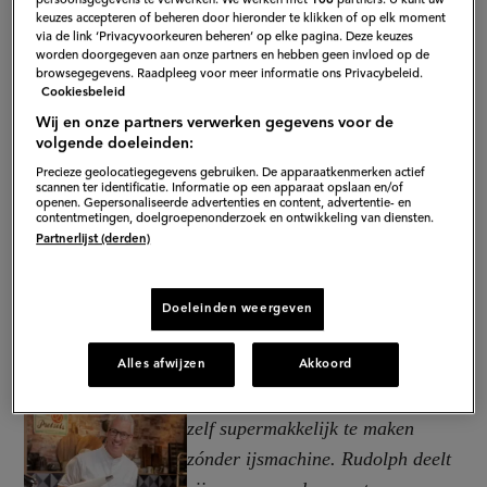
persoonsgegevens te verwerken. We werken met
106
partners. U kunt uw
keuzes accepteren of beheren door hieronder te klikken of op elk moment
via de link ‘Privacyvoorkeuren beheren’ op elke pagina. Deze keuzes
worden doorgegeven aan onze partners en hebben geen invloed op de
browsegegevens. Raadpleeg voor meer informatie ons Privacybeleid.
Cookiesbeleid
Wij en onze partners verwerken gegevens voor de
volgende doeleinden:
Precieze geolocatiegegevens gebruiken. De apparaatkenmerken actief
scannen ter identificatie. Informatie op een apparaat opslaan en/of
openen. Gepersonaliseerde advertenties en content, advertentie- en
contentmetingen, doelgroepenonderzoek en ontwikkeling van diensten.
Partnerlijst (derden)
Doeleinden weergeven
Alles afwijzen
Akkoord
Dit ijs is zo ontzettend lekker en
zelf supermakkelijk te maken
zónder ijsmachine. Rudolph deelt