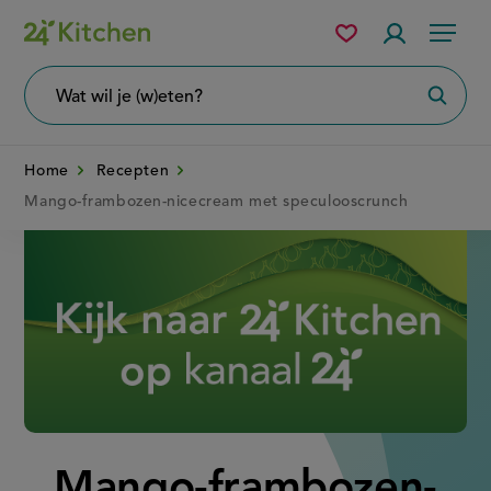
Overslaan
Mijn
Accountme
Menu
bewaarde
en
recepten
naar
Wat
Zoeke
wil
de
je
zoeken?
inhoud
Home
Recepten
gaan
Mango-frambozen-nicecream met speculooscrunch
Disney+
Mango-frambozen-