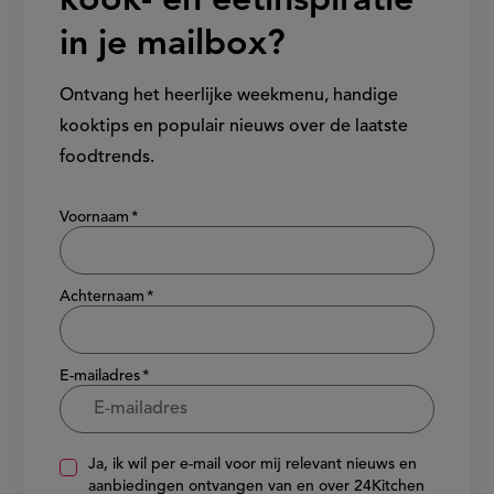
kook- en eetinspiratie
in je mailbox?
Ontvang het heerlijke weekmenu, handige
kooktips en populair nieuws over de laatste
foodtrends.
Show/hide
Voornaam
Achternaam
E-mailadres
Ja, ik wil per e-mail voor mij relevant nieuws en
aanbiedingen ontvangen van en over 24Kitchen