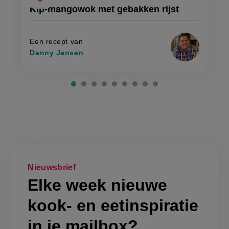
kip-
recept
Sla
score:
Kip-mangowok met gebakken rijst
'kip-
mangowok
recept
mangowok
met
met
op
gebakken
gebakken
rijst'
rijst
Een recept van
Danny Jansen
Nieuwsbrief
Elke week nieuwe
kook- en eetinspiratie
in je mailbox?