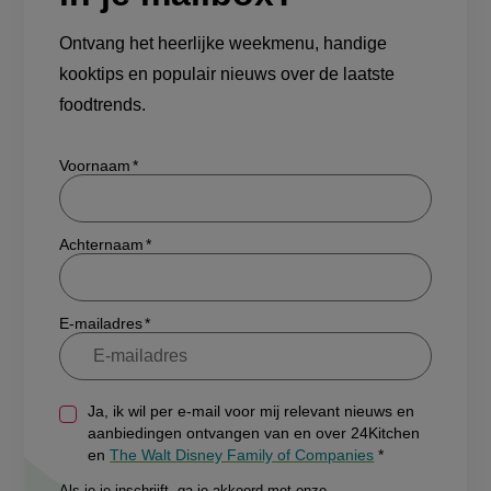
Ontvang het heerlijke weekmenu, handige
kooktips en populair nieuws over de laatste
foodtrends.
Show/hide
Voornaam
Achternaam
E-mailadres
Ja, ik wil per e-mail voor mij relevant nieuws en
aanbiedingen ontvangen van en over 24Kitchen
en
The Walt Disney Family of Companies
Als je je inschrijft, ga je akkoord met onze