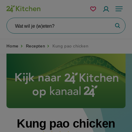
Overslaan
Mijn
Accountme
Menu
bewaarde
en
recepten
naar
Wat
Zoeke
wil
de
je
zoeken?
inhoud
Home
Recepten
Kung pao chicken
gaan
Disney+
Kung pao chicken