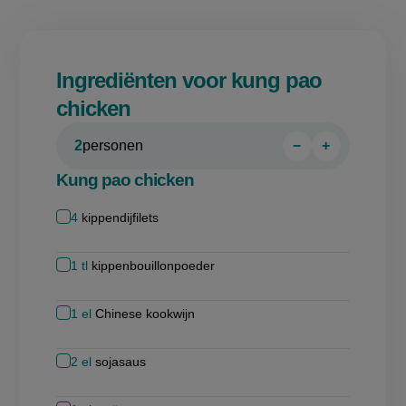
Ingrediënten voor kung pao
chicken
2
personen
−
+
Persoon
Persoon
verwijderen
toevoegen
Kung pao chicken
4
kippendijfilets
1
tl
kippenbouillonpoeder
1
el
Chinese kookwijn
2
el
sojasaus