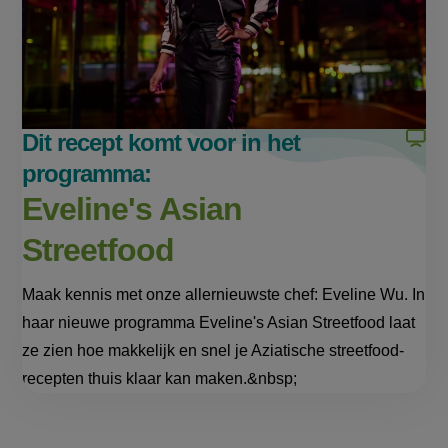
nieuw
nieuw
venster,
venster,
externe
externe
link)
link)
Dit recept komt voor in het
programma:
Eveline's Asian
Streetfood
Maak kennis met onze allernieuwste chef: Eveline Wu. In
haar nieuwe programma Eveline's Asian Streetfood laat
ze zien hoe makkelijk en snel je Aziatische streetfood-
recepten thuis klaar kan maken.&nbsp;