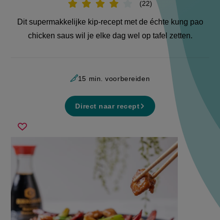
22
Beoordeel
recept
'Kung
Dit supermakkelijke kip-recept met de échte kung pao
pao
chicken'
chicken saus wil je elke dag wel op tafel zetten.
15 min. voorbereiden
Direct naar recept
kung
Sla
pao
recept
chicken
op