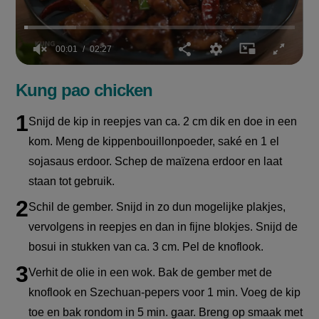
00:02
02:27
0
seconds
Kung pao chicken
of
2
minutes,
Snijd de kip in reepjes van ca. 2 cm dik en doe in een
27
seconds
kom. Meng de kippenbouillonpoeder, saké en 1 el
sojasaus erdoor. Schep de maïzena erdoor en laat
staan tot gebruik.
Schil de gember. Snijd in zo dun mogelijke plakjes,
vervolgens in reepjes en dan in fijne blokjes. Snijd de
bosui in stukken van ca. 3 cm. Pel de knoflook.
Verhit de olie in een wok. Bak de gember met de
knoflook en Szechuan-pepers voor 1 min. Voeg de kip
toe en bak rondom in 5 min. gaar. Breng op smaak met