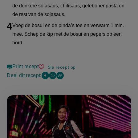
de donkere sojasaus, chilisaus, gelebonenpasta en
de rest van de sojasaus.
Voeg de bosui en de pinda’s toe en verwarm 1 min.
mee. Schep de kip met de bosui en pepers op een
bord.
Print recept
Sla recept op
kung
pao
Deel dit recept:
Copy
Deel
Deel
chicken
the
deze
deze
link
of
pagina
pagina
this
op
op
page
Facebook
WhatsApp
(opent
(opent
in
in