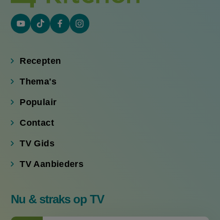
YouTube
Tiktok
Facebook
Instagram
(externe
(externe
(externe
(externe
link)
link)
link)
link)
Recepten
Thema's
Populair
Contact
TV Gids
TV Aanbieders
Nu & straks op TV