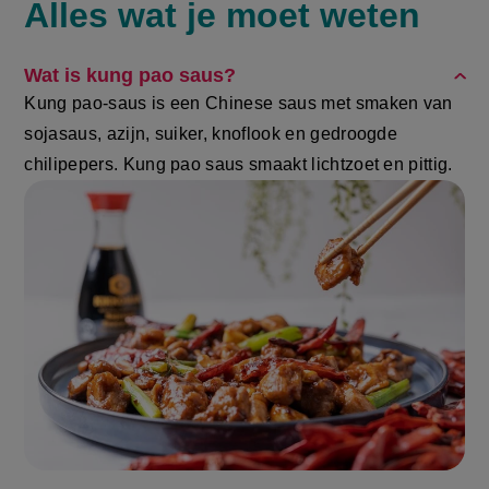
Alles wat je moet weten
FAQ
Wat is kung pao saus?
Kung pao-saus is een Chinese saus met smaken van
sojasaus, azijn, suiker, knoflook en gedroogde
chilipepers. Kung pao saus smaakt lichtzoet en pittig.