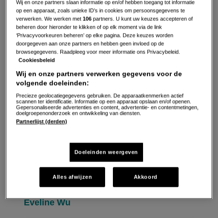
Wij en onze partners slaan informatie op en/of hebben toegang tot informatie
op een apparaat, zoals unieke ID’s in cookies om persoonsgegevens te
verwerken. We werken met
106
partners. U kunt uw keuzes accepteren of
beheren door hieronder te klikken of op elk moment via de link
‘Privacyvoorkeuren beheren’ op elke pagina. Deze keuzes worden
doorgegeven aan onze partners en hebben geen invloed op de
browsegegevens. Raadpleeg voor meer informatie ons Privacybeleid.
Cookiesbeleid
Wij en onze partners verwerken gegevens voor de
volgende doeleinden:
Precieze geolocatiegegevens gebruiken. De apparaatkenmerken actief
scannen ter identificatie. Informatie op een apparaat opslaan en/of openen.
"Deze verslavende geroerbakte kip
Gepersonaliseerde advertenties en content, advertentie- en contentmetingen,
doelgroepenonderzoek en ontwikkeling van diensten.
bevat de perfecte combinatie van
Partnerlijst (derden)
zout, zoet en pikant. Een Chinees
kipgerecht dat je moeilijk aan je
Doeleinden weergeven
voorbij kunt laten gaan!"
Alles afwijzen
Akkoord
Eveline Wu