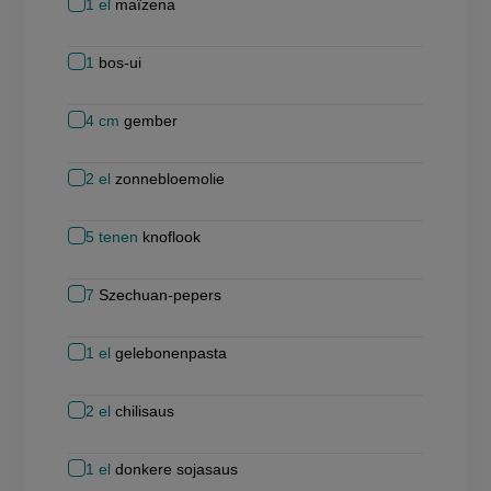
1
el
maïzena
1
bos-ui
4
cm
gember
2
el
zonnebloemolie
5
tenen
knoflook
7
Szechuan-pepers
1
el
gelebonenpasta
2
el
chilisaus
1
el
donkere sojasaus