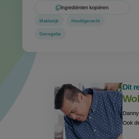
Ingrediënten kopiëren
Makkelijk
Hoofdgerecht
Gevogelte
Dit 
Wok
Danny 
Ook de