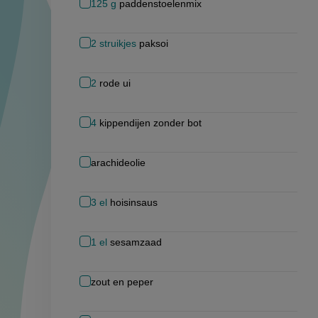
125
g
paddenstoelenmix
2
struikjes
paksoi
2
rode ui
4
kippendijen zonder bot
arachideolie
3
el
hoisinsaus
1
el
sesamzaad
zout en peper