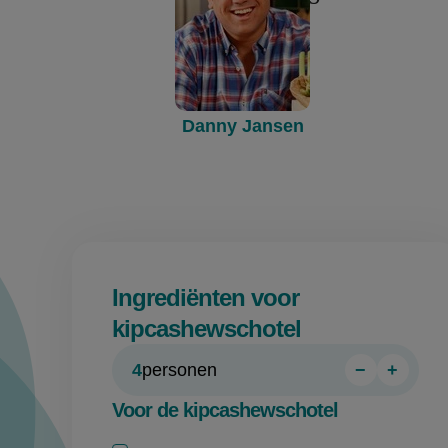
Danny Jansen
Ingrediënten voor
kipcashewschotel
4
personen
−
+
Persoon
Perso
verwijder
toevo
Voor de kipcashewschotel