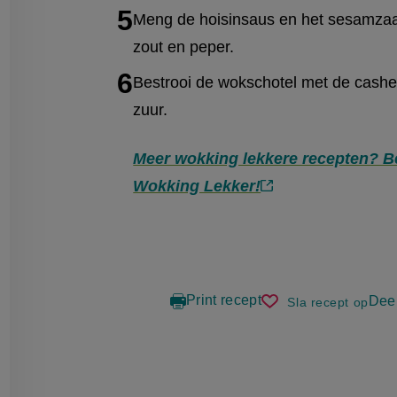
Meng de hoisinsaus en het sesamza
zout en peper.
Bestrooi de wokschotel met de cash
zuur.
Meer wokking lekkere recepten? B
Wokking Lekker!
(externe
link)
Print recept
Deel
Sla recept op
kipcashew