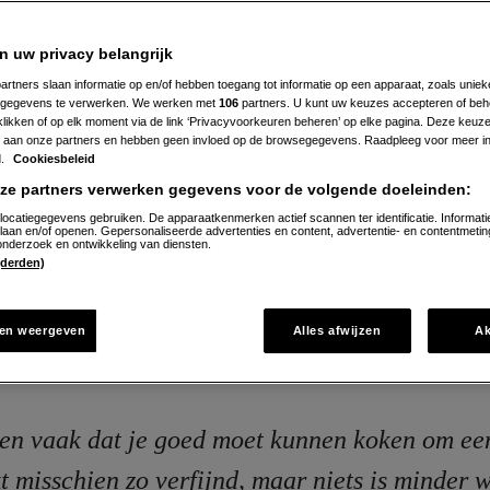
515
Beoordeel
recept
'Kipcashewschotel'
it boordevol smaak dankzij een combinatie van malse ki
n uw privacy belangrijk
n saus van onder andere hoisin en sesam.
artners slaan informatie op en/of hebben toegang tot informatie op een apparaat, zoals uniek
gegevens te verwerken. We werken met
106
partners. U kunt uw keuzes accepteren of beh
 klikken of op elk moment via de link ‘Privacyvoorkeuren beheren’ op elke pagina. Deze keu
aan onze partners en hebben geen invloed op de browsegegevens. Raadpleeg voor meer in
d.
Cookiesbeleid
20 min. voorbereiden
nze partners verwerken gegevens voor de volgende doeleinden:
locatiegegevens gebruiken. De apparaatkenmerken actief scannen ter identificatie. Informati
laan en/of openen. Gepersonaliseerde advertenties en content, advertentie- en contentmetin
nderzoek en ontwikkeling van diensten.
Direct naar recept
 (derden)
en weergeven
Alles afwijzen
A
n vaak dat je goed moet kunnen koken om een
 misschien zo verfijnd, maar niets is minder w