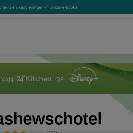
ontent en aanbiedingen
Gratis e-books
ashewschotel