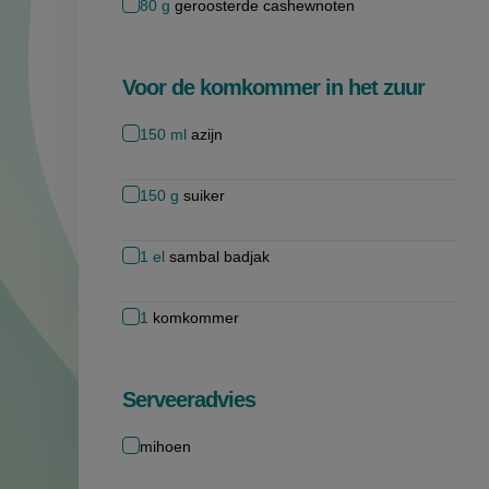
80
g
geroosterde cashewnoten
Voor de komkommer in het zuur
150
ml
azijn
150
g
suiker
1
el
sambal badjak
1
komkommer
Serveeradvies
mihoen