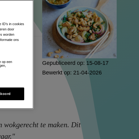
p, knapperige
e ID’s in cookies
eren door
zes worden
formatie ons
Gepubliceerd op:
15-08-17
e op een
gen,
Bewerkt op:
21-04-2026
kkoord
 wokgerecht te maken. Dit
aar."