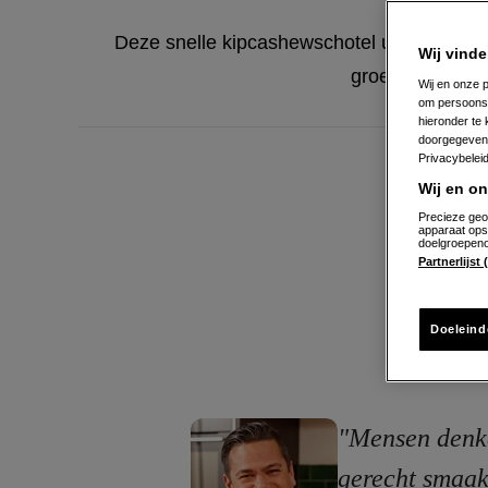
Deze snelle kipcashewschotel uit de wok z
Wij vinde
groenten en ee
Wij en onze p
om persoons
hieronder te
doorgegeven 
Privacybelei
Wij en o
Precieze geo
apparaat ops
doelgroepeno
Partnerlijst
Doeleind
"Mensen denke
gerecht smaakt