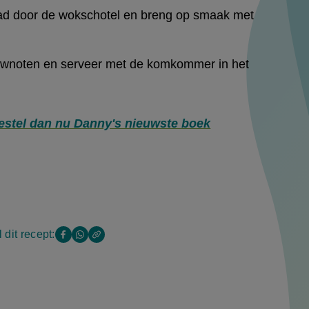
ad door de wokschotel en breng op smaak met
ewnoten en serveer met de komkommer in het
estel dan nu Danny's nieuwste boek
 dit recept:
schotel
Copy
Deel
Deel
the
deze
deze
link
of
pagina
pagina
this
op
op