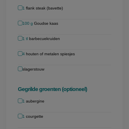
1
flank steak (bavette)
100
g
Goudse kaas
1
tl
barbecuekruiden
4
houten of metalen spiesjes
slagerstouw
Gegrilde groenten (optioneel)
1
aubergine
1
courgette