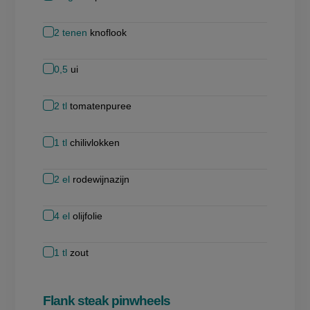
2
tenen
knoflook
0,5
ui
2
tl
tomatenpuree
1
tl
chilivlokken
2
el
rodewijnazijn
4
el
olijfolie
1
tl
zout
Flank steak pinwheels