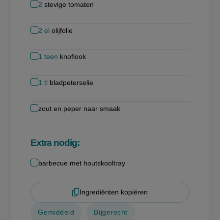
2
stevige tomaten
2
el
olijfolie
1
teen
knoflook
1
tl
bladpeterselie
zout en peper naar smaak
Extra nodig:
barbecue met houtskooltray
Ingrediënten kopiëren
Gemiddeld
Bijgerecht