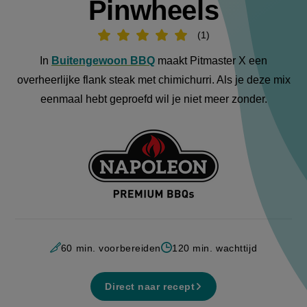
Pinwheels
1
Beoordeel
recept
'Flank
In
Buitengewoon BBQ
maakt Pitmaster X een
Steak
Pinwheels
overheerlijke flank steak met c
himichurri. Als je deze mix
'
eenmaal hebt geproefd wil je niet meer zonder.
Aangeboden
door:
60 min. voorbereiden
120 min. wachttijd
Direct naar recept