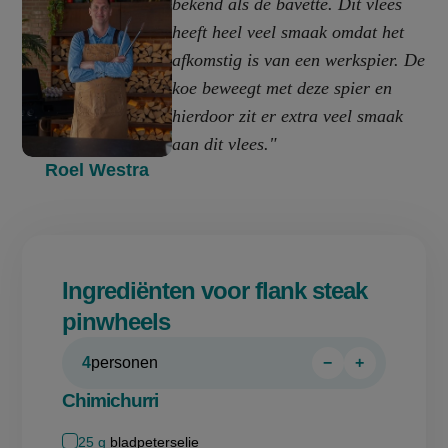
bekend als de bavette. Dit vlees
heeft heel veel smaak omdat het
afkomstig is van een werkspier. De
koe beweegt met deze spier en
hierdoor zit er extra veel smaak
aan dit vlees."
Roel Westra
Ingrediënten voor flank steak
pinwheels
4
personen
−
+
Persoon
Persoon
verwijderen
toevoegen
Chimichurri
25
g
bladpeterselie