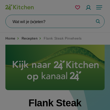
Overslaan
Mijn
Accountme
Menu
bewaarde
en
recepten
naar
Wat
Zoeke
wil
de
je
zoeken?
inhoud
Home
Recepten
Flank Steak Pinwheels
gaan
Disney+
Flank Steak