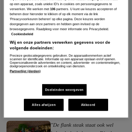
op een apparaat, zoals unieke ID’s in cookies om persoonsgegevens te
verwerken. We werken met
106
partners. U kunt uw keuzes accepteren of
beheren door hieronder te klikken of op elk moment via de link
‘Privacyvoorkeuren beheren’ op elke pagina. Deze keuzes worden
doorgegeven aan onze partners en hebben geen invloed op de
browsegegevens. Raadpleeg voor meer informatie ons Privacybeleid.
Cookiesbeleid
Wij en onze partners verwerken gegevens voor de
volgende doeleinden:
Precieze geolocatiegegevens gebruiken. De apparaatkenmerken actief
scannen ter identificatie. Informatie op een apparaat opslaan en/of openen.
Gepersonaliseerde advertenties en content, advertentie- en contentmetingen,
doelgroepenonderzoek en ontwikkeling van diensten.
Partnerlijst (derden)
Doeleinden weergeven
Alles afwijzen
Akkoord
"De flank steak staat ook wel