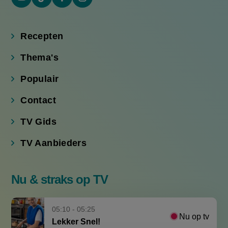
YouTube
Tiktok
Facebook
Instagram
(externe
(externe
(externe
(externe
link)
link)
link)
link)
Recepten
Thema's
Populair
Contact
TV Gids
TV Aanbieders
Nu & straks op TV
05:10 - 05:25
Nu op tv
Lekker Snel!