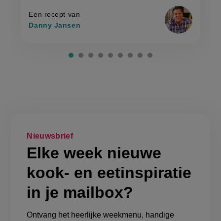
gebakken
gebakken
rijst'
rijst
Een recept van
Danny Jansen
Nieuwsbrief
Elke week nieuwe
kook- en eetinspiratie
in je mailbox?
Ontvang het heerlijke weekmenu, handige