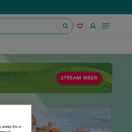
Zoeken
Mijn
Accountmenu
Menu
bewaarde
recepten
 unieke ID’s in