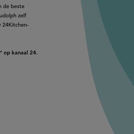
n de beste
udolph zelf
w 24Kitchen-
r
’ op kanaal 24.