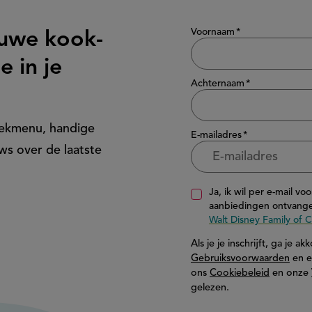
Show/hide
Voornaam
euwe kook-
e in je
Achternaam
eekmenu, handige
E-mailadres
ws over de laatste
Ja, ik wil per e-mail vo
aanbiedingen ontvange
Walt Disney Family of
Als je je inschrijft, ga je 
Gebruiksvoorwaarden
en e
ons
Cookiebeleid
en onze
gelezen.