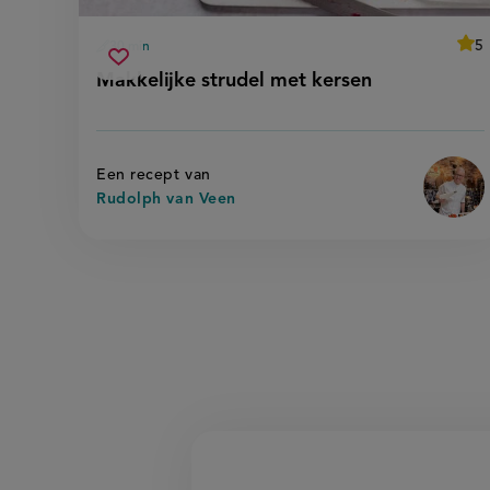
aver
5
30 min
Be
voorbereidingstijd
makkelijke
rec
Sla
score
Makkelijke strudel met kersen
'ma
strudel
recept
str
met
me
op
ker
kersen
Een recept van
Rudolph van Veen