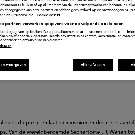
persoonsgegevens te verwerken. We werken met
106
partners. U kunt uw keuzes accept
 hieronder te klikken of op elk moment via de link ‘Privacyvoorkeuren beheren’ op elk
en doorgegeven aan onze partners en hebben geen invloed op de browsegegevens. Ra
olph's Zomertour. In dit gloednieuwe zomerprogramm
tie ons Privacybeleid.
Cookiesbeleid
lph van Veen
ons mee op een Europese patisserie-tour.
ze partners verwerken gegevens voor de volgende doeleinden:
locatiegegevens gebruiken. De apparaatkenmerken actief scannen ter identificatie. Info
laan en/of openen. Gepersonaliseerde advertenties en content, advertentie- en content
onderzoek en ontwikkeling van diensten.
 (derden)
den weergeven
Alles afwijzen
A
linaire diepte in en laat zich inspireren door een aanta
ropa. Van de wereldberoemde Sachertorte uit Wenen to