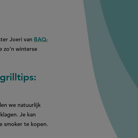
ster Joeri van
BAQ-
 zo'n winterse
rilltips:
en we natuurlijk
 klagen. Je kan
te smoker te kopen.