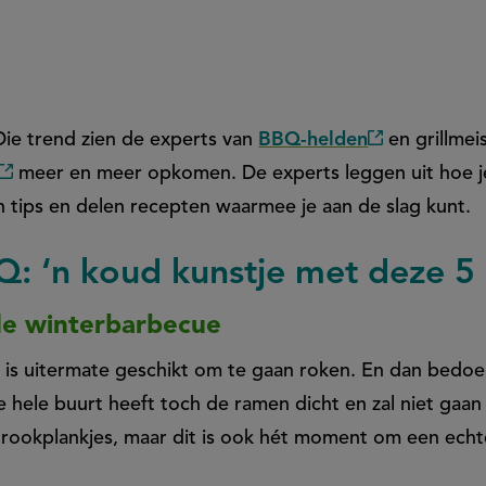
Die trend zien de experts van
BBQ-helden
en grillmei
(externe
meer en meer opkomen. De experts leggen uit hoe je
(externe
link)
 tips en delen recepten waarmee je aan de slag kunt.
link)
: ‘n koud kunstje met deze 5 g
de winterbarbecue
is uitermate geschikt om te gaan roken. En dan bedoel
 hele buurt heeft toch de ramen dicht en zal niet gaan
rookplankjes, maar dit is ook hét moment om een ech