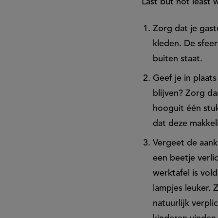
Last but not least 
Zorg dat je gast
kleden. De sfeer
buiten staat.
Geef je in plaats
blijven? Zorg da
hooguit één stuk
dat deze makkelij
Vergeet de aankl
een beetje verl
werktafel is vol
lampjes leuker. 
natuurlijk verpl