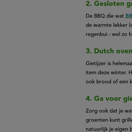
2. Gesloten gr
De BBQ die wat
BB
de warmte lekker l
regenbui - wel zo h
3. Dutch ove
Gietijzer is helema
item deze winter. H
ook brood of een k
4. Ga voor gie
Zorg ook dat je wat
groenten kunt grill
natuurlijk je eigen