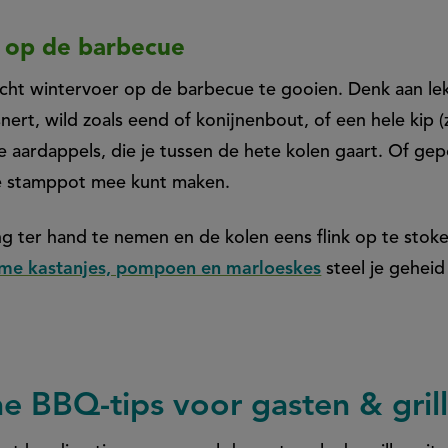
t op de barbecue
echt wintervoer op de barbecue te gooien. Denk aan le
nert, wild zoals eend of konijnenbout, of een hele kip (
e aardappels, die je tussen de hete kolen gaart. Of gep
re stamppot mee kunt maken.
ang ter hand te nemen en de kolen eens flink op te sto
me kastanjes, pompoen en marloeskes
steel je geheid
he BBQ-tips voor gasten & gril