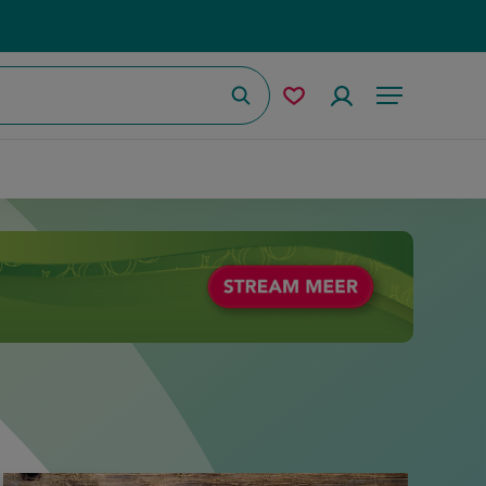
Zoeken
Mijn
Accountmenu
Menu
bewaarde
recepten