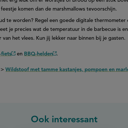
 het erg leuk om er worstjes of brood op een stok bov
t feestje komen dan de marshmallows tevoorschijn.
oud te worden? Regel een goede digitale thermometer d
eet je precies wat de temperatuur in de barbecue is e
van het vlees. Kun jij lekker naar binnen bij je gasten.
fiets
en
BBQ-helden
.
(externe
(externe
link)
link)
t >
Wildstoof met tamme kastanjes, pompoen en marl
Ook interessant