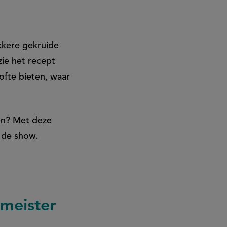
kkere gekruide
zie het recept
ofte bieten, waar
ken? Met deze
 de show.
lmeister