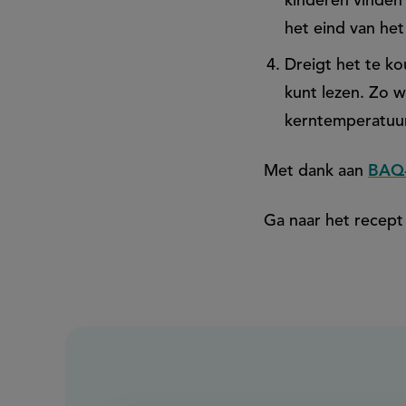
kinderen vinden
het eind van he
Dreigt het te k
kunt lezen. Zo w
kerntemperatuur 
Met dank aan
BAQ-
Ga naar het recep