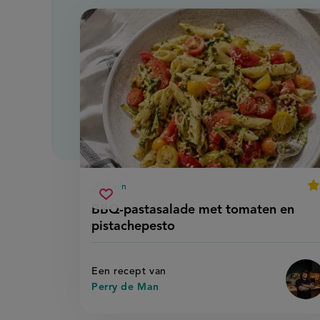
av
25 min
voorbereidingstijd
bbq-
Sla
sco
BBQ-pastasalade met tomaten en
pastasalade
recept
pistachepesto
met
op
tomaten
en
pistachepesto
Een recept van
Perry de Man