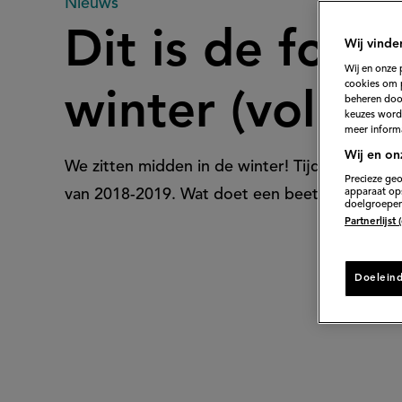
Dit
Nieuws
Dit is de foo
Wij vinde
is
Wij en onze 
cookies om 
winter (volgen
beheren door
de
keuzes word
meer informa
Wij en on
We zitten midden in de winter! Tijd om exper
foodtrend
Precieze geo
apparaat ops
van 2018-2019. Wat doet een beetje food-lief
doelgroepen
Partnerlijst
van
Doelein
deze
winter