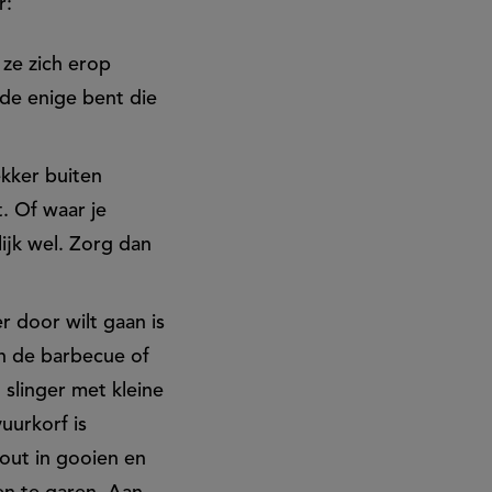
r:
 ze zich erop
 de enige bent die
ekker buiten
t. Of waar je
lijk wel. Zorg dan
r door wilt gaan is
n de barbecue of
 slinger met kleine
uurkorf is
hout in gooien en