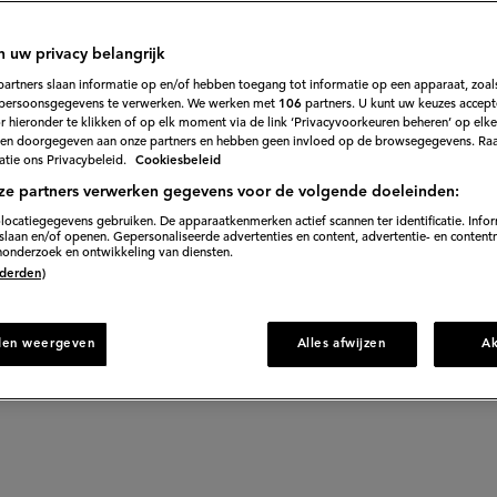
dtrend van deze
n uw privacy belangrijk
partners slaan informatie op en/of hebben toegang tot informatie op een apparaat, zoals
persoonsgegevens te verwerken. We werken met
106
partners. U kunt uw keuzes accept
s experts)
 hieronder te klikken of op elk moment via de link ‘Privacyvoorkeuren beheren’ op elk
en doorgegeven aan onze partners en hebben geen invloed op de browsegegevens. Ra
tie ons Privacybeleid.
Cookiesbeleid
ze partners verwerken gegevens voor de volgende doeleinden:
ts aan de tand te voelen over dé winterse foodtrends
locatiegegevens gebruiken. De apparaatkenmerken actief scannen ter identificatie. Info
laan en/of openen. Gepersonaliseerde advertenties en content, advertentie- en content
hebber tijdens deze koude tijden?
onderzoek en ontwikkeling van diensten.
 (derden)
den weergeven
Alles afwijzen
A