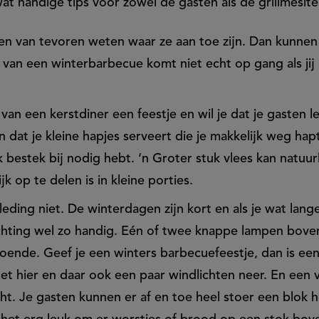
wat handige tips voor zowel de gasten als de grillmesite
en van tevoren weten waar ze aan toe zijn. Dan kunnen
 van een winterbarbecue komt niet echt op gang als jij
 van een kerstdiner een feestje en wil je dat je gasten l
n dat je kleine hapjes serveert die je makkelijk weg hap
 bestek bij nodig hebt. ‘n Groter stuk vlees kan natuur
k op te delen is in kleine porties.
eding niet. De winterdagen zijn kort en als je wat lange
ichting wel zo handig. Eén of twee knappe lampen bove
doende. Geef je een winters barbecuefeestje, dan is een
Zet hier en daar ook een paar windlichten neer. En een v
icht. Je gasten kunnen er af en toe heel stoer een blok 