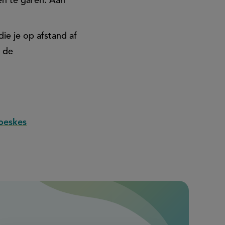
en te garen. Aan
ie je op afstand af
n de
oeskes