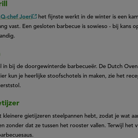
ill
Q-chef Joeri
het fijnste werkt in de winter is een k
(externe
ang vast. Een gesloten barbecue is sowieso - bij kans 
link)
andig.
n
al in bij de doorgewinterde barbecueër. De Dutch Oven 
ier kun je heerlijke stoofschotels in maken, zie het rec
erststol.
tijzer
 kleinere gietijzeren steelpannen hebt, zodat je wat aa
en zonder dat ze tussen het rooster vallen. Terwijl het v
 barbecuesaus.