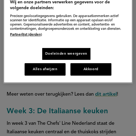
Wij en onze partners verwerken gegevens voor de
volgende doeleinden:
Precieze geolocatiegegevens gebruiken. De apparaatkenmerken actief
scannen ter identificatie. Informatie op een apparaat opslaan en/of
openen. Gepersonaliseerde advertenties en content, advertentie- en
contentmetingen, doelgroepenonderzoek en ontwikkeling van diensten.
Partnerlijst (derden)
Doeleinden weergeven
Alles afwijzen
Akkoord
Meer weten over terugkijken? Lees dan
dit artikel
!
Week 3: De Italiaanse keuken
In week 3 van The Chefs' Line Nederland staat de
Italiaanse keuken centraal en de thuiskoks strijden