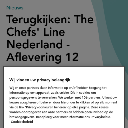
Terugkijken:
Nieuws
Terugkijken: The
The
Chefs' Line
Chefs'
Nederland -
Line
Aflevering 12
Nederland
-
Kijk elke werkdag om 22:00 naar The Chefs' Line
Nederland bij 24Kitchen óf vanaf 23:00 bij
Wij vinden uw privacy belangrijk
Aflevering
24Kitchen.nl.
Wij en onze partners slaan informatie op en/of hebben toegang tot
informatie op een apparaat, zoals unieke ID’s in cookies om
12
persoonsgegevens te verwerken. We werken met
106
partners. U kunt uw
keuzes accepteren of beheren door hieronder te klikken of op elk moment
via de link ‘Privacyvoorkeuren beheren’ op elke pagina. Deze keuzes
worden doorgegeven aan onze partners en hebben geen invloed op de
browsegegevens. Raadpleeg voor meer informatie ons Privacybeleid.
Cookiesbeleid