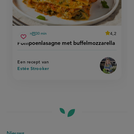
average
4,2
30 min
30 min
Beoordeel
voorbereidingstijd
oventijd
pompoenlasagne
recept
Sla
score:
Pompoenlasagne met buffelmozzarella
'pompoenlasa
met
recept
met
buffelmozzarella
buffelmozzarel
op
Een recept van
Estée Strooker
Nieuws