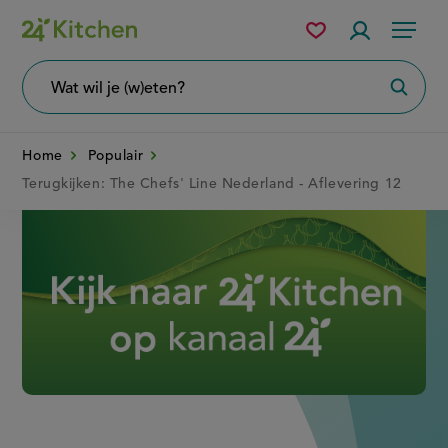
Overslaan
Mijn
Accountme
Menu
bewaarde
en
recepten
naar
Wat
Zoeke
wil
de
je
zoeken?
inhoud
Home
Populair
gaan
Terugkijken: The Chefs' Line Nederland - Aflevering 12
Disney+