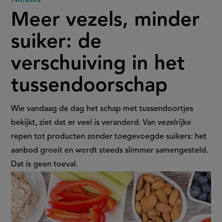
Meer
Meer vezels, minder
vezels,
suiker: de
minder
verschuiving in het
suiker:
tussendoorschap
de
verschuiving
Wie vandaag de dag het schap met tussendoortjes
bekijkt, ziet dat er veel is veranderd. Van vezelrijke
in
repen tot producten zonder toegevoegde suikers: het
aanbod groeit en wordt steeds slimmer samengesteld.
het
Dat is geen toeval.
tussendoorschap