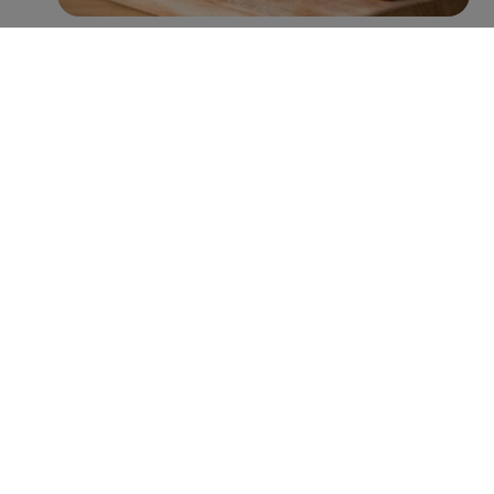
Met name Peijnenburg zet hierin grote stappen. Zo
worden er inmiddels jaarlijks ruim 100 miljoen minder
suikerklontjes in de recepturen verwerkt, zonder verlies
aan smaak. Verder is 38% van het assortiment rijk aan
vezels (>6g vezels per 100g), 92% een bron van vezels
(3-6g vezels per 100g), en heeft 43% een Nutri-Score A
of B. Hiermee lopen zij voorop in de categorie
tussendoortjes en laten zij zien dat de welbekende
peperkoeken tegenwoordig niet alleen lekker zijn,
maar ook voedzaam én verantwoord.