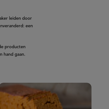
aker leiden door
 onveranderd: een
wde producten
in hand gaan.