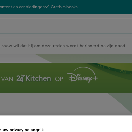
content en aanbiedingen
Gratis e-books
show wil dat hij om deze reden wordt herinnerd na zijn dood
n uw privacy belangrijk