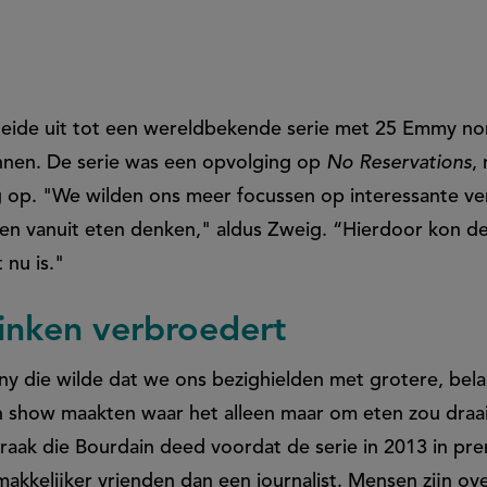
eide uit tot een wereldbekende serie met 25 Emmy no
nen. De serie was een opvolging op
No Reservations
,
g op. "We wilden ons meer focussen op interessante ver
een vanuit eten denken," aldus Zweig. “Hierdoor kon de
 nu is."
inken verbroedert
ny die wilde dat we ons bezighielden met grotere, bela
 show maakten waar het alleen maar om eten zou draa
praak die Bourdain deed voordat de serie in 2013 in pre
makkelijker vrienden dan een journalist. Mensen zijn o