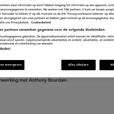
partners slaan informatie op en/of hebben toegang tot informatie op een apparaat, zoals
 Anthony Bourda
persoonsgegevens te verwerken. We werken met
106
partners. U kunt uw keuzes accept
 hieronder te klikken of op elk moment via de link ‘Privacyvoorkeuren beheren’ op elk
en doorgegeven aan onze partners en hebben geen invloed op de browsegegevens. Ra
tie ons Privacybeleid.
Cookiesbeleid
hij om deze reden
ze partners verwerken gegevens voor de volgende doeleinden:
locatiegegevens gebruiken. De apparaatkenmerken actief scannen ter identificatie. Info
laan en/of openen. Gepersonaliseerde advertenties en content, advertentie- en content
onderzoek en ontwikkeling van diensten.
rd na zijn dood
 (derden)
dere aflevering een ander land en laat zich onderdom
den weergeven
Alles afwijzen
A
onten. In gesprek met
Eater
geeft producent Sandra Zw
(externe
enwerking met Anthony Bourdain.
link)