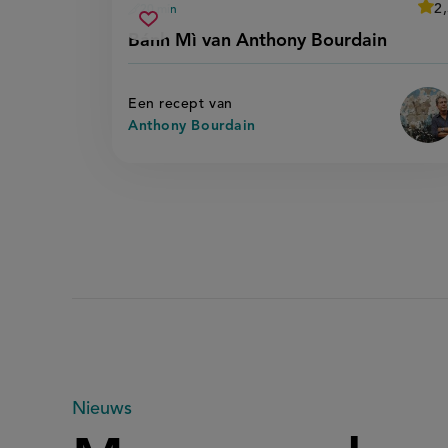
aver
2
20 min
B
voorbereidingstijd
bánh
r
Sla
score
Bánh Mì van Anthony Bourdain
'
mì
recept
m
van
v
op
a
anthony
b
Een recept van
bourdain
Anthony Bourdain
Meer
Nieuws