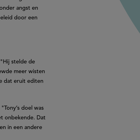
zonder angst en
geleid door een
"Hij stelde de
viewde meer wisten
e dat eruit editen
 "Tony’s doel was
et onbekende. Dat
ven in een andere