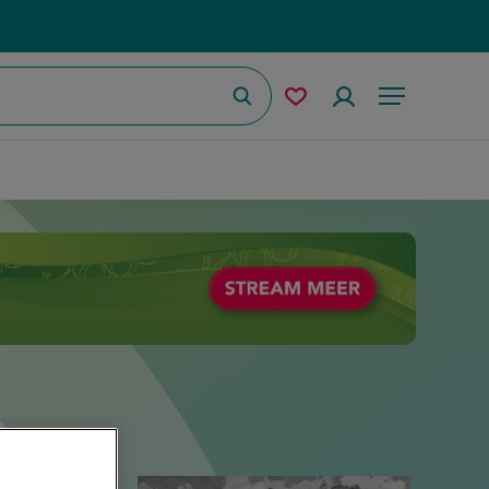
Zoeken
Mijn
Accountmenu
Menu
bewaarde
recepten