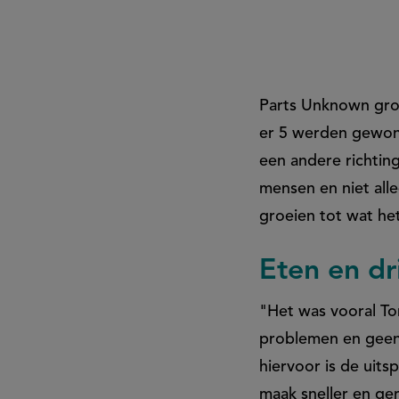
hij
om
Parts Unknown gro
deze
er 5 werden gewon
een andere richtin
reden
mensen en niet all
groeien tot wat het
wordt
Eten en dr
herinnerd
"Het was vooral To
na
problemen en geen
hiervoor is de uits
maak sneller en ge