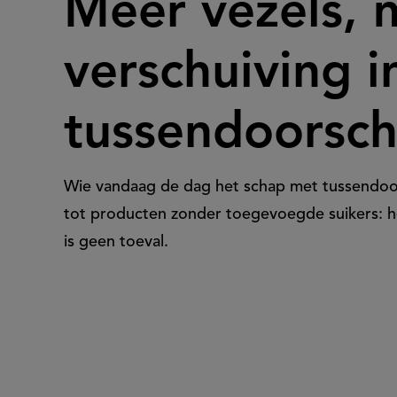
Meer vezels, 
vezels,
verschuiving i
minder
tussendoorsc
suiker:
Wie vandaag de dag het schap met tussendoortj
de
tot producten zonder toegevoegde suikers: h
is geen toeval.
verschuiving
in
het