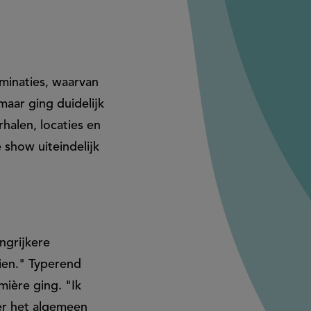
minaties, waarvan
 maar ging duidelijk
halen, locaties en
 show uiteindelijk
ngrijkere
ien." Typerend
mière ging. "Ik
ver het algemeen