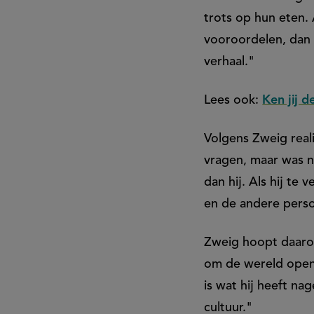
zijn
trots op hun eten.
dood
vooroordelen, dan 
verhaal."
Lees ook:
Ken jij 
Volgens Zweig reali
vragen, maar was ni
dan hij. Als hij te 
en de andere perso
Zweig hoopt daarom
om de wereld open
is wat hij heeft na
cultuur."