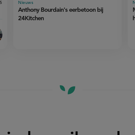
age
,5
Nieuws
eoordeel
ecept
:
Anthony Bourdain's eerbetoon bij
bánh
ì
24Kitchen
an
nthony
ourdain'