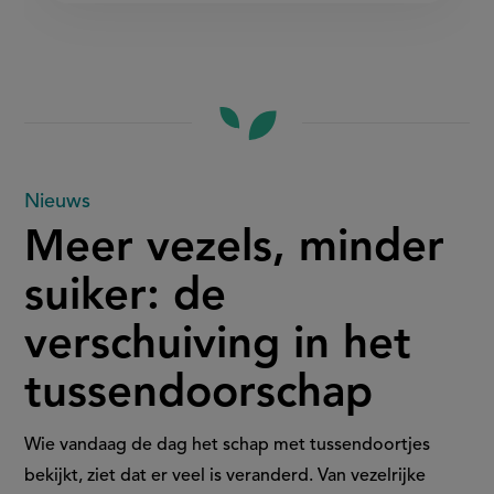
Meer
Nieuws
Meer vezels, minder
vezels,
suiker: de
minder
verschuiving in het
suiker:
tussendoorschap
de
verschuiving
Wie vandaag de dag het schap met tussendoortjes
bekijkt, ziet dat er veel is veranderd. Van vezelrijke