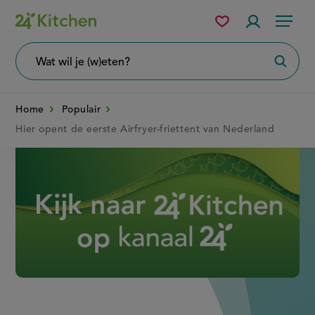
Overslaan
Mijn
Accountme
Menu
bewaarde
en
recepten
naar
Wat
Zoeke
wil
de
je
zoeken?
inhoud
Home
Populair
gaan
Hier opent de eerste Airfryer-friettent van Nederland
Disney+