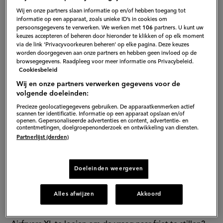
Wij en onze partners slaan informatie op en/of hebben toegang tot
informatie op een apparaat, zoals unieke ID’s in cookies om
persoonsgegevens te verwerken. We werken met
106
partners. U kunt uw
keuzes accepteren of beheren door hieronder te klikken of op elk moment
via de link ‘Privacyvoorkeuren beheren’ op elke pagina. Deze keuzes
worden doorgegeven aan onze partners en hebben geen invloed op de
browsegegevens. Raadpleeg voor meer informatie ons Privacybeleid.
Cookiesbeleid
Wij en onze partners verwerken gegevens voor de
volgende doeleinden:
Precieze geolocatiegegevens gebruiken. De apparaatkenmerken actief
scannen ter identificatie. Informatie op een apparaat opslaan en/of
openen. Gepersonaliseerde advertenties en content, advertentie- en
contentmetingen, doelgroepenonderzoek en ontwikkeling van diensten.
Partnerlijst (derden)
Doeleinden weergeven
De Frietaire
Alles afwijzen
Akkoord
De Frietaire, zoals de friettent gaat heten, opent op de
Nieuwe Emmasingel in Eindhoven. Staan er dan 50