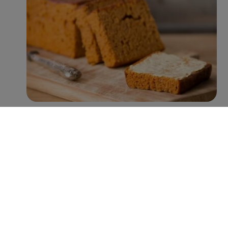
Met name Peijnenburg zet hierin grote stappen. Zo
worden er inmiddels jaarlijks ruim 100 miljoen minder
suikerklontjes in de recepturen verwerkt, zonder verlies
aan smaak. Verder is 38% van het assortiment rijk aan
vezels (>6g vezels per 100g), 92% een bron van vezels