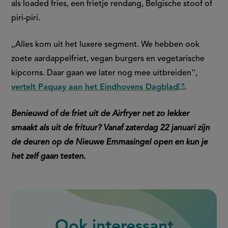
als loaded fries, een frietje rendang, Belgische stoof of
piri-piri.
,,Alles kom uit het luxere segment. We hebben ook
zoete aardappelfriet, vegan burgers en vegetarische
kipcorns. Daar gaan we later nog mee uitbreiden'',
vertelt Paquay aan het Eindhovens Dagblad
.
(externe
link)
Benieuwd of de friet uit de Airfryer net zo lekker
smaakt als uit de frituur? Vanaf zaterdag 22 januari zijn
de deuren op de Nieuwe Emmasingel open en kun je
het zelf gaan testen.
Ook interessant