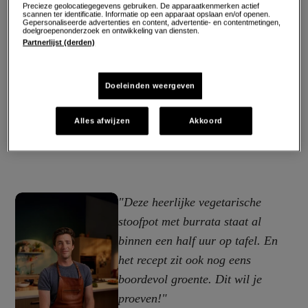
Precieze geolocatiegegevens gebruiken. De apparaatkenmerken actief
scannen ter identificatie. Informatie op een apparaat opslaan en/of openen.
Gepersonaliseerde advertenties en content, advertentie- en contentmetingen,
doelgroepenonderzoek en ontwikkeling van diensten.
Partnerlijst (derden)
Doeleinden weergeven
Alles afwijzen
Akkoord
"Deze heerlijke vegetarische
stoofpot met burrata staat al
binnen een half uur op tafel. En
het recept zit ook nog eens
boordevol groente. Dit wil je
proeven!"