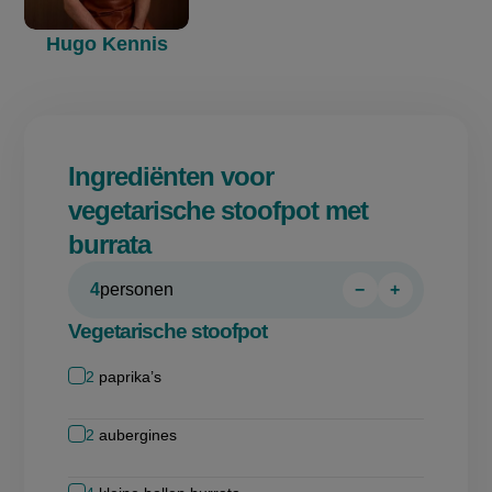
Hugo Kennis
Ingrediënten voor
vegetarische stoofpot met
burrata
4
personen
−
+
Persoon
Persoon
verwijderen
toevoegen
Vegetarische stoofpot
2
paprika’s
2
aubergines