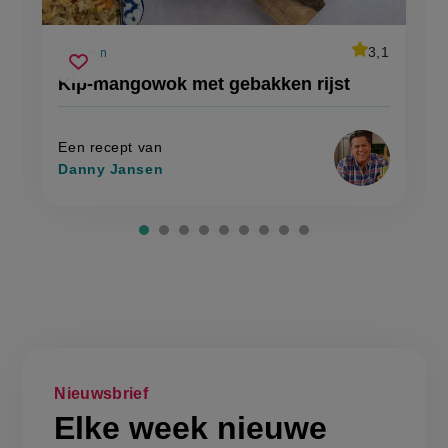
average
3,1
60 min
Beoordeel
voorbereidingstijd
kip-
recept
Sla
score:
Kip-mangowok met gebakken rijst
'kip-
mangowok
recept
mangowok
met
met
op
gebakken
gebakken
rijst'
rijst
Een recept van
Danny Jansen
Nieuwsbrief
Elke week nieuwe