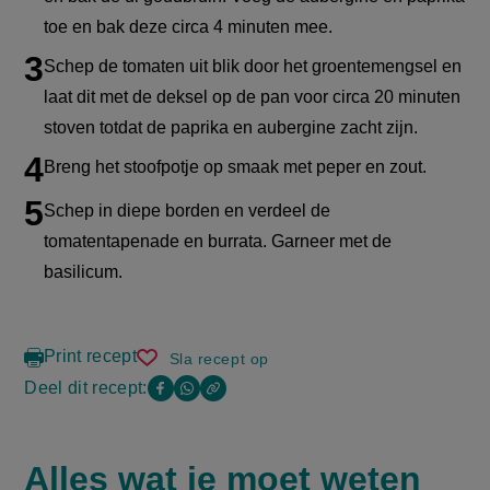
toe en bak deze circa 4 minuten mee.
Schep de tomaten uit blik door het groentemengsel en
laat dit met de deksel op de pan voor circa 20 minuten
stoven totdat de paprika en aubergine zacht zijn.
Breng het stoofpotje op smaak met peper en zout.
Schep in diepe borden en verdeel de
tomatentapenade en burrata. Garneer met de
basilicum.
Print recept
Sla recept op
vegetarische
stoofpot
Deel dit recept:
Copy
Deel
Deel
met
the
burrata
deze
deze
link
of
pagina
pagina
Alles wat je moet weten
FAQ
this