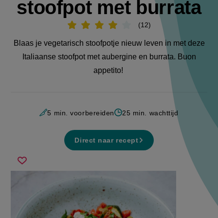
stoofpot met burrata
12
Beoordeel
recept
'Vegetarische
Blaas je vegetarisch stoofpotje nieuw leven in met deze
stoofpot
met
Italiaanse stoofpot met aubergine en burrata. Buon
burrata'
appetito!
5 min. voorbereiden
25 min. wachttijd
Direct naar recept
vegetarische
Sla
stoofpot
recept
met
op
burrata