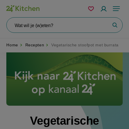
Overslaan
Mijn
Accountme
Menu
bewaarde
en
recepten
naar
Wat
Zoeke
wil
de
je
zoeken?
inhoud
Home
Recepten
Vegetarische stoofpot met burrata
gaan
Disney+
Vegetarische