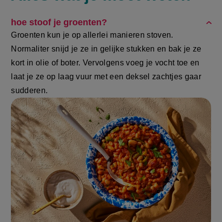
op
op
page
Facebook
WhatsApp
hoe stoof je groenten​?
(opent
(opent
Groenten kun je op allerlei manieren stoven.
in
in
Normaliter snijd je ze in gelijke stukken en bak je ze
nieuw
nieuw
kort in olie of boter. Vervolgens voeg je vocht toe en
venster,
venster,
laat je ze op laag vuur met een deksel zachtjes gaar
externe
externe
sudderen.
link)
link)