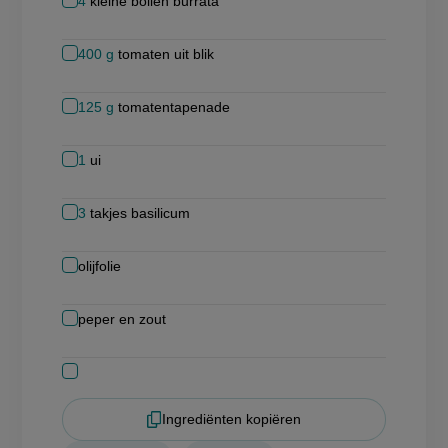
4
kleine bollen burrata
400
g
tomaten uit blik
125
g
tomatentapenade
1
ui
3
takjes basilicum
olijfolie
peper en zout
Ingrediënten kopiëren