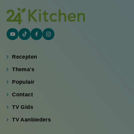
YouTube
Tiktok
Facebook
Instagram
(externe
(externe
(externe
(externe
link)
link)
link)
link)
Recepten
Thema's
Populair
Contact
TV Gids
TV Aanbieders