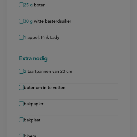
25
g
boter
30
g
witte basterdsuiker
1
appel, Pink Lady
Extra nodig
2
taartpannen van 20 cm
boter om in te vetten
bakpapier
bakplaat
bloem