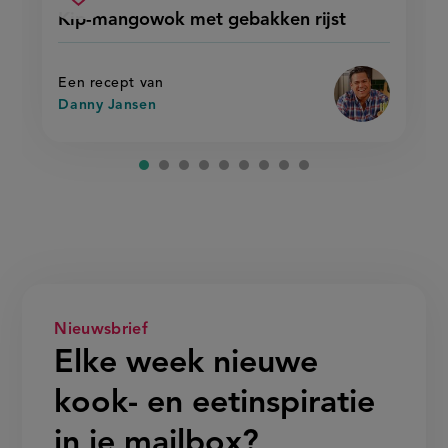
kip-
recept
Sla
score:
Kip-mangowok met gebakken rijst
'kip-
mangowok
recept
mangowok
met
met
op
gebakken
gebakken
rijst'
rijst
Een recept van
Danny Jansen
Nieuwsbrief
Elke week nieuwe
kook- en eetinspiratie
in je mailbox?