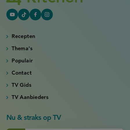
YouTube
Tiktok
Facebook
Instagram
(externe
(externe
(externe
(externe
link)
link)
link)
link)
Recepten
Thema's
Populair
Contact
TV Gids
TV Aanbieders
Nu & straks op TV