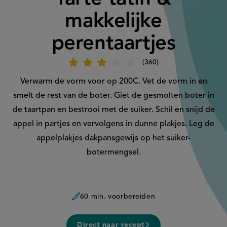
makkelijke
perentaartjes
360
Beoordeel
recept
'Tarte
Verwarm de vorm voor op 200C. Vet de vorm in en
tatin
&
smelt de rest van de boter. Giet de gesmolten boter in
makkelijke
perentaartjes'
de taartpan en bestrooi met de suiker. Schil en snijd de
appel in partjes en vervolgens in dunne plakjes. Leg de
appelplakjes dakpansgewijs op het suiker-
botermengsel.
60 min. voorbereiden
Direct naar recept