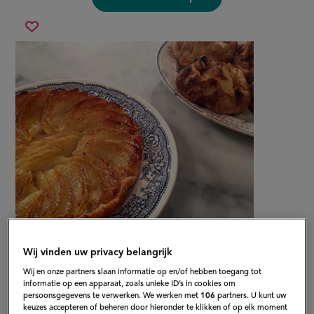
tarte
Sla
tatin
recept
&amp;
op
makkelijke
perentaartjes
Wij vinden uw privacy belangrijk
Gepubliceerd op:
18-03-16
Wij en onze partners slaan informatie op en/of hebben toegang tot
informatie op een apparaat, zoals unieke ID’s in cookies om
Bewerkt op:
13-04-2026
persoonsgegevens te verwerken. We werken met
106
partners. U kunt uw
keuzes accepteren of beheren door hieronder te klikken of op elk moment