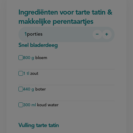
Ingrediënten voor tarte tatin &
makkelijke perentaartjes
1
porties
−
+
Persoon
Persoon
verwijderen
toevoegen
Snel bladerdeeg
800
g
bloem
1
tl
zout
440
g
boter
300
ml
koud water
Vulling tarte tatin