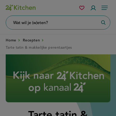
Overslaan
Mijn
Accountme
Menu
bewaarde
en
recepten
naar
Wat
Zoeke
wil
de
je
zoeken?
inhoud
Home
Recepten
gaan
Tarte tatin & makkelijke perentaartjes
Disney+
Tarte tatin &