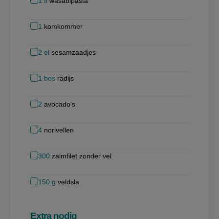
1
tl
wasabipasta
1
komkommer
2
el
sesamzaadjes
1
bos
radijs
2
avocado's
4
norivellen
300
zalmfilet zonder vel
150
g
veldsla
Extra nodig