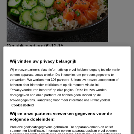
Gepubliceerd op:
09-12-15
Bewerkt op:
13-04-2026
Wij vinden uw privacy belangrijk
Wij en onze partners slaan informatie op en/of hebben toegang tot informatie
op een apparaat, zoals unieke ID’s in cookies om persoonsgegevens te
verwerken. We werken met
106
partners. U kunt uw keuzes accepteren of
beheren door hieronder te klikken of op elk moment via de link
‘Privacyvoorkeuren beheren’ op elke pagina. Deze keuzes worden
doorgegeven aan onze partners en hebben geen invloed op de
browsegegevens. Raadpleeg voor meer informatie ons Privacybeleid.
Cookiesbeleid
Wij en onze partners verwerken gegevens voor de
volgende doeleinden:
Precieze geolocatiegegevens gebruiken. De apparaatkenmerken actief
scannen ter identificatie. Informatie op een apparaat opslaan en/of openen.