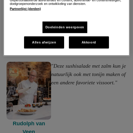
Gepersonaliseerde advertenties en content, advertentie- en contentmetingen,
doelgroepenonderzoek en ontwikkeling van diensten.
Partnerlijst (derden)
Doeleinden weergeven
Alles afwijzen
Akkoord
"Deze sushisalade met zalm kun je
natuurlijk ook met tonijn maken of
een andere favoriete vissoort."
Rudolph van
Veen