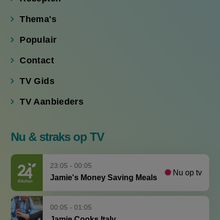
Thema's
Populair
Contact
TV Gids
TV Aanbieders
Nu & straks op TV
23:05 - 00:05
Nu op tv
Jamie's Money Saving Meals
00:05 - 01:05
Jamie Cooks Italy