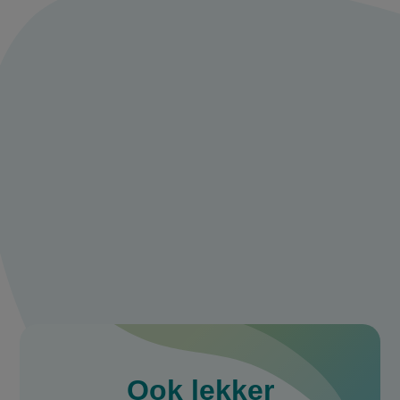
Meld je aan en
praat mee over
sushisalade
Deel je ervaring of tips met ons en praat
mee met andere 24kitchen fans.
Maak een account aan
Log in
Ook
lekker