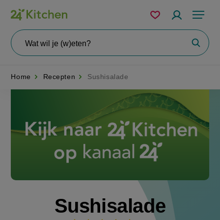
Overslaan
Mijn
Accountme
Menu
bewaarde
en
recepten
naar
Wat
Zoeke
wil
de
je
zoeken?
inhoud
Home
Recepten
Sushisalade
gaan
Disney+
Sushisalade