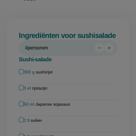
Ingrediënten voor sushisalade
4
personen
−
+
Persoon
Persoon
verwijderen
toevoegen
Sushi-salade
300
g
sushirijst
3
el
rijstazijn
50
ml
Japanse sojasaus
2
tl
suiker