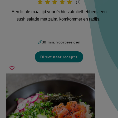
1
Beoordeel
recept
'Sushisalade'
Een lichte maaltijd voor échte zalmliefhebbers: een
sushisalade met zalm, komkommer en radijs.
30 min. voorbereiden
Direct naar recept
sushisalade
Sla
recept
op