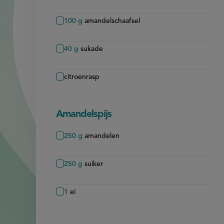
100
g
amandelschaafsel
40
g
sukade
citroenrasp
Amandelspijs
250
g
amandelen
250
g
suiker
1
ei