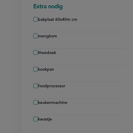
Extra nodig
bakplaat 60x40m cm
mengkom
theedoek
kookpan
foodprocessor
keukenmachine
kwastje