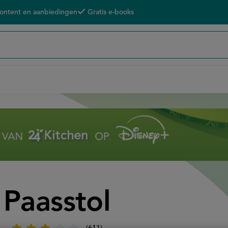
content en aanbiedingen
Gratis e-books
Paasstol