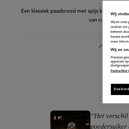
Een klassiek paasbrood met spijs kan niet ont
Wij vinde
van roomboter bi
Wij en onze 
cookies om 
beheren door
keuzes word
meer informa
90 min. voor
Wij en on
Precieze geo
apparaat ops
doelgroepen
Partnerlijst
Doelein
“Het verschil 
poedersuiker 