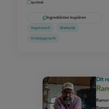
spuitzak
Ingrediënten kopiëren
Vegetarisch
Makkelijk
Ontbijtgerecht
Dit 
Ram
Ramon
Ramon’