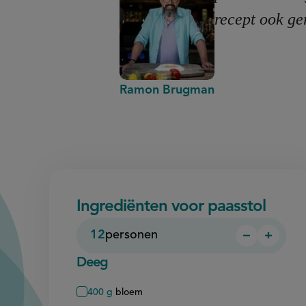
recept ook ge
Ramon Brugman
Ingrediënten voor paasstol
12
personen
−
+
Persoon
Perso
verwijder
toevo
Deeg
400
g
bloem