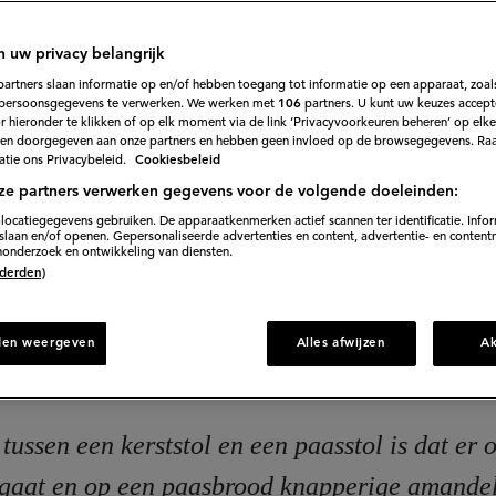
611
Beoordeel
recept
'Paasstol
breken op tafel tijdens Pasen. Maak 'm dit jaar vers én
'
n uw privacy belangrijk
j om jezelf en je tafelgenoten te verwennen.
partners slaan informatie op en/of hebben toegang tot informatie op een apparaat, zoals
persoonsgegevens te verwerken. We werken met
106
partners. U kunt uw keuzes accept
 hieronder te klikken of op elk moment via de link ‘Privacyvoorkeuren beheren’ op elk
en doorgegeven aan onze partners en hebben geen invloed op de browsegegevens. Ra
tie ons Privacybeleid.
Cookiesbeleid
bereiden
35 min. oventijd
100 min. wachttijd
ze partners verwerken gegevens voor de volgende doeleinden:
locatiegegevens gebruiken. De apparaatkenmerken actief scannen ter identificatie. Info
laan en/of openen. Gepersonaliseerde advertenties en content, advertentie- en content
onderzoek en ontwikkeling van diensten.
Direct naar recept
 (derden)
den weergeven
Alles afwijzen
A
tussen een kerststol en een paasstol is dat er 
gaat en op een paasbrood knapperige amandelt