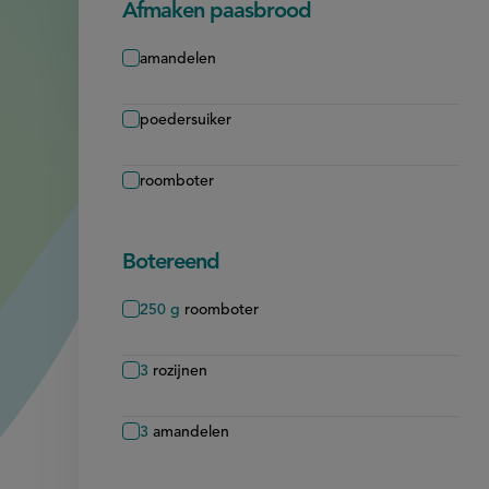
Afmaken paasbrood
amandelen
poedersuiker
roomboter
Botereend
250
g
roomboter
3
rozijnen
3
amandelen