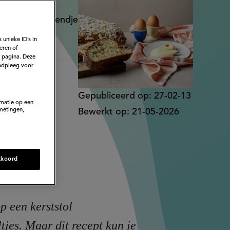
 maak er een eendje
 unieke ID’s in
eren of
e pagina. Deze
adpleeg voor
Gepubliceerd op:
27-02-13
rmatie op een
metingen,
Bewerkt op:
21-05-2026
kkoord
op een kerststol
jes. Maar dit recept kun je