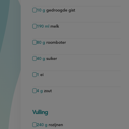
10
g
gedroogde gist
190
ml
melk
80
g
roomboter
40
g
suiker
1
ei
4
g
zout
Vulling
240
g
rozijnen