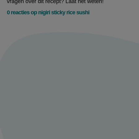
vragen over dit recept? Laat het weten!
0 reacties op nigiri sticky rice sushi
Meld je aan en
praat mee over
nigiri sticky rice
sushi
Deel je ervaring of tips met ons en praat
mee met andere 24kitchen fans.
Maak een account aan
Log in