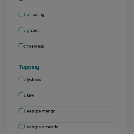
1
el
honing
5
g
zout
citroenrasp
Topping
3
lychees
1
kiwi
1
eetrijpe mango
1
eetrijpe avocado