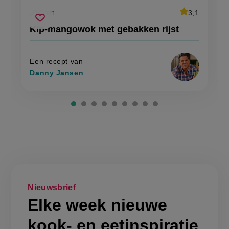
average
3,1
60 min
Beoordeel
voorbereidingstijd
kip-
recept
Sla
score:
Kip-mangowok met gebakken rijst
'kip-
mangowok
recept
mangowok
met
met
op
gebakken
gebakken
rijst'
rijst
Een recept van
Danny Jansen
Nieuwsbrief
Elke week nieuwe
kook- en eetinspiratie