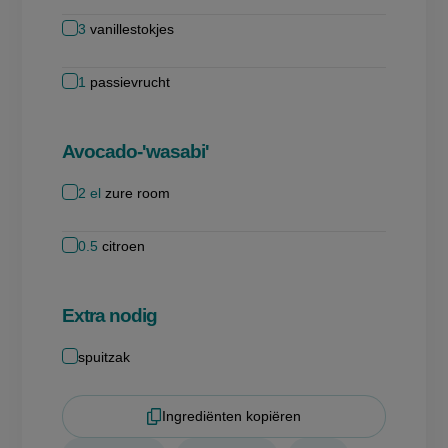
3
vanillestokjes
1
passievrucht
Avocado-'wasabi'
2
el
zure room
0.5
citroen
Extra nodig
spuitzak
Ingrediënten kopiëren