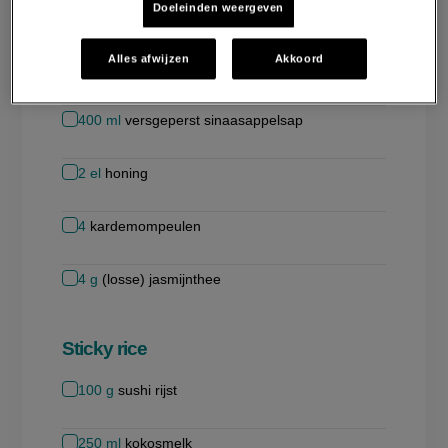
Doeleinden weergeven
verwijderen
toevoegen
Abrikozen
Alles afwijzen
Akkoord
3
gedroogde abrikozen
400
ml
versgeperst sinaasappelsap
2
el
honing
4
kardemompeulen
4
g
(losse) jasmijnthee
Sticky rice
100
g
sushi rijst
250
ml
kokosmelk