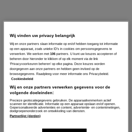
Wij vinden uw privacy belangrijk
Wij en onze partners slaan informatie op en/of hebben toegang tot informatie
op een apparaat, zoals unieke ID’s in cookies om persoonsgegevens te
verwerken. We werken met
106
partners. U kunt uw keuzes accepteren of
beheren door hieronder te klikken of op elk moment via de link
‘Privacyvoorkeuren beheren’ op elke pagina. Deze keuzes worden
doorgegeven aan onze partners en hebben geen invloed op de
browsegegevens. Raadpleeg voor meer informatie ons Privacybeleid.
Cookiesbeleid
Wij en onze partners verwerken gegevens voor de
volgende doeleinden:
Precieze geolocatiegegevens gebruiken. De apparaatkenmerken actief
scannen ter identificatie. Informatie op een apparaat opslaan en/of openen.
Ingrediënten voor nigiri sticky
Gepersonaliseerde advertenties en content, advertentie- en contentmetingen,
doelgroepenonderzoek en ontwikkeling van diensten.
rice sushi
Partnerlijst (derden)
4
personen
−
+
Persoon
Persoon