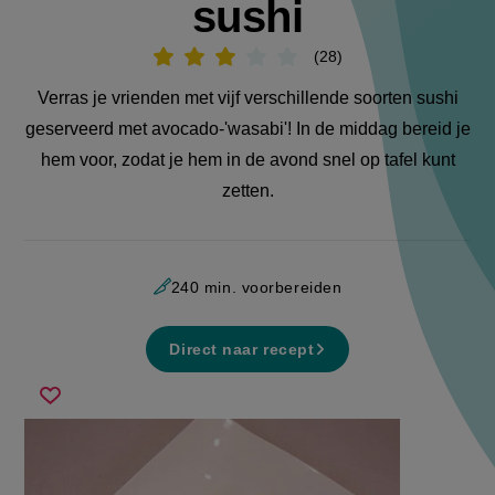
sushi
28
Beoordeel
recept
'Nigiri
Verras je vrienden met vijf verschillende soorten sushi
sticky
rice
geserveerd met avocado-'wasabi'! In de middag bereid je
sushi'
hem voor, zodat je hem in de avond snel op tafel kunt
zetten.
240 min. voorbereiden
Direct naar recept
nigiri
Sla
sticky
recept
rice
op
sushi