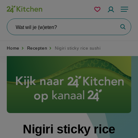
Overslaan
Mijn
Accountme
Menu
bewaarde
en
recepten
naar
Wat
Zoeke
wil
de
je
zoeken?
inhoud
Home
Recepten
Nigiri sticky rice sushi
gaan
Disney+
Nigiri sticky rice