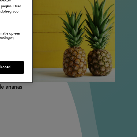
eren of
e pagina. Deze
adpleeg voor
l
rmatie op een
metingen,
kkoord
 is dat er
de ananas