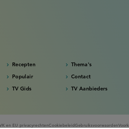
Recepten
Thema's
Populair
Contact
TV Gids
TV Aanbieders
VK en EU privacyrechten
Cookiebeleid
Gebruiksvoorwaarden
Voork