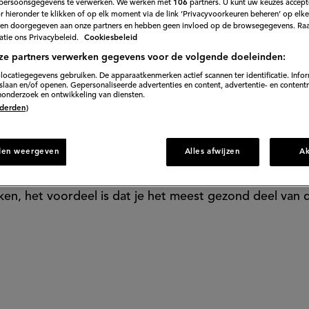
persoonsgegevens te verwerken. We werken met
106
partners. U kunt uw keuzes accept
 hieronder te klikken of op elk moment via de link ‘Privacyvoorkeuren beheren’ op elk
e ananas gooi je
en doorgegeven aan onze partners en hebben geen invloed op de browsegegevens. Ra
tie ons Privacybeleid.
Cookiesbeleid
ze partners verwerken gegevens voor de volgende doeleinden:
 is eigenlijk hee
locatiegegevens gebruiken. De apparaatkenmerken actief scannen ter identificatie. Info
laan en/of openen. Gepersonaliseerde advertenties en content, advertentie- en content
onderzoek en ontwikkeling van diensten.
 (derden)
den weergeven
Alles afwijzen
A
as uit blik of de voorgesneden variant. Het enige nadeel
aken, het voordeel is dat je het meest gezond deel van 