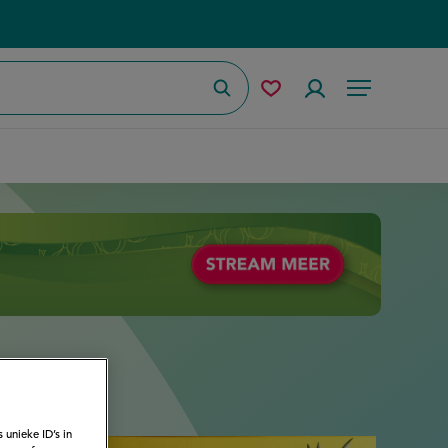
Zoeken
Mijn
Accountmenu
Menu
bewaarde
recepten
 unieke ID’s in