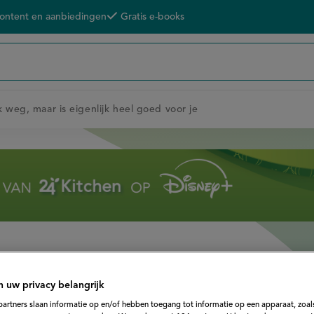
content en aanbiedingen
Gratis e-books
k weg, maar is eigenlijk heel goed voor je
n uw privacy belangrijk
partners slaan informatie op en/of hebben toegang tot informatie op een apparaat, zoals