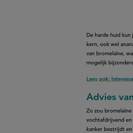
vaak
weg,
De harde huid kun 
maar
kern, ook wel anan
van bromelaïne, w
is
mogelijk bijzonder
eigenlijk
Lees ook: Interess
heel
Advies van
Zo zou bromelaïne 
goed
vochtafdrijvend e
kanker bestrijdt 