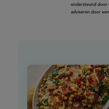
voor
ondersteund door w
adviseren door een
je