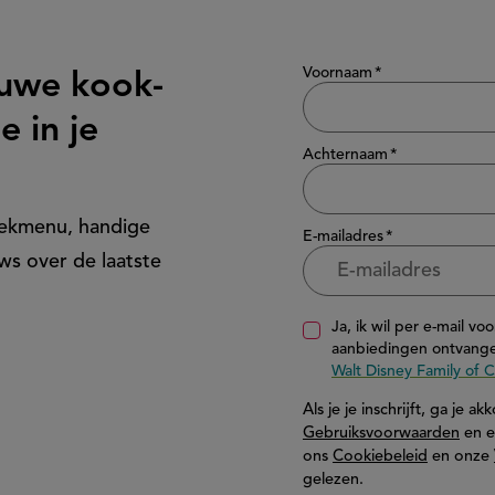
Show/hide
Voornaam
euwe kook-
e in je
Achternaam
eekmenu, handige
E-mailadres
ws over de laatste
Ja, ik wil per e-mail vo
aanbiedingen ontvange
Walt Disney Family of
Als je je inschrijft, ga je 
Gebruiksvoorwaarden
en e
ons
Cookiebeleid
en onze
gelezen.