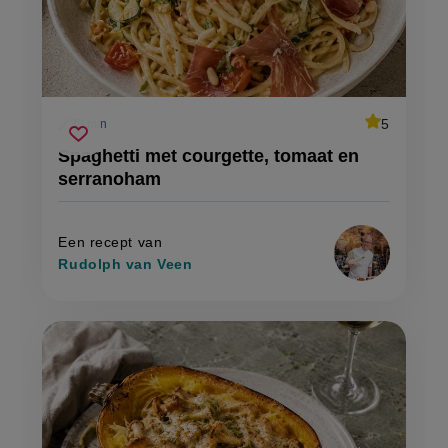
average
5
30 min
Beoordeel
voorbereidingstijd
spaghetti
recept
Sla
score:
Spaghetti met courgette, tomaat en
'spaghetti
met
recept
met
serranoham
courgette,
courgette,
op
tomaat
tomaat
en
en
serranoham'
serranoham
Een recept van
Rudolph van Veen