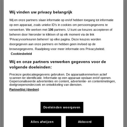
Wij vinden uw privacy belangrijk
Wij en onze partners slaan informatie op en/of hebben toegang tot informatie
op een apparaat, zoals unieke ID’s in cookies om persoonsgegevens te
verwerken. We werken met
106
partners. U kunt uw keuzes accepteren of
beheren door hieronder te klikken of op elk moment via de link
‘Privacyvoorkeuren beheren’ op elke pagina. Deze keuzes worden
doorgegeven aan onze partners en hebben geen invloed op de
browsegegevens. Raadpleeg voor meer informatie ons Privacybeleid.
Cookiesbeleid
S
Wij en onze partners verwerken gegevens voor de
volgende doeleinden:
Precieze geolocatiegegevens gebruiken. De apparaatkenmerken actief
scannen ter identificatie. Informatie op een apparaat opslaan en/of openen.
Gepersonaliseerde advertenties en content, advertentie- en contentmetingen,
Spek of bacon?
doelgroepenonderzoek en ontwikkeling van diensten.
Partnerlijst (derden)
First things first
: wat is het verschil tussen bacon en
spek? Bacon, de in Amerika bekende versie van spek
Doeleinden weergeven
wordt gesneden uit de karbonadestrook van het varken.
Hierdoor is het minder vet dan spek dat afkomstig is
Alles afwijzen
Akkoord