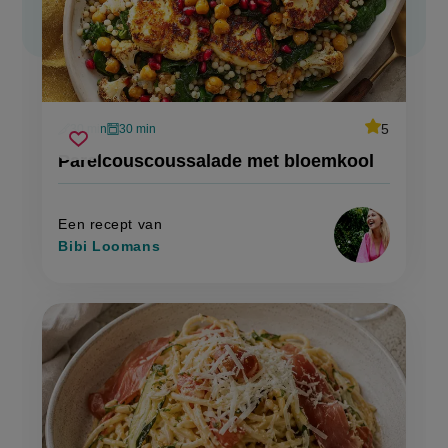
average
5
30 min
30 min
Beoordeel
voorbereidingstijd
oventijd
parelcouscoussalade
recept
Sla
score:
Parelcouscoussalade met bloemkool
'parelcousc
met
recept
met
bloemkool
bloemkool'
op
Een recept van
Bibi Loomans