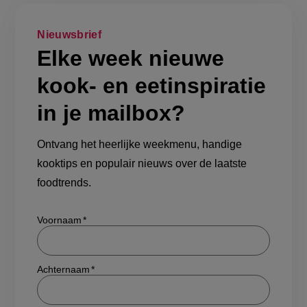
Nieuwsbrief
Elke week nieuwe
kook- en eetinspiratie
in je mailbox?
Ontvang het heerlijke weekmenu, handige
kooktips en populair nieuws over de laatste
foodtrends.
Show/hide
Voornaam
Achternaam
E-mailadres