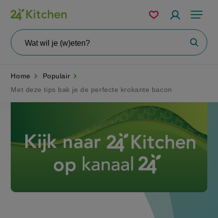
Overslaan
Mijn
Accountme
Menu
bewaarde
en
recepten
naar
Wat
Zoeke
wil
de
je
zoeken?
inhoud
Home
Populair
gaan
Met deze tips bak je de perfecte krokante bacon
Disney+