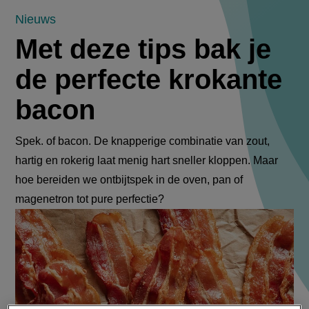
Met
Nieuws
Met deze tips bak je
deze
de perfecte krokante
tips
bacon
bak
je
Spek. of bacon. De knapperige combinatie van zout,
hartig en rokerig laat menig hart sneller kloppen. Maar
de
hoe bereiden we ontbijtspek in de oven, pan of
perfecte
magenetron tot pure perfectie?
krokante
bacon