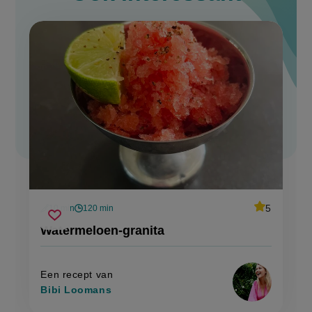
average
5
10 min
120 min
Beoordeel
voorbereidingstijd
wachttijd
watermeloen-
recept
Sla
score:
Watermeloen-granita
'watermeloe
granita
recept
granita'
op
Een recept van
Bibi Loomans