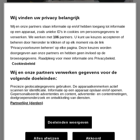
tips
Wij vinden uw privacy belangrijk
Wij en onze partners slaan informatie op en/of hebben toegang tot informatie
op een apparaat, zoals unieke ID’s in cookies om persoonsgegevens te
verwerken. We werken met
106
partners. U kunt uw keuzes accepteren of
beheren door hieronder te klikken of op elk moment via de link
‘Privacyvoorkeuren beheren’ op elke pagina. Deze keuzes worden
doorgegeven aan onze partners en hebben geen invloed op de
browsegegevens. Raadpleeg voor meer informatie ons Privacybeleid.
Cookiesbeleid
Wij en onze partners verwerken gegevens voor de
volgende doeleinden:
Precieze geolocatiegegevens gebruiken. De apparaatkenmerken actief
scannen ter identificatie. Informatie op een apparaat opslaan en/of openen.
Gepersonaliseerde advertenties en content, advertentie- en contentmetingen,
doelgroepenonderzoek en ontwikkeling van diensten.
Partnerlijst (derden)
In 5 stappen kun je je vriezer al ontdooien en daarmee
Doeleinden weergeven
ook geld besparen. Zo meldt CoolBlue dat elke 2
millimeter aan ijs leidt tot een stijging van het
Alles afwijzen
Akkoord