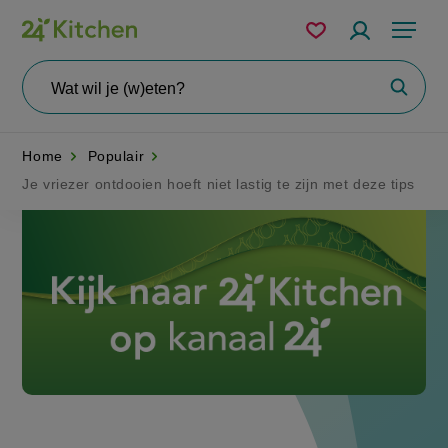
Overslaan
Mijn
Accountme
Menu
bewaarde
en
recepten
naar
Wat
Zoeke
wil
de
je
zoeken?
inhoud
Home
Populair
gaan
Je vriezer ontdooien hoeft niet lastig te zijn met deze tips
Disney+