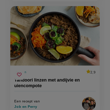
average
2,9
30 min
Beoordeel
voorbereidingstijd
tandoori
recept
Sla
score:
Tandoori linzen met andijvie en
'tandoori
linzen
recept
linzen
uiencompote
met
met
op
andijvie
andijvie
en
en
uiencompote'
uiencompote
Een recept van
Job en Perry