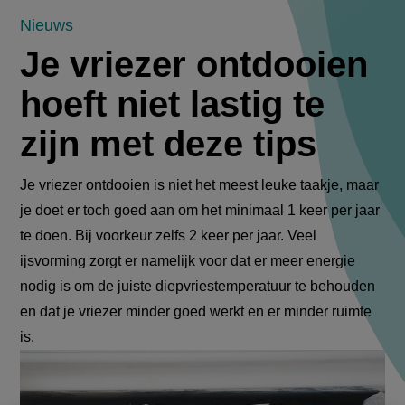
Je
Nieuws
Je vriezer ontdooien
vriezer
hoeft niet lastig te
ontdooien
zijn met deze tips
hoeft
niet
Je vriezer ontdooien is niet het meest leuke taakje, maar
je doet er toch goed aan om het minimaal 1 keer per jaar
lastig
te doen. Bij voorkeur zelfs 2 keer per jaar. Veel
te
ijsvorming zorgt er namelijk voor dat er meer energie
nodig is om de juiste diepvriestemperatuur te behouden
zijn
en dat je vriezer minder goed werkt en er minder ruimte
is.
met
deze