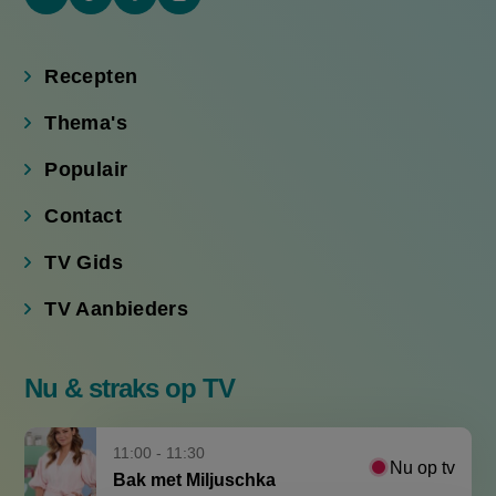
(externe
(externe
(externe
(externe
link)
link)
link)
link)
Recepten
Thema's
Populair
Contact
TV Gids
TV Aanbieders
Nu & straks op TV
11:00 - 11:30
Nu op tv
Bak met Miljuschka