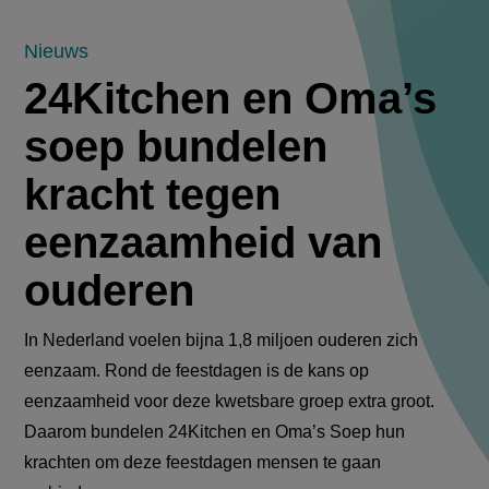
24Kitchen
Nieuws
24Kitchen en Oma’s
en
soep bundelen
Oma’s
kracht tegen
soep
eenzaamheid van
bundelen
ouderen
kracht
tegen
In Nederland voelen bijna 1,8 miljoen ouderen zich
eenzaam. Rond de feestdagen is de kans op
eenzaamheid
eenzaamheid voor deze kwetsbare groep extra groot.
van
Daarom bundelen 24Kitchen en Oma’s Soep hun
krachten om deze feestdagen mensen te gaan