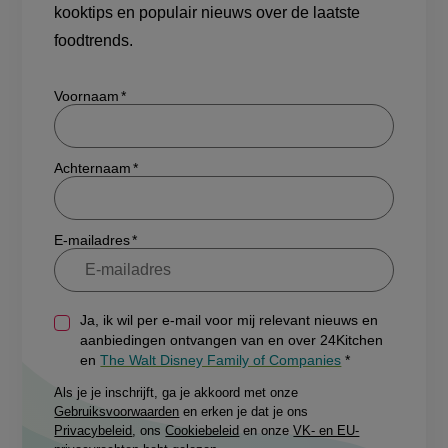
foodtrends.
Show/hide
Voornaam
Achternaam
E-mailadres
Ja, ik wil per e-mail voor mij relevant nieuws en
aanbiedingen ontvangen van en over 24Kitchen
en
The Walt Disney Family of Companies
Als je je inschrijft, ga je akkoord met onze
Gebruiksvoorwaarden
en erken je dat je ons
Privacybeleid
, ons
Cookiebeleid
en onze
VK- en EU-
privacyrechten
hebt gelezen.