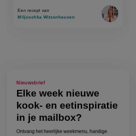
op
met
met
kip)'
kip)
Een recept van
Miljuschka Witzenhausen
Nieuwsbrief
Elke week nieuwe
kook- en eetinspiratie
in je mailbox?
Ontvang het heerlijke weekmenu, handige
kooktips en populair nieuws over de laatste