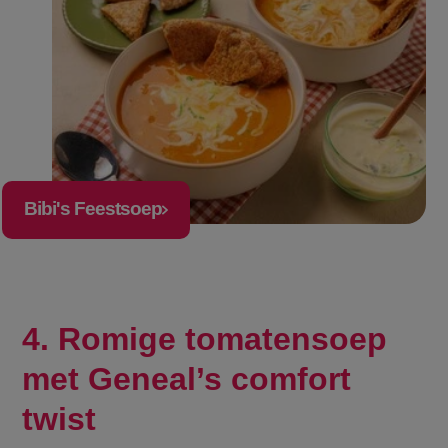
Bibi's Feestsoep
4. Romige tomatensoep
met Geneal’s comfort
twist