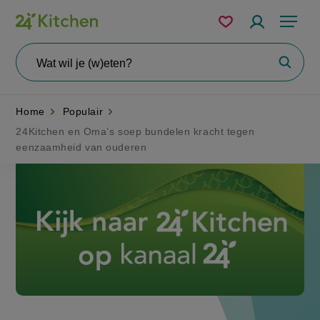
Overslaan
Mijn
Accountme
Menu
bewaarde
en
recepten
naar
Wat
Zoeke
wil
de
je
zoeken?
inhoud
Home
Populair
gaan
24Kitchen en Oma’s soep bundelen kracht tegen
eenzaamheid van ouderen
Disney+