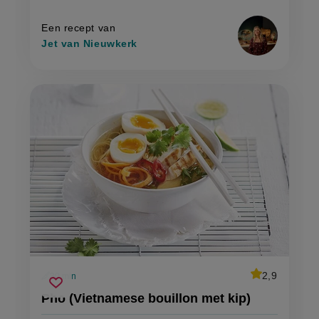
op
Een recept van
Jet van Nieuwkerk
average
2,9
30 min
Beoordeel
voorbereidingstijd
pho
recept
Sla
score:
Pho (Vietnamese bouillon met kip)
'pho
(vietnamese
recept
(vietnamese
bouillon
bouillon