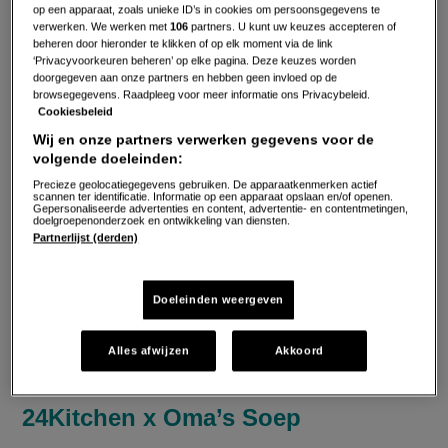
op een apparaat, zoals unieke ID’s in cookies om persoonsgegevens te
verwerken. We werken met
106
partners. U kunt uw keuzes accepteren of
beheren door hieronder te klikken of op elk moment via de link
‘Privacyvoorkeuren beheren’ op elke pagina. Deze keuzes worden
doorgegeven aan onze partners en hebben geen invloed op de
browsegegevens. Raadpleeg voor meer informatie ons Privacybeleid.
Cookiesbeleid
Wij en onze partners verwerken gegevens voor de
Deze december koken 24Kitchen-chefs Perry, Geneal,
volgende doeleinden:
Ramon en Bibi samen met de oma’s van Oma’s Soep
Precieze geolocatiegegevens gebruiken. De apparaatkenmerken actief
een limited edition Feestsoep. Dé tip om op je feestmenu
scannen ter identificatie. Informatie op een apparaat opslaan en/of openen.
Gepersonaliseerde advertenties en content, advertentie- en contentmetingen,
doelgroepenonderzoek en ontwikkeling van diensten.
te zetten. Al is het maar omdat 100% van de opbrengst
Partnerlijst (derden)
van deze feestsoepen wordt gedoneerd aan Stichting
Oma’s Soep. Een stichting die zich hard maakt om
Doeleinden weergeven
eenzaamheid bij ouderen tegen te gaan door talloze
activiteiten te organiseren.
Alles afwijzen
Akkoord
24Kitchen x Oma’s Soep