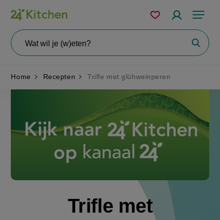
Overslaan
Mijn
Accountme
Menu
bewaarde
en
recepten
naar
Wat
Zoeke
wil
de
je
zoeken?
inhoud
Home
Recepten
Trifle met glühweinperen
gaan
Disney+
Trifle met