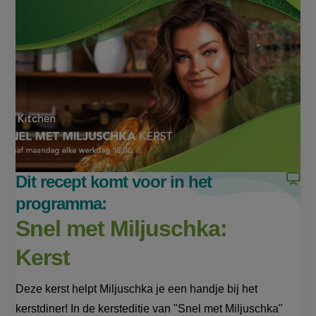
op
op
page
Facebook
WhatsApp
(opent
(opent
in
in
nieuw
nieuw
venster,
venster,
externe
externe
link)
link)
Dit recept komt voor in het
programma:
Snel met Miljuschka:
Kerst
Deze kerst helpt Miljuschka je een handje bij het
kerstdiner! In de kersteditie van "Snel met Miljuschka"