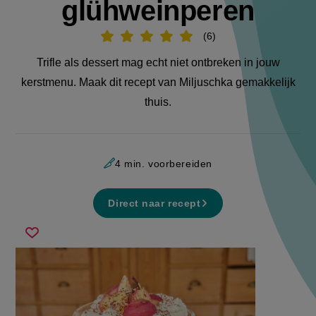
glühweinperen
6
Beoordeel
recept
'Trifle
Trifle als dessert mag echt niet ontbreken in jouw
met
glühweinperen'
kerstmenu. Maak dit recept van Miljuschka gemakkelijk
thuis.
4 min. voorbereiden
Direct naar recept
trifle
Sla
met
recept
glühweinperen
op