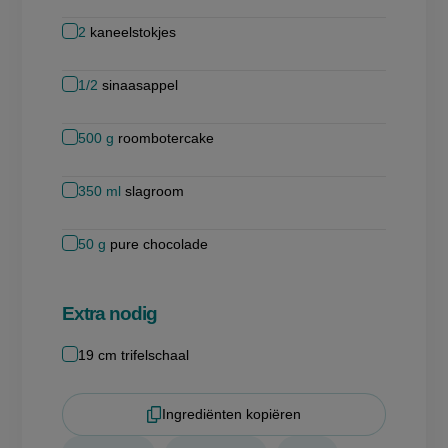
2
kaneelstokjes
1/2
sinaasappel
500
g
roombotercake
350
ml
slagroom
50
g
pure chocolade
Extra nodig
19 cm trifelschaal
Ingrediënten kopiëren