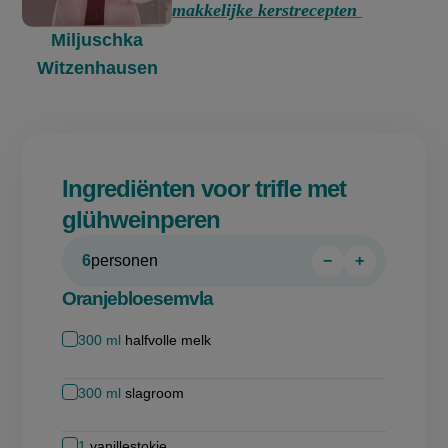
makkelijke kerstrecepten
Miljuschka
Witzenhausen
Ingrediënten voor trifle met
glühweinperen
6
personen
−
+
Persoon
Persoon
verwijderen
toevoegen
Oranjebloesemvla
300
ml
halfvolle melk
300
ml
slagroom
1
vanillestokje