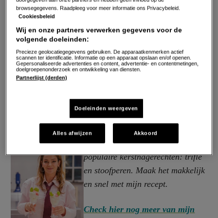
browsegegevens. Raadpleeg voor meer informatie ons Privacybeleid.
Cookiesbeleid
Wij en onze partners verwerken gegevens voor de
volgende doeleinden:
Precieze geolocatiegegevens gebruiken. De apparaatkenmerken actief
scannen ter identificatie. Informatie op een apparaat opslaan en/of openen.
Gepersonaliseerde advertenties en content, advertentie- en contentmetingen,
doelgroepenonderzoek en ontwikkeling van diensten.
Partnerlijst (derden)
Doeleinden weergeven
Alles afwijzen
Akkoord
Dit dessert combineert twee
populaire kerstnagerechten: trifle
en stoofperen. Maak het makkelijk
en snel met mijn recept.
Check hier nog meer van mijn