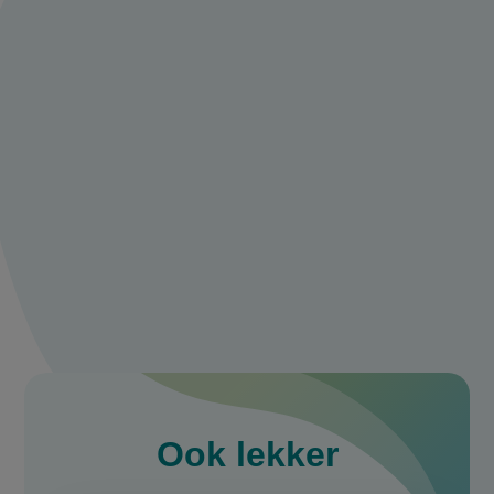
praat mee over
trifle met
glühweinperen
Deel je ervaring of tips met ons en praat
mee met andere 24kitchen fans.
Maak een account aan
Log in
Ook
lekker