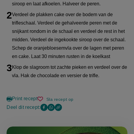
siroop en laat afkoelen. Halveer de peren.
Verdeel de plakken cake over de bodem van de
trifleschaal. Verdeel de gehalveerde peren met de
snijkant rondom in de schaal en verdeel de rest in het
midden. Verdeel de ingekookte siroop over de schaal.
Schep de oranjebloesemvla over de lagen met peren
en cake. Laat 30 minuten rusten in de koelkast
Klop de slagroom tot zachte pieken en verdeel over de
vla. Hak de chocolade en versier de trifle.
Print recept
Sla recept op
trifle
met
Deel dit recept:
Copy
Deel
Deel
glühweinperen
the
deze
deze
link
of
pagina
pagina
this