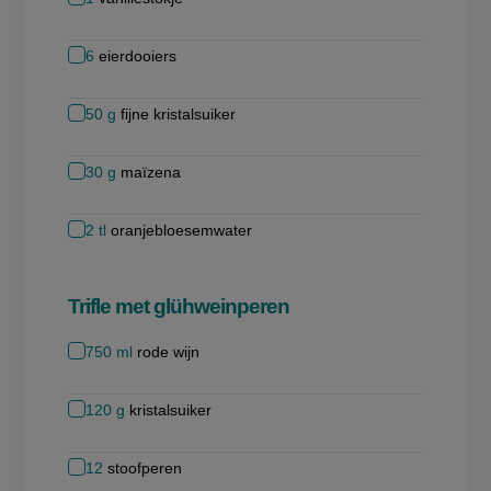
6
eierdooiers
50
g
fijne kristalsuiker
30
g
maïzena
2
tl
oranjebloesemwater
Trifle met glühweinperen
750
ml
rode wijn
120
g
kristalsuiker
12
stoofperen