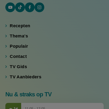
YouTube
Tiktok
Facebook
Instagram
(externe
(externe
(externe
(externe
link)
link)
link)
link)
Recepten
Thema's
Populair
Contact
TV Gids
TV Aanbieders
Nu & straks op TV
11:05 - 12:05