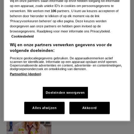
Wij en onze partners slaan informatie op en/of hebben toegang tot informatie
op een apparaat, zoals unieke ID’s in cookies om persoonsgegevens te
verwerken. We werken met
106
partners. U kunt uw keuzes accepteren of
beheren door hieronder te klikken of op elk moment via de link
‘Privacyvoorkeuren beheren’ op elke pagina. Deze keuzes worden
doorgegeven aan onze partners en hebben geen invloed op de
browsegegevens. Raadpleeg voor meer informatie ons Privacybeleid.
Cookiesbeleid
Wij en onze partners verwerken gegevens voor de
volgende doeleinden:
Precieze geolocatiegegevens gebruiken. De apparaatkenmerken actief
scannen ter identificatie. Informatie op een apparaat opslaan en/of openen.
Gepersonaliseerde advertenties en content, advertentie- en contentmetingen,
doelgroepenonderzoek en ontwikkeling van diensten.
Partnerlijst (derden)
Doeleinden weergeven
"Groentjes, ei, tonijn, een lekker
Alles afwijzen
Akkoord
romig sausje: deze pasta bevat het
allemaal."