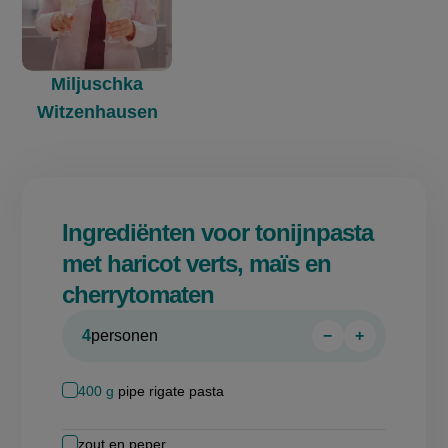
Miljuschka
Witzenhausen
Ingrediënten voor tonijnpasta
met haricot verts, maïs en
cherrytomaten
4
personen
−
+
Persoon
Persoon
verwijderen
toevoegen
400
g
pipe rigate pasta
zout en peper