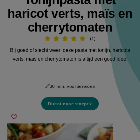
haricot verts, maïs en
cherrytomaten
1
Beoordeel
recept
'Tonijnpasta
Bij goed of slecht weer: deze pasta met tonijn, haricots
met
haricot
verts, maïs en cherrytomaten is altijd een goed idee.
verts,
maïs
en
cherrytomaten'
30 min. voorbereiden
Direct naar recept
tonijnpasta
Sla
met
recept
haricot
op
verts,