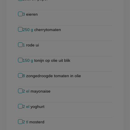
3
eieren
250
g
cherrytomaten
1
rode ui
150
g
tonijn op olie uit blik
8
zongedroogde tomaten in olie
2
el
mayonaise
2
el
yoghurt
2
tl
mosterd