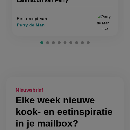
Lahmacun van Perry
'lahmacun
van
recept
van
perry
perry'
op
Een recept van
Perry de Man
Nieuwsbrief
Elke week nieuwe
kook- en eetinspiratie
in je mailbox?