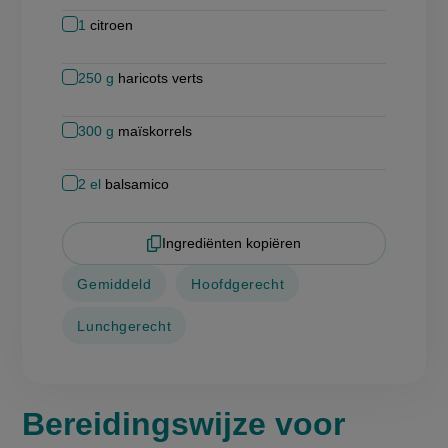
1
citroen
250
g
haricots verts
300
g
maïskorrels
2
el
balsamico
Ingrediënten kopiëren
Gemiddeld
Hoofdgerecht
Lunchgerecht
Bereidingswijze voor