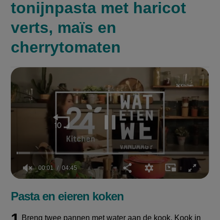
tonijnpasta met haricot
verts, maïs en
cherrytomaten
00:02
04:45
0
seconds
Pasta en eieren koken
of
4
minutes,
Breng twee pannen met water aan de kook. Kook in