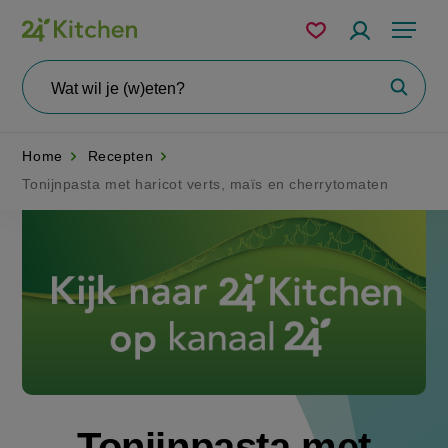
Overslaan
Mijn
Accountme
Menu
bewaarde
en
recepten
naar
Wat
Zoeke
wil
de
je
zoeken?
inhoud
Home
Recepten
gaan
Tonijnpasta met haricot verts, maïs en cherrytomaten
Disney+
Tonijnpasta met