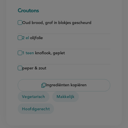
Croutons
Oud brood, grof in blokjes gescheurd
2
el
olijfolie
1
teen
knoflook, geplet
peper & zout
Ingrediënten kopiëren
Vegetarisch
Makkelijk
Hoofdgerecht