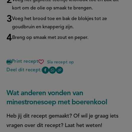
Voeg het geplette teentje knoflook toe en bak dit
kort om de olie op smaak te brengen.
Voeg het brood toe en bak de blokjes tot ze
goudbruin en knapperig zijn.
Breng op smaak met zout en peper.
Print recept
Sla recept op
minestronesoep
met
Deel dit recept:
Copy
Deel
Deel
boerenkool
the
deze
deze
link
of
pagina
pagina
Wat anderen vonden van
this
op
op
page
minestronesoep met boerenkool
Facebook
WhatsApp
(opent
(opent
Heb jij dit recept gemaakt? Of wil je graag iets
in
in
vragen over dit recept? Laat het weten!
nieuw
nieuw