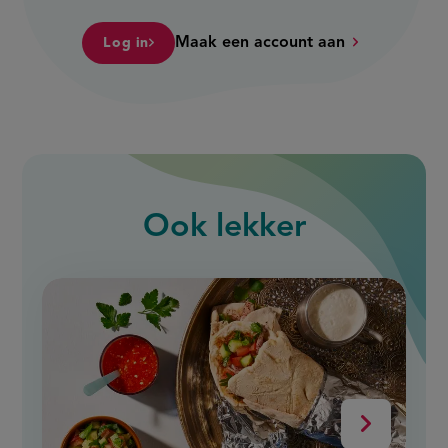
Maak een account aan
Log in
Ook
lekker
slide
1
of
9
Volgende