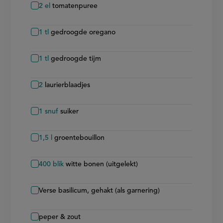
2
el
tomatenpuree
1
tl
gedroogde oregano
1
tl
gedroogde tijm
2
laurierblaadjes
1
snuf
suiker
1,5
l
groentebouillon
400
blik
witte bonen (uitgelekt)
Verse basilicum, gehakt (als garnering)
peper & zout