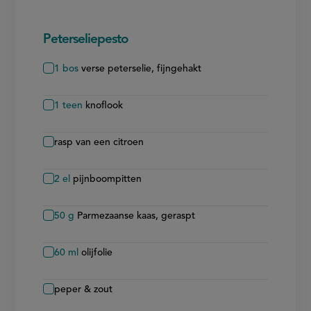
Peterseliepesto
1
bos
verse peterselie, fijngehakt
1
teen
knoflook
rasp van een citroen
2
el
pijnboompitten
50
g
Parmezaanse kaas, geraspt
60
ml
olijfolie
peper & zout