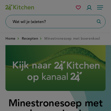
Overslaan
Mijn
Accountme
Menu
bewaarde
en
recepten
naar
Wat
Zoeke
wil
de
je
zoeken?
inhoud
Home
Recepten
Minestronesoep met boerenkool
gaan
Disney+
Minestronesoep met