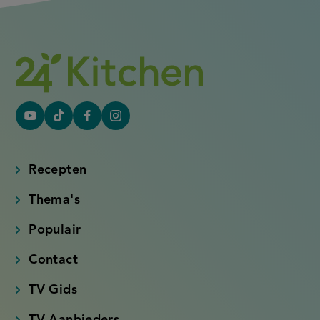
YouTube
Tiktok
Facebook
Instagram
(externe
(externe
(externe
(externe
link)
link)
link)
link)
Recepten
Thema's
Populair
Contact
TV Gids
TV Aanbieders