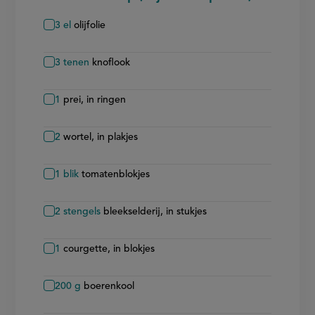
3
el
olijfolie
3
tenen
knoflook
1
prei, in ringen
2
wortel, in plakjes
1
blik
tomatenblokjes
2
stengels
bleekselderij, in stukjes
1
courgette, in blokjes
200
g
boerenkool