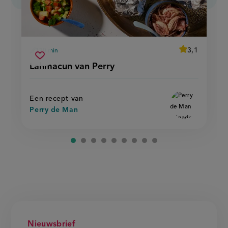
average
3,1
120 min
Beoordeel
voorbereidingstijd
lahmacun
recept
Sla
score:
Lahmacun van Perry
'lahmacun
van
recept
van
perry
perry'
op
Een recept van
Perry de Man
Nieuwsbrief