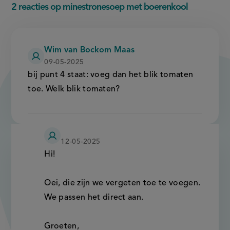
2 reacties op minestronesoep met boerenkool
venster,
venster,
externe
externe
link)
link)
Wim van Bockom Maas
09-05-2025
bij punt 4 staat: voeg dan het blik tomaten
toe. Welk blik tomaten?
24
12-05-2025
kitchen
Hi!
Oei, die zijn we vergeten toe te voegen.
We passen het direct aan.
Groeten,