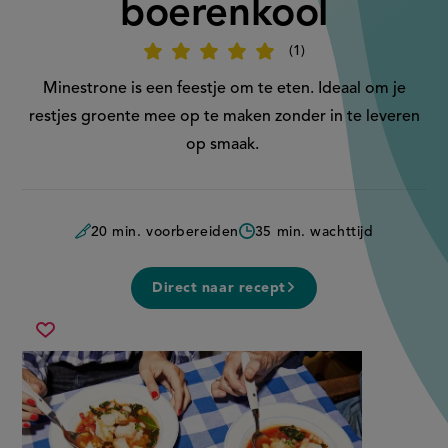
boerenkool
1
Beoordeel
recept
'Minestronesoep
Minestrone is een feestje om te eten. Ideaal om je
met
boerenkool'
restjes groente mee op te maken zonder in te leveren
op smaak.
20 min. voorbereiden
35 min. wachttijd
Direct naar recept
minestronesoep
Sla
met
recept
boerenkool
op