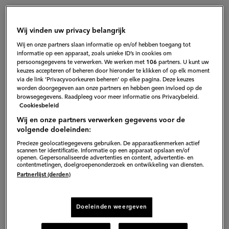
Wij vinden uw privacy belangrijk
Wij en onze partners slaan informatie op en/of hebben toegang tot
informatie op een apparaat, zoals unieke ID’s in cookies om
persoonsgegevens te verwerken. We werken met
106
partners. U kunt uw
keuzes accepteren of beheren door hieronder te klikken of op elk moment
via de link ‘Privacyvoorkeuren beheren’ op elke pagina. Deze keuzes
worden doorgegeven aan onze partners en hebben geen invloed op de
browsegegevens. Raadpleeg voor meer informatie ons Privacybeleid.
Cookiesbeleid
Wij en onze partners verwerken gegevens voor de
volgende doeleinden:
Precieze geolocatiegegevens gebruiken. De apparaatkenmerken actief
"Ik ben vereerd de
vrijheidssoep
scannen ter identificatie. Informatie op een apparaat opslaan en/of
openen. Gepersonaliseerde advertenties en content, advertentie- en
van 2025
te mogen koken en dat
contentmetingen, doelgroepenonderzoek en ontwikkeling van diensten.
(externe
Partnerlijst (derden)
samen met mijn oma Jeanne.
link)
I
k heb altijd geloofd in de
Doeleinden weergeven
verbindende kracht van eten. Aan