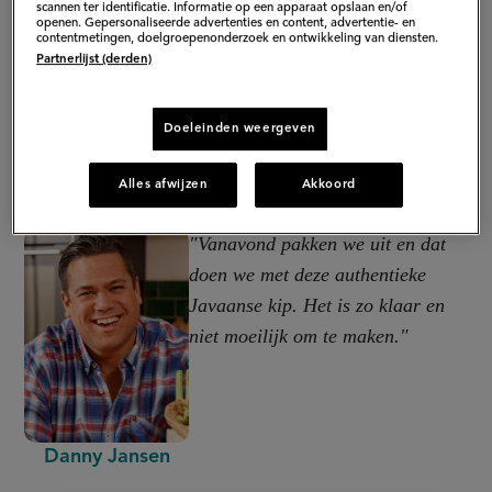
scannen ter identificatie. Informatie op een apparaat opslaan en/of
openen. Gepersonaliseerde advertenties en content, advertentie- en
contentmetingen, doelgroepenonderzoek en ontwikkeling van diensten.
Partnerlijst (derden)
Doeleinden weergeven
Alles afwijzen
Akkoord
"Vanavond pakken we uit en dat
doen we met deze authentieke
Javaanse kip. Het is zo klaar en
niet moeilijk om te maken."
Danny Jansen