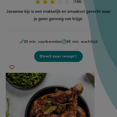
188
Beoordeel
recept
'Javaanse
Javaanse kip is een makkelijk en smaakvol gerecht waar
kip'
je geen genoeg van krijgt.
30 min. voorbereiden
45 min. wachttijd
Direct naar recept
javaanse
Sla
kip
recept
op