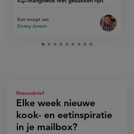
Kip-mangowok met gebakken rijst
'kip-
mangowok
recept
mangowok
met
met
op
gebakken
gebakken
rijst'
rijst
Een recept van
Danny Jansen
Nieuwsbrief
Elke week nieuwe
kook- en eetinspiratie
in je mailbox?