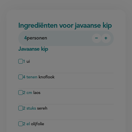
Ingrediënten voor javaanse kip
4
personen
−
+
Persoon
Persoon
verwijderen
toevoegen
Javaanse kip
1
ui
4
tenen
knoflook
2
cm
laos
2
stuks
sereh
2
el
olijfolie