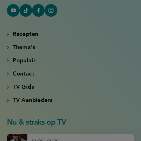
YouTube
Tiktok
Facebook
Instagram
(externe
(externe
(externe
(externe
link)
link)
link)
link)
Recepten
Thema's
Populair
Contact
TV Gids
TV Aanbieders
Nu & straks op TV