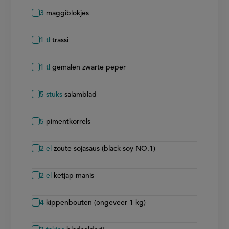
3
maggiblokjes
1
tl
trassi
1
tl
gemalen zwarte peper
5
stuks
salamblad
5
pimentkorrels
2
el
zoute sojasaus (black soy NO.1)
2
el
ketjap manis
4
kippenbouten (ongeveer 1 kg)