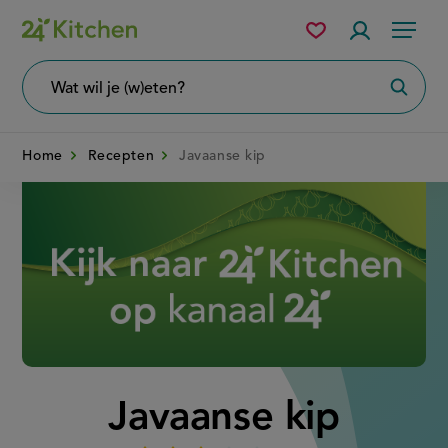
Overslaan
Mijn
Accountme
Menu
bewaarde
en
recepten
naar
Wat
Zoeke
wil
de
je
zoeken?
inhoud
Home
Recepten
Javaanse kip
gaan
Disney+
Javaanse kip