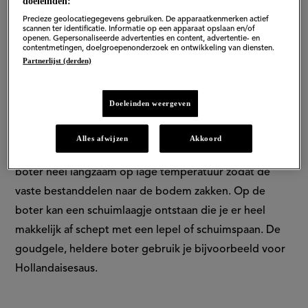
doeleinden:
Precieze geolocatiegegevens gebruiken. De apparaatkenmerken actief
scannen ter identificatie. Informatie op een apparaat opslaan en/of
openen. Gepersonaliseerde advertenties en content, advertentie- en
contentmetingen, doelgroepenonderzoek en ontwikkeling van diensten.
Partnerlijst (derden)
Doeleinden weergeven
Geklaarde boter of geclarifiëerde boter kun je op
Alles afwijzen
Akkoord
hogere temperaturen gebruiken. Hiervoor smelt je de
boter heel langzaam op lage temperatuur zodat de
vaste bestanddelen naar de bodem zakken. Op de
boter kan een schuimlaagje ontstaan die je er heel
makkelijk af schept met een lepel of schuimspaan. De
goudgele, heldere boter gebruik je bijvoorbeeld voor
Hollandaisesaus.