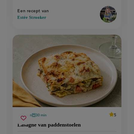
cantharellensa
op
Een recept van
Estée Strooker
average
5
30 min
30 min
Beoordeel
voorbereidingstijd
oventijd
lasagne
Sla
recept
score:
Lasagne van paddenstoelen
'lasagne
van
recept
van
paddenstoelen
paddenstoel