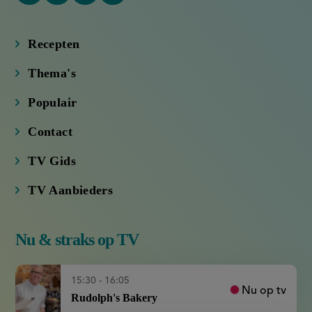
link)
link)
link)
link)
Recepten
Thema's
Populair
Contact
TV Gids
TV Aanbieders
Nu & straks op TV
15:30 - 16:05
Nu op tv
Rudolph's Bakery