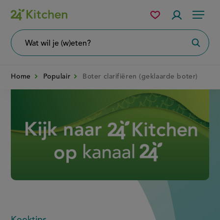
Overslaan
Mijn
Accountme
Menu
bewaarde
en
recepten
naar
Wat
Zoeke
wil
de
je
zoeken?
inhoud
Home
Populair
Boter clarifiëren (geklaarde boter)
gaan
Disney+
Kooktips