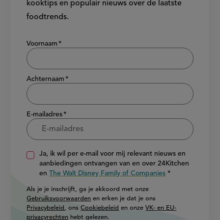
foodtrends.
Show/hide
Voornaam
Achternaam
E-mailadres
Ja, ik wil per e-mail voor mij relevant nieuws en
aanbiedingen ontvangen van en over 24Kitchen
en
The Walt Disney Family of Companies
Als je je inschrijft, ga je akkoord met onze
Gebruiksvoorwaarden
en erken je dat je ons
Privacybeleid
, ons
Cookiebeleid
en onze
VK- en EU-
privacyrechten
hebt gelezen.