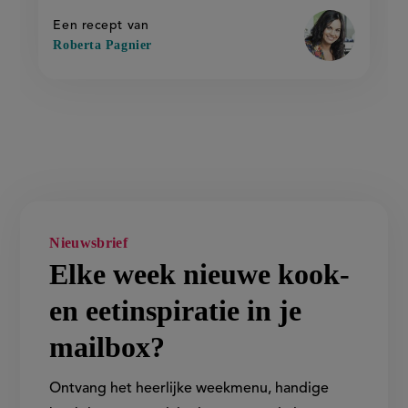
dadels
dadels'
Een recept van
Roberta Pagnier
Nieuwsbrief
Elke week nieuwe kook-
en eetinspiratie in je
mailbox?
Ontvang het heerlijke weekmenu, handige
kooktips en populair nieuws over de laatste