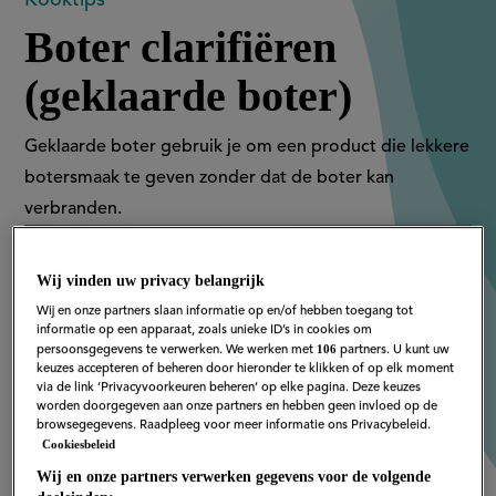
Boter
Boter clarifiëren
clarifiëren
(geklaarde boter)
(geklaarde
boter)
Geklaarde boter gebruik je om een product die lekkere
botersmaak te geven zonder dat de boter kan
verbranden.
Wij vinden uw privacy belangrijk
Wij en onze partners slaan informatie op en/of hebben toegang tot
informatie op een apparaat, zoals unieke ID’s in cookies om
106
persoonsgegevens te verwerken. We werken met
partners. U kunt uw
keuzes accepteren of beheren door hieronder te klikken of op elk moment
via de link ‘Privacyvoorkeuren beheren’ op elke pagina. Deze keuzes
worden doorgegeven aan onze partners en hebben geen invloed op de
browsegegevens. Raadpleeg voor meer informatie ons Privacybeleid.
Cookiesbeleid
Wij en onze partners verwerken gegevens voor de volgende