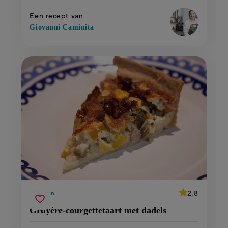
op
Een recept van
Giovanni Caminita
average
2,8
90 min
Beoordeel
voorbereidingstijd
gruyère-
Sla
recept
score:
Gruyère-courgettetaart met dadels
'gruyère-
courgettetaart
recept
courgettetaart
met
met
op