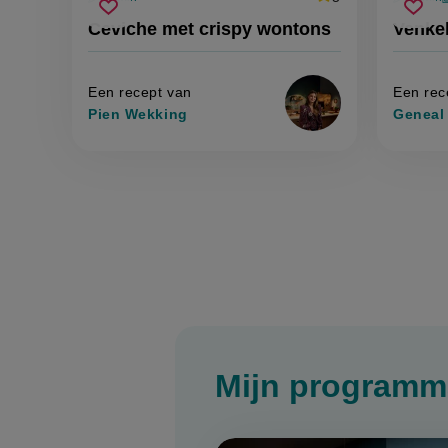
Beoordeel
voorbereidingstijd
voorbereid
o
ceviche
venk
recept
Sla
score:
Sla
Ceviche met crispy wontons
Venkel
'ceviche
met
recept
rece
met
crispy
crispy
op
op
wontons
wontons
'
Een recept van
Een rec
Pien Wekking
Geneal
Mijn programm