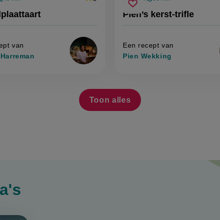
Beoordeel
ingstijd
ventijd
voorbereidingstijd
wachttijd
elplaattaart
pien’s
recept
score:
Sla
plaattaart
Pien’s kerst-trifle
'venkelplaattaart'
kerst-
pt
recept
trifle
op
ept van
Een recept van
 Harreman
Pien Wekking
Toon alles
Toon
alle
recepten
van
Pien
Wekking
a's