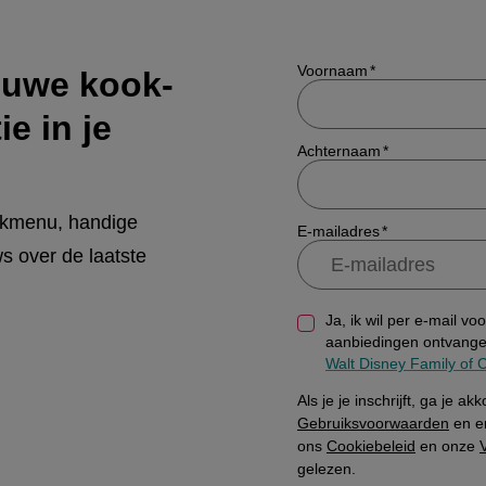
Show/hide
Voornaam
euwe kook-
ie in je
Achternaam
ekmenu, handige
E-mailadres
s over de laatste
Ja, ik wil per e-mail vo
aanbiedingen ontvange
Walt Disney Family of
Als je je inschrijft, ga je a
Gebruiksvoorwaarden
en er
ons
Cookiebeleid
en onze
gelezen.