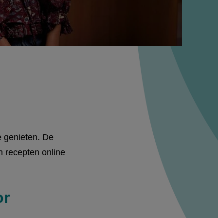
 genieten. De
n recepten online
or