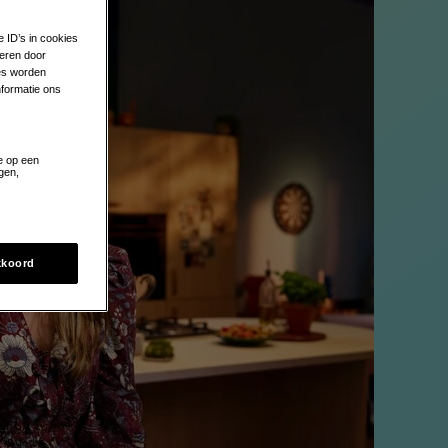
e ID’s in cookies
eren door
zes worden
formatie ons
e op een
gen,
kkoord