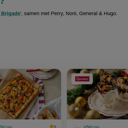
n?
e
Brigade
', samen met Perry, Noni, General & Hugo.
Aangeboden
door:
average
5
40 min
30 min
90 min