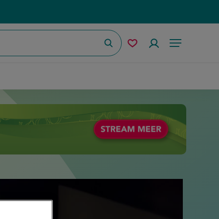
Zoeken
Mijn
Accountmenu
Menu
bewaarde
recepten