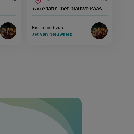
Beoordeel
Beoordeel
voorbereidingstijd
oventijd
tarte
recept
recept
score:
Sla
score:
Tarte tatin met blauwe kaas
'pien’s
'tarte
tatin
recept
kerst-
tatin
met
trifle'
met
op
blauwe
blauwe
kaas'
Een recept van
kaas
Jet van Nieuwkerk