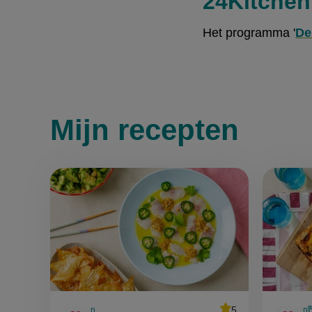
24Kitche
Het programma '
D
Mijn recepten
average
5
40 min
30 min