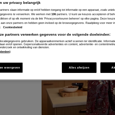
n uw privacy belangrijk
artners slaan informatie op en/of hebben toegang tot informatie op een apparaat, zoals uniek
impel, Mediterraans
gegevens te verwerken. We werken met
106
partners. U kunt uw keuzes accepteren of beh
 klikken of op elk moment via de link ‘Privacyvoorkeuren beheren’ op elke pagina. Deze keu
ekken
aan onze partners en hebben geen invloed op de browsegegevens. Raadpleeg voor meer in
d.
Cookiesbeleid
nze partners verwerken gegevens voor de volgende doeleinden:
 gekonfijte tomaat
locatiegegevens gebruiken. De apparaatkenmerken actief scannen ter identificatie. Informati
laan en/of openen. Gepersonaliseerde advertenties en content, advertentie- en contentmetin
nderzoek en ontwikkeling van diensten.
 (derden)
en weergeven
Alles afwijzen
A