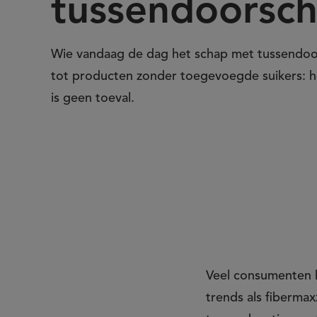
tussendoorsc
suiker:
Wie vandaag de dag het schap met tussendoortj
de
tot producten zonder toegevoegde suikers: h
is geen toeval.
verschuiving
in
het
tussendoorschap
Veel consumenten k
trends als fibermax