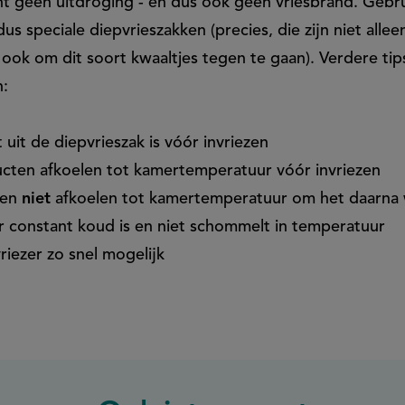
t geen uitdroging - en dus ook geen vriesbrand. Gebru
dus speciale diepvrieszakken (precies, die zijn niet alle
ook om dit soort kwaaltjes tegen te gaan). Verdere tip
n:
t uit de diepvrieszak is vóór invriezen
cten afkoelen tot kamertemperatuur vóór invriezen
gen
niet
afkoelen tot kamertemperatuur om het daarna w
er constant koud is en niet schommelt in temperatuur
vriezer zo snel mogelijk