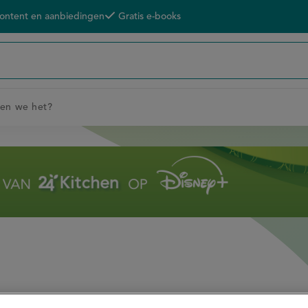
content en aanbiedingen
Gratis e-books
men we het?