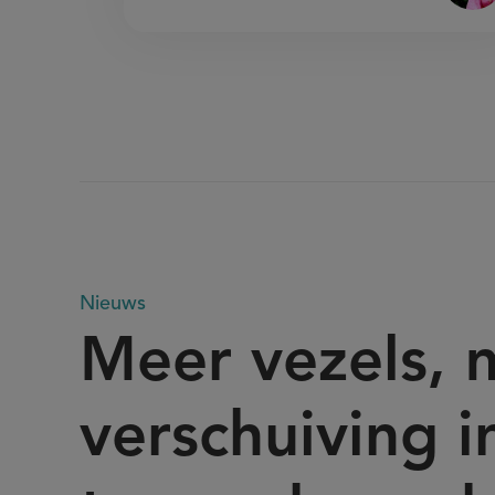
Meer
Nieuws
Meer vezels, 
vezels,
verschuiving i
minder