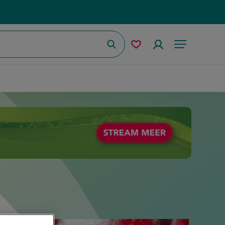
Zoeken
Mijn
Accountmenu
Menu
bewaarde
recepten