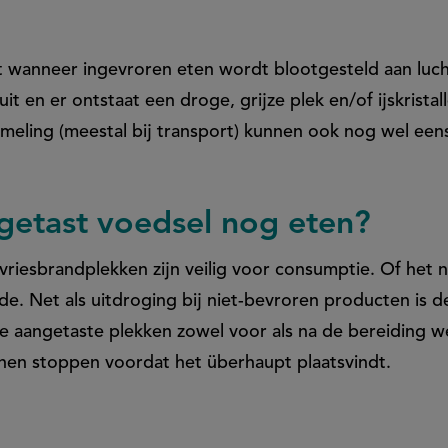
t wanneer ingevroren eten wordt blootgesteld aan lucht
t en er ontstaat een droge, grijze plek en/of ijskristal
ling (meestal bij transport) kunnen ook nog wel eens
getast voedsel nog eten?
vriesbrandplekken zijn veilig voor consumptie. Of het 
de. Net als uitdroging bij niet-bevroren producten is d
de aangetaste plekken zowel voor als na de bereiding we
nen stoppen voordat het überhaupt plaatsvindt.