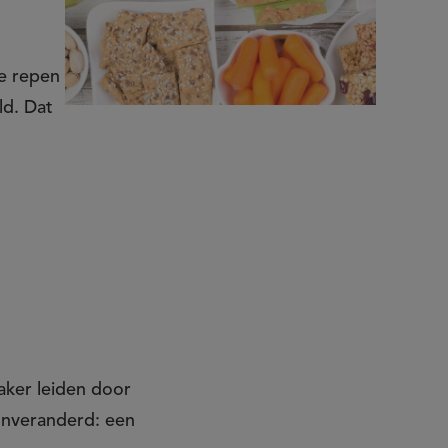
ke repen
ld. Dat
aker leiden door
 onveranderd: een