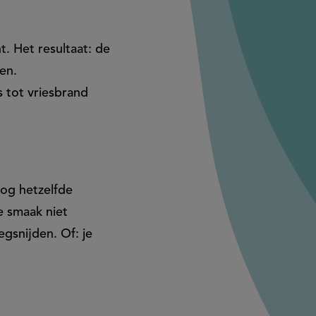
. Het resultaat: de
len.
 tot vriesbrand
nog hetzelfde
e smaak niet
gsnijden. Of: je