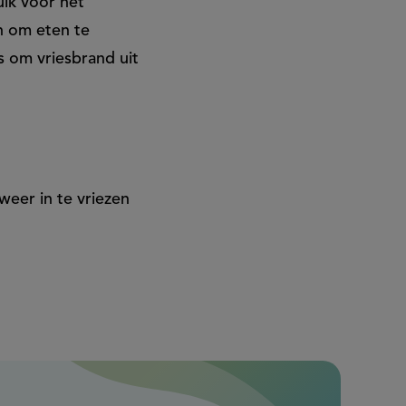
ik voor het
en om eten te
s om vriesbrand uit
eer in te vriezen