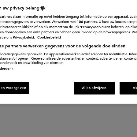
n uw privacy belangrijk
rand en hoe
partners slaan informatie op en/of hebben toegang tot informatie op een apparaat, zoals
persoonsgegevens te verwerken. We werken met
106
partners. U kunt uw keuzes accept
 hieronder te klikken of op elk moment via de link ‘Privacyvoorkeuren beheren’ op elk
 het?
en doorgegeven aan onze partners en hebben geen invloed op de browsegegevens. Ra
tie ons Privacybeleid.
Cookiesbeleid
ze partners verwerken gegevens voor de volgende doeleinden:
locatiegegevens gebruiken. De apparaatkenmerken actief scannen ter identificatie. Info
e geliefde Ben & Jerry's onder de sneeuwvlokken. Deze
laan en/of openen. Gepersonaliseerde advertenties en content, advertentie- en content
onderzoek en ontwikkeling van diensten.
nd. Vooral vlees, brood en groenten moeten het bekope
 (derden)
den weergeven
Alles afwijzen
A