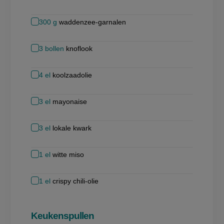
300
g
waddenzee-garnalen
3
bollen
knoflook
4
el
koolzaadolie
3
el
mayonaise
3
el
lokale kwark
1
el
witte miso
1
el
crispy chili-olie
Keukenspullen