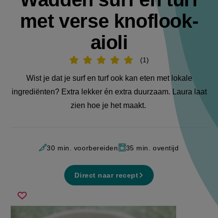
met verse knoflook-
aioli
1
Beoordeel
recept
'Wadden
Wist je dat je surf en turf ook kan eten met lokale
surf
en
ingrediënten? Extra lekker én extra duurzaam. Laura laat
turf
met
zien hoe je het maakt.
verse
knoflook-
aioli'
30 min. voorbereiden
35 min. oventijd
Direct naar recept
wadden
Sla
surf
recept
en