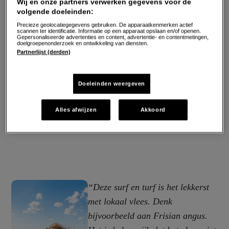
Wij en onze partners verwerken gegevens voor de
volgende doeleinden:
Precieze geolocatiegegevens gebruiken. De apparaatkenmerken actief
scannen ter identificatie. Informatie op een apparaat opslaan en/of openen.
Gepersonaliseerde advertenties en content, advertentie- en contentmetingen,
doelgroepenonderzoek en ontwikkeling van diensten.
Partnerlijst (derden)
Doeleinden weergeven
Alles afwijzen
Akkoord
“Deze surf en turf is het lekkerst
met lokaal vlees. Denk
bijvoorbeeld aan Frisian angus.