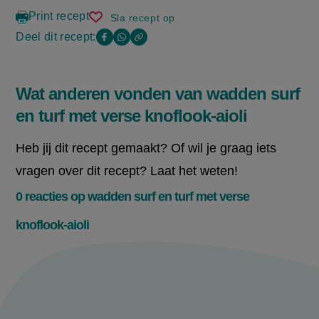
Print recept
Sla recept op
wadden
surf
Deel dit recept:
Copy
Deel
Deel
en
the
turf
deze
deze
link
met
of
pagina
pagina
verse
Wat anderen vonden van wadden surf
this
knoflook-
op
op
page
en turf met verse knoflook-aioli
aioli
Facebook
WhatsApp
(opent
(opent
Heb jij dit recept gemaakt? Of wil je graag iets
in
in
vragen over dit recept? Laat het weten!
nieuw
nieuw
0 reacties op wadden surf en turf met verse
venster,
venster,
knoflook-aioli
externe
externe
link)
link)
Meld je aan en