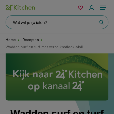
Overslaan
Mijn
Accountme
Menu
bewaarde
en
recepten
naar
Wat
Zoeke
wil
de
je
zoeken?
inhoud
Home
Recepten
gaan
Wadden surf en turf met verse knoflook-aioli
Disney+
Wadden surf en turf