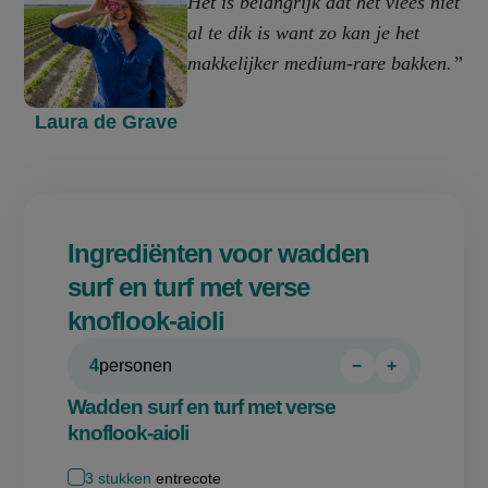
Het is belangrijk dat het vlees niet
al te dik is want zo kan je het
makkelijker medium-rare bakken.”
Laura de Grave
Ingrediënten voor wadden
surf en turf met verse
knoflook-aioli
4
personen
−
+
Persoon
Persoon
verwijderen
toevoegen
Wadden surf en turf met verse
knoflook-aioli
3
stukken
entrecote