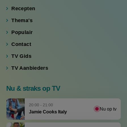
link)
link)
link)
link)
Recepten
Thema's
Populair
Contact
TV Gids
TV Aanbieders
Nu & straks op TV
20:00 - 21:00
Nu op tv
Jamie Cooks Italy