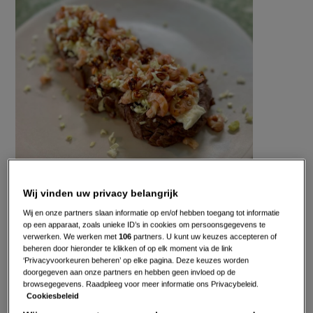
op
turf
met
verse
knoflook-
aioli
Wij vinden uw privacy belangrijk
Gepubliceerd op:
02-10-24
Wij en onze partners slaan informatie op en/of hebben toegang tot informatie
op een apparaat, zoals unieke ID’s in cookies om persoonsgegevens te
Bewerkt op:
03-10-2024
verwerken. We werken met
106
partners. U kunt uw keuzes accepteren of
beheren door hieronder te klikken of op elk moment via de link
‘Privacyvoorkeuren beheren’ op elke pagina. Deze keuzes worden
doorgegeven aan onze partners en hebben geen invloed op de
browsegegevens. Raadpleeg voor meer informatie ons Privacybeleid.
Cookiesbeleid