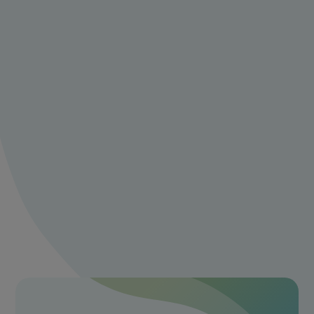
praat mee over
wadden surf en
turf met verse
knoflook-aioli
Deel je ervaring of tips met ons en praat
mee met andere 24kitchen fans.
Maak een account aan
Log in