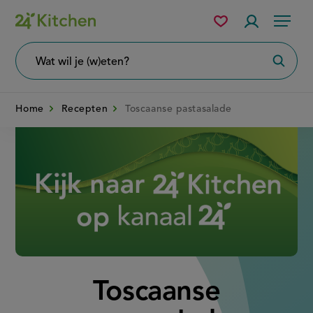
Overslaan
Mijn
Accountme
Menu
bewaarde
en
recepten
naar
Wat
Zoeke
wil
de
je
zoeken?
inhoud
Home
Recepten
Toscaanse pastasalade
gaan
Disney+
Toscaanse