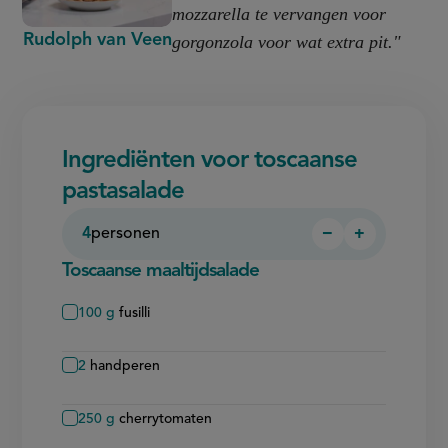
mozzarella te vervangen voor
Rudolph van Veen
gorgonzola voor wat extra pit."
Ingrediënten voor toscaanse
pastasalade
4
personen
−
+
Persoon
Persoon
verwijderen
toevoegen
Toscaanse maaltijdsalade
100
g
fusilli
2
handperen
250
g
cherrytomaten