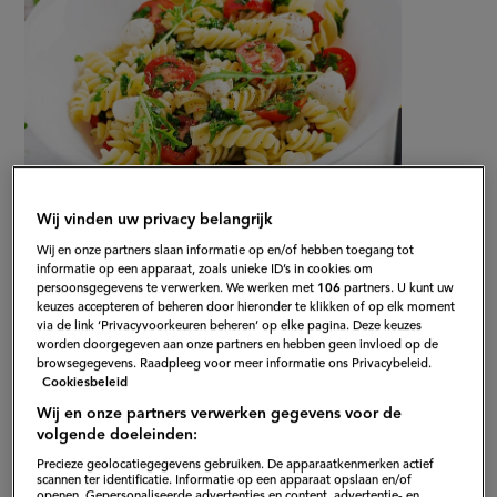
Wij vinden uw privacy belangrijk
Gepubliceerd op:
27-02-13
Wij en onze partners slaan informatie op en/of hebben toegang tot
informatie op een apparaat, zoals unieke ID’s in cookies om
Bewerkt op:
01-07-2025
persoonsgegevens te verwerken. We werken met
106
partners. U kunt uw
keuzes accepteren of beheren door hieronder te klikken of op elk moment
via de link ‘Privacyvoorkeuren beheren’ op elke pagina. Deze keuzes
worden doorgegeven aan onze partners en hebben geen invloed op de
browsegegevens. Raadpleeg voor meer informatie ons Privacybeleid.
Cookiesbeleid
Wij en onze partners verwerken gegevens voor de
volgende doeleinden:
Precieze geolocatiegegevens gebruiken. De apparaatkenmerken actief
scannen ter identificatie. Informatie op een apparaat opslaan en/of
openen. Gepersonaliseerde advertenties en content, advertentie- en