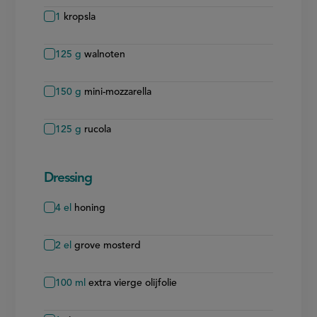
1
kropsla
125
g
walnoten
150
g
mini-mozzarella
125
g
rucola
Dressing
4
el
honing
2
el
grove mosterd
100
ml
extra vierge olijfolie