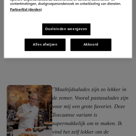
contentmetingen, doelgroepenonderzoek en ontwikkeling van diensten.
Partnerlijst (derden)
Doeleinden weergeven
Alles afwijzen
Akkoord
"Maaltijdsalades zijn zo lekker in
de zomer. Vooral pastasalades zijn
voor mij een grote favoriet. Deze
Toscaanse variant is
supermakkelijk om te maken. Ik
vind het zelf lekker om de