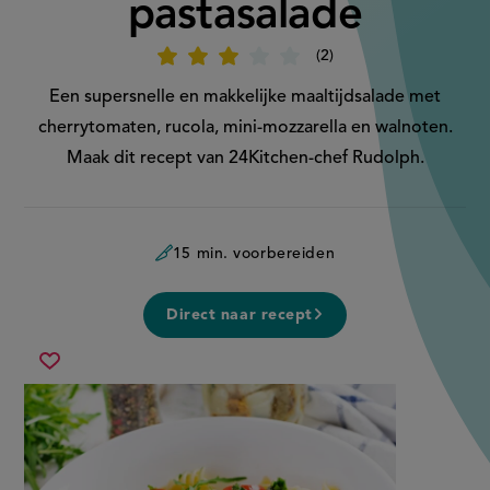
pastasalade
2
Beoordeel
recept
'Toscaanse
Een supersnelle en makkelijke maaltijdsalade met
pastasalade'
cherrytomaten, rucola, mini-mozzarella en walnoten.
Maak dit recept van 24Kitchen-chef Rudolph.
15 min. voorbereiden
Direct naar recept
toscaanse
Sla
pastasalade
recept
op