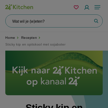
Overslaan
Mijn
Accountme
Menu
bewaarde
en
recepten
naar
Wat
Zoeke
wil
de
je
zoeken?
inhoud
Home
Recepten
gaan
Sticky kip en spitskool met sojaboter
Disney+
Sticky kip en