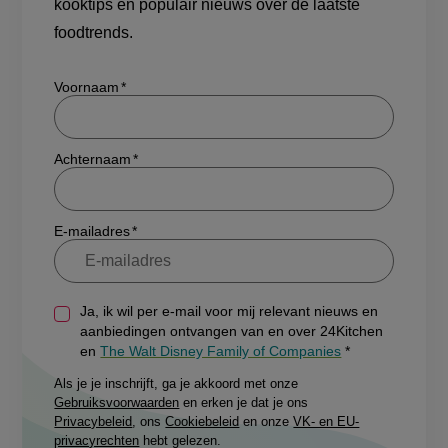
kooktips en populair nieuws over de laatste
foodtrends.
Show/hide
Voornaam
Achternaam
E-mailadres
Ja, ik wil per e-mail voor mij relevant nieuws en
aanbiedingen ontvangen van en over 24Kitchen
en
The Walt Disney Family of Companies
Als je je inschrijft, ga je akkoord met onze
Gebruiksvoorwaarden
en erken je dat je ons
Privacybeleid
, ons
Cookiebeleid
en onze
VK- en EU-
privacyrechten
hebt gelezen.