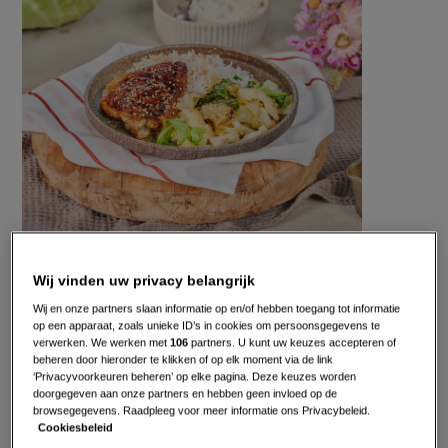
met
sojaboter
Gepubliceerd op:
19-09-22
Wij vinden uw privacy belangrijk
Bewerkt op:
03-01-2025
Wij en onze partners slaan informatie op en/of hebben toegang tot informatie
op een apparaat, zoals unieke ID’s in cookies om persoonsgegevens te
verwerken. We werken met
106
partners. U kunt uw keuzes accepteren of
beheren door hieronder te klikken of op elk moment via de link
‘Privacyvoorkeuren beheren’ op elke pagina. Deze keuzes worden
doorgegeven aan onze partners en hebben geen invloed op de
browsegegevens. Raadpleeg voor meer informatie ons Privacybeleid.
Cookiesbeleid