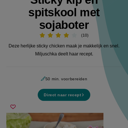
spitskool met
sojaboter
10
Beoordeel
recept
'Sticky
Deze herlijke sticky chicken maak je makkelijk en snel.
kip
en
Miljuschka deelt haar recept.
spitskool
met
sojaboter
'
50 min. voorbereiden
Direct naar recept
sticky
Sla
kip
recept
en
op
spitskool