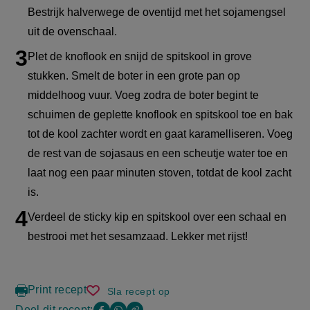
Bestrijk halverwege de oventijd met het sojamengsel
uit de ovenschaal.
Plet de knoflook en snijd de spitskool in grove
stukken. Smelt de boter in een grote pan op
middelhoog vuur. Voeg zodra de boter begint te
schuimen de geplette knoflook en spitskool toe en bak
tot de kool zachter wordt en gaat karamelliseren. Voeg
de rest van de sojasaus en een scheutje water toe en
laat nog een paar minuten stoven, totdat de kool zacht
is.
Verdeel de sticky kip en spitskool over een schaal en
bestrooi met het sesamzaad. Lekker met rijst!
Print recept
Sla recept op
sticky
kip
Deel dit recept: