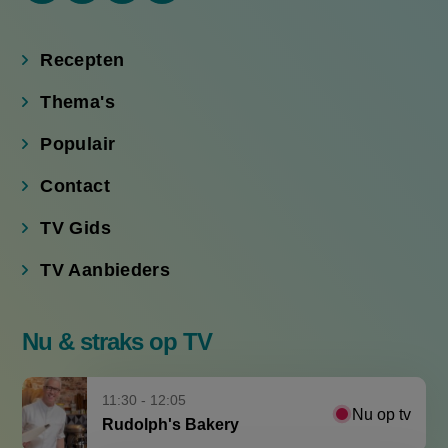
(externe
(externe
(externe
(externe
link)
link)
link)
link)
Recepten
Thema's
Populair
Contact
TV Gids
TV Aanbieders
Nu & straks op TV
11:30 - 12:05
Nu op tv
Rudolph's Bakery