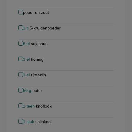
peper en zout
1
tl
5-kruidenpoeder
6
el
sojasaus
3
el
honing
1
el
rijstazijn
50
g
boter
1
teen
knoflook
1
stuk
spitskool