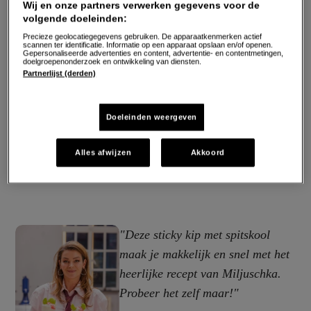
Wij en onze partners verwerken gegevens voor de
volgende doeleinden:
Precieze geolocatiegegevens gebruiken. De apparaatkenmerken actief
scannen ter identificatie. Informatie op een apparaat opslaan en/of openen.
Gepersonaliseerde advertenties en content, advertentie- en contentmetingen,
doelgroepenonderzoek en ontwikkeling van diensten.
Partnerlijst (derden)
Doeleinden weergeven
Alles afwijzen
Akkoord
"Deze
sticky
kip met spitskool
maak je makkelijk en snel met het
heerlijke recept van Miljuschka.
Probeer het zelf maar!"