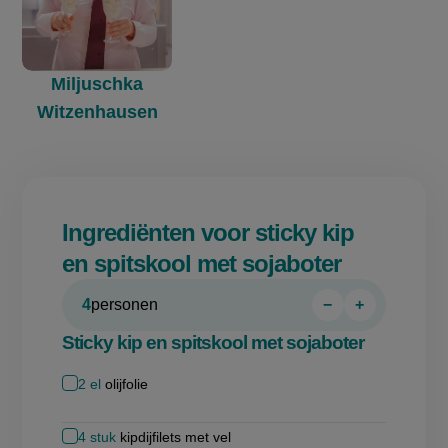
Miljuschka
Witzenhausen
Ingrediënten voor sticky kip
en spitskool met sojaboter
4
personen
−
+
Persoon
Persoon
verwijderen
toevoegen
Sticky kip en spitskool met sojaboter
2
el
olijfolie
4
stuk
kipdijfilets met vel