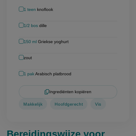
1
teen
knoflook
1/2
bos
dille
150
ml
Griekse yoghurt
zout
1
pak
Arabisch platbrood
Ingrediënten kopiëren
Makkelijk
Hoofdgerecht
Vis
Bereidingswijze voor