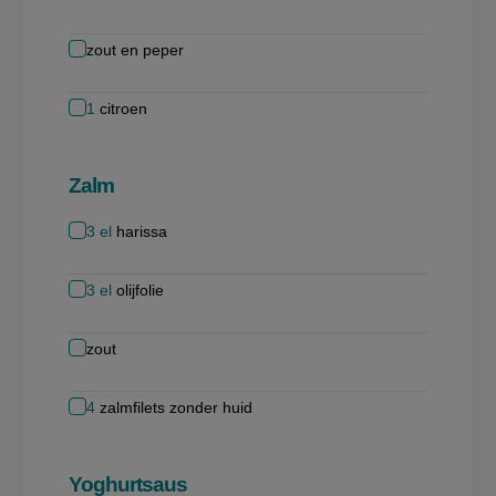
zout en peper
1
citroen
Zalm
3
el
harissa
3
el
olijfolie
zout
4
zalmfilets zonder huid
Yoghurtsaus