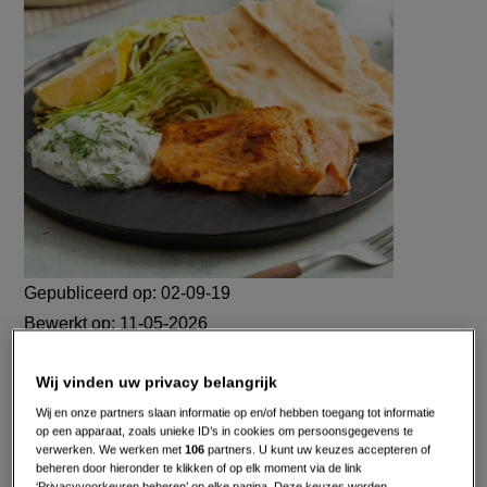
yoghurtsaus
en
platbrood
Gepubliceerd op:
02-09-19
Bewerkt op:
11-05-2026
Wij vinden uw privacy belangrijk
Wij en onze partners slaan informatie op en/of hebben toegang tot informatie
op een apparaat, zoals unieke ID’s in cookies om persoonsgegevens te
verwerken. We werken met
106
partners. U kunt uw keuzes accepteren of
beheren door hieronder te klikken of op elk moment via de link
‘Privacyvoorkeuren beheren’ op elke pagina. Deze keuzes worden