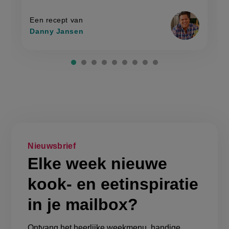
met
op
gebakken
gebakken
rijst'
rijst
Een recept van
Danny Jansen
Nieuwsbrief
Elke week nieuwe
kook- en eetinspiratie
in je mailbox?
Ontvang het heerlijke weekmenu, handige