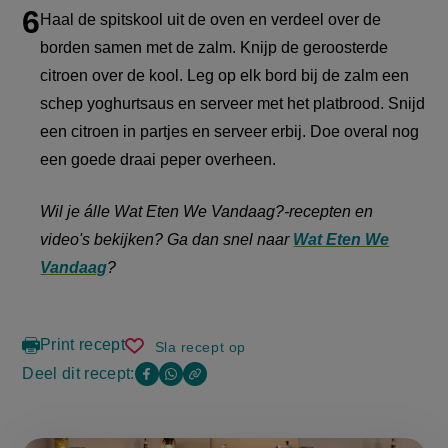
Haal de spitskool uit de oven en verdeel over de
borden samen met de zalm. Knijp de geroosterde
citroen over de kool. Leg op elk bord bij de zalm een
schep yoghurtsaus en serveer met het platbrood. Snijd
een citroen in partjes en serveer erbij. Doe overal nog
een goede draai peper overheen.
Wil je álle Wat Eten We Vandaag?-recepten en
video's bekijken? Ga dan snel naar
Wat Eten We
Vandaag
?
Print recept
Sla recept op
harissa-
zalm
Deel dit recept:
Copy
Deel
Deel
met
the
kool,
deze
deze
link
yoghurtsaus
of
pagina
pagina
en