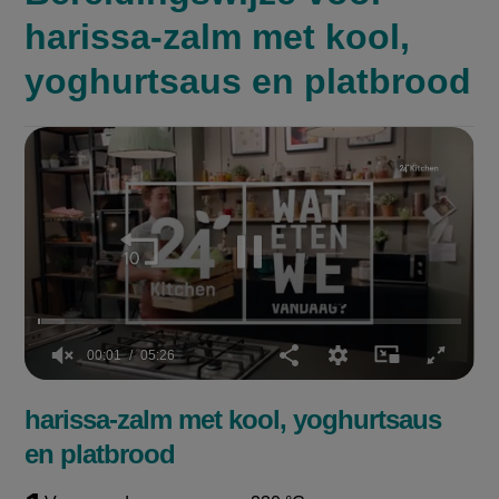
harissa-zalm met kool,
yoghurtsaus en platbrood
00:01
05:26
0
seconds
harissa-zalm met kool, yoghurtsaus
of
5
en platbrood
minutes,
26
seconds