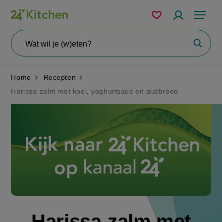
Overslaan
Mijn
Accountme
Menu
bewaarde
en
recepten
naar
Wat
Zoeke
wil
de
je
zoeken?
inhoud
Home
Recepten
gaan
Harissa-zalm met kool, yoghurtsaus en platbrood
Disney+
Harissa-zalm met