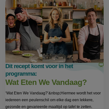
this
platbrood
op
op
page
Facebook
WhatsApp
(opent
(opent
in
in
nieuw
nieuw
venster,
venster,
externe
externe
link)
link)
Dit recept komt voor in het
programma:
Wat Eten We Vandaag?
‘Wat Eten We Vandaag?’&nbsp;Hiermee wordt het voor
iedereen een peulenschil om elke dag een lekkere,
gezonde en gevarieerde maaltijd op tafel te zetten.