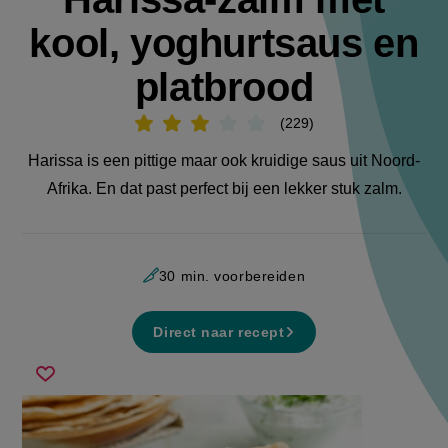
kool, yoghurtsaus en
platbrood
229
Beoordeel
recept
'Harissa-
Harissa is een pittige maar ook kruidige saus uit Noord-
zalm
met
Afrika. En dat past perfect bij een lekker stuk zalm.
kool,
yoghurtsaus
en
platbrood'
30 min. voorbereiden
Direct naar recept
harissa-
Sla
zalm
recept
met
op
kool,