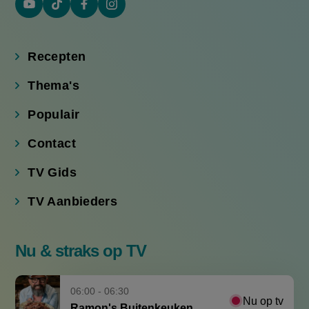
YouTube
Tiktok
Facebook
Instagram
(externe
(externe
(externe
(externe
link)
link)
link)
link)
Recepten
Thema's
Populair
Contact
TV Gids
TV Aanbieders
Nu & straks op TV
06:00 - 06:30
Nu op tv
Ramon's Buitenkeuken