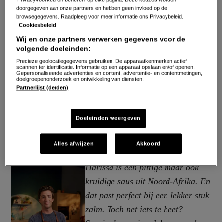
doorgegeven aan onze partners en hebben geen invloed op de
browsegegevens. Raadpleeg voor meer informatie ons Privacybeleid.
Cookiesbeleid
Wij en onze partners verwerken gegevens voor de
volgende doeleinden:
Precieze geolocatiegegevens gebruiken. De apparaatkenmerken actief
scannen ter identificatie. Informatie op een apparaat opslaan en/of openen.
Gepersonaliseerde advertenties en content, advertentie- en contentmetingen,
doelgroepenonderzoek en ontwikkeling van diensten.
Partnerlijst (derden)
Doeleinden weergeven
Alles afwijzen
Akkoord
Harissa is een pittige maar ook
kruidige saus uit Noord-Afrika. En
dat past perfect bij een lekker stuk
zalm. Toch net iets te heet?