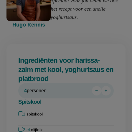
Speciaal voor jou delen we ook
het recept voor een snelle
yoghurtsaus.
Hugo Kennis
Ingrediënten voor harissa-
zalm met kool, yoghurtsaus en
platbrood
4
personen
−
+
Persoon
Persoon
verwijderen
toevoegen
Spitskool
1
spitskool
2
el
olijfolie