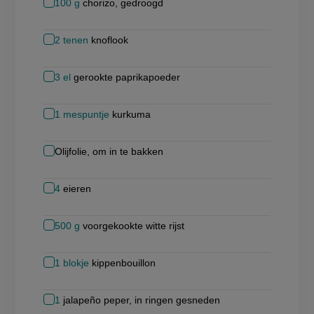
100
g
chorizo, gedroogd
2
tenen
knoflook
3
el
gerookte paprikapoeder
1
mespuntje
kurkuma
Olijfolie, om in te bakken
4
eieren
500
g
voorgekookte witte rijst
1
blokje
kippenbouillon
1
jalapeño peper, in ringen gesneden