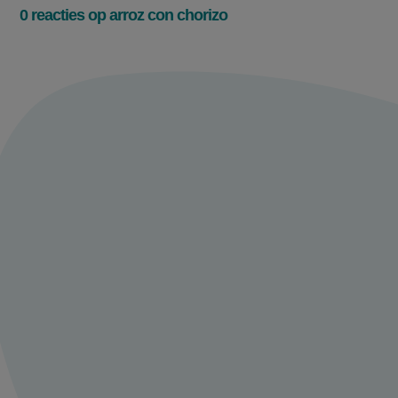
0 reacties op arroz con chorizo
Meld je aan en
praat mee over
arroz con chorizo
Deel je ervaring of tips met ons en praat
mee met andere 24kitchen fans.
Maak een account aan
Log in