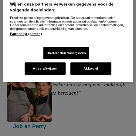
Wij en onze partners verwerken gegevens voor de
volgende doeleinden:
Precieze geolocatiegegevens gebruiken. De apparaatkenmerken actief
scannen ter identificatie. Informatie op een apparaat opslaan en/of openen.
Gepersonaliseerde advertenties en content, advertentie- en contentmetingen,
doelgroepenonderzoek en ontwikkeling van diensten.
Partnerlijst (derden)
Doeleinden weergeven
"Dit gerecht móét je echt een keer
Alles afwijzen
Akkoord
proeven. Het is onweerstaanbaar
lekker en ook nog eens makkelijk
te bereiden!"
Job en Perry