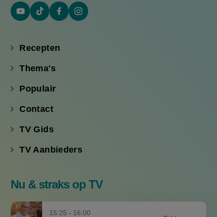
YouTube
Tiktok
Facebook
Instagram
(externe
(externe
(externe
(externe
link)
link)
link)
link)
Recepten
Thema's
Populair
Contact
TV Gids
TV Aanbieders
Nu & straks op TV
15:25 - 16:00