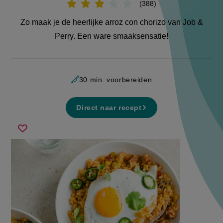
388
Beoordeel
recept
'Arroz
Zo maak je de heerlijke arroz con chorizo van Job &
con
chorizo'
Perry. Een ware smaaksensatie!
30 min. voorbereiden
Direct naar recept
arroz
Sla
con
recept
chorizo
op