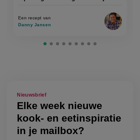
recept
mangowok
met
met
op
gebakken
gebakken
rijst'
rijst
Een recept van
Danny Jansen
Nieuwsbrief
Elke week nieuwe
kook- en eetinspiratie
in je mailbox?