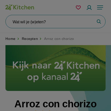
Overslaan
Mijn
Accountme
Menu
bewaarde
en
recepten
naar
Wat
Zoeke
wil
de
je
zoeken?
inhoud
Home
Recepten
Arroz con chorizo
gaan
Disney+
Arroz con chorizo