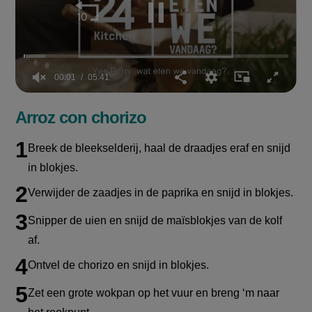
00:02
05:41
0
of
Arroz con chorizo
5
minutes,
41
Breek de bleekselderij, haal de draadjes eraf en snijd
seconds
in blokjes.
Verwijder de zaadjes in de paprika en snijd in blokjes.
Snipper de uien en snijd de maïsblokjes van de kolf
af.
Ontvel de chorizo en snijd in blokjes.
Zet een grote wokpan op het vuur en breng ‘m naar