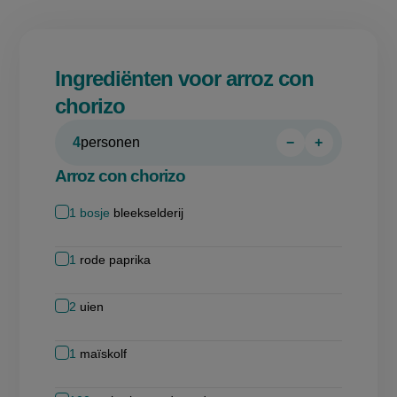
Ingrediënten voor arroz con
chorizo
4
personen
−
+
Persoon
Persoon
verwijderen
toevoegen
Arroz con chorizo
1
bosje
bleekselderij
1
rode paprika
2
uien
1
maïskolf