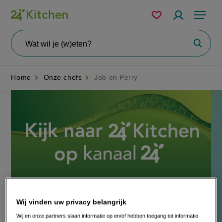
Overslaan
Mijn
Accountme
Menu
bewaarde
en
recepten
naar
Wat
Zoeke
wil
de
je
zoeken?
inhoud
Home
Onze chefs
Job en Perry
gaan
Disney+
Wij vinden uw privacy belangrijk
Chef
Wij en onze partners slaan informatie op en/of hebben toegang tot informatie