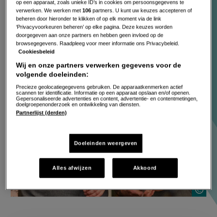
Job en Perry
op een apparaat, zoals unieke ID’s in cookies om persoonsgegevens te
verwerken. We werken met
106
partners. U kunt uw keuzes accepteren of
beheren door hieronder te klikken of op elk moment via de link
‘Privacyvoorkeuren beheren’ op elke pagina. Deze keuzes worden
doorgegeven aan onze partners en hebben geen invloed op de
browsegegevens. Raadpleeg voor meer informatie ons Privacybeleid.
Cookiesbeleid
Wij en onze partners verwerken gegevens voor de
volgende doeleinden:
Precieze geolocatiegegevens gebruiken. De apparaatkenmerken actief
scannen ter identificatie. Informatie op een apparaat opslaan en/of openen.
Gepersonaliseerde advertenties en content, advertentie- en contentmetingen,
doelgroepenonderzoek en ontwikkeling van diensten.
Partnerlijst (derden)
Doeleinden weergeven
Alles afwijzen
Akkoord
S