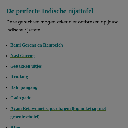
De perfecte Indische rijsttafel
Deze gerechten mogen zeker niet ontbreken op jouw
Indische rijsttafel!
Bami Goreng en Rempejeh
Nasi Goreng
Gebakken uitjes
Rendang
Babi pangang
Gado gado
Ayam Betawi met sajoer bajem (kip in ketjap met
groenteschotel)
Atjar