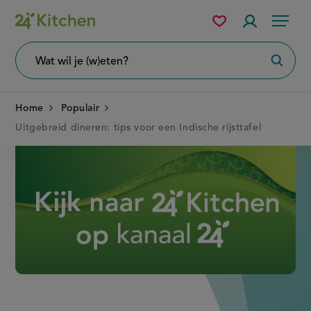
Overslaan
Mijn
Accountme
Menu
bewaarde
en
recepten
naar
Wat
Zoeke
wil
de
je
zoeken?
inhoud
Home
Populair
gaan
Uitgebreid dineren: tips voor een Indische rijsttafel
Disney+