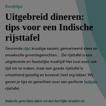
Uitgebreid
Kooktips
Uitgebreid dineren:
dineren:
tips voor een Indische
tips
rijsttafel
voor
een
rijst
Geurende
, kruidige sauzen, gemarineerd vlees en
smaakvolle groentegerechten… De rijsttafel is een
Indische
uitgebreide en feestelijke maaltijd! Het kost even wat
rijsttafel
tijd om te maken, maar een goede rijsttafel is
ontzettend gezellig en bovenal: heel erg lekker. Wij
Indische
geven je tips en gerechten voor een perfecte
rijsttafel.
Indische gerechten zitten vol met heerlijke kruiden en