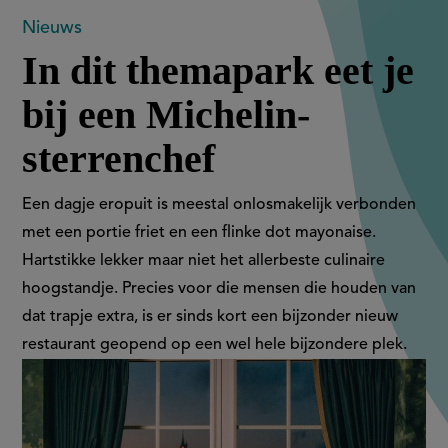
In
Nieuws
In dit themapark eet je
dit
bij een Michelin-
themapark
sterrenchef
eet
je
Een dagje eropuit is meestal onlosmakelijk verbonden
met een portie friet en een flinke dot mayonaise.
bij
Hartstikke lekker maar niet het allerbeste culinaire
een
hoogstandje. Precies voor die mensen die houden van
dat trapje extra, is er sinds kort een bijzonder nieuw
Michelin-
restaurant geopend op een wel hele bijzondere plek.
sterrenchef