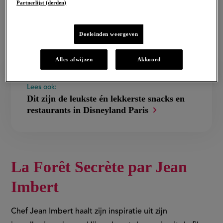
Partnerlijst (derden)
wereldberoemde verhalen op een culinaire manier
doorvertaald naar je bord. Dat is iets wat je wil
Doeleinden weergeven
proeven!
Alles afwijzen
Akkoord
Lees ook:
Dit zijn de leukste én lekkerste snacks en
restaurants in Disneyland Paris
La Forêt Secrète par Jean
Imbert
Chef Jean Imbert haalt zijn inspiratie uit zijn