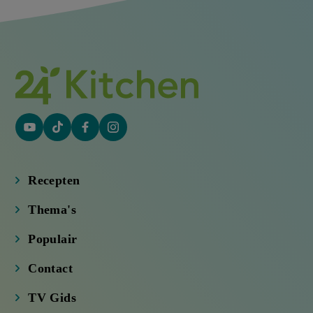
YouTube
Tiktok
Facebook
Instagram
(externe
(externe
(externe
(externe
link)
link)
link)
link)
Recepten
Thema's
Populair
Contact
TV Gids
TV Aanbieders