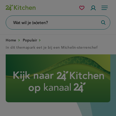
Overslaan
Mijn
Accountme
Menu
bewaarde
en
recepten
naar
Wat
Zoeke
wil
de
je
zoeken?
inhoud
Home
Populair
gaan
In dit themapark eet je bij een Michelin-sterrenchef
Disney+