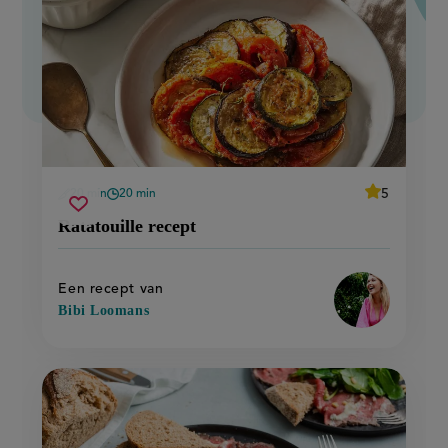
average
5
20 min
20 min
Beoordeel
voorbereidingstijd
wachttijd
ratatouille
Sla
recept
score:
Ratatouille recept
'ratatouille
recept
recept
recept'
op
Een recept van
Bibi Loomans