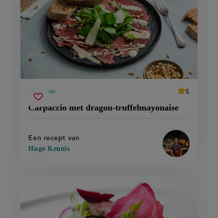
average
5
120 min
Beoordeel
voorbereidingstijd
carpaccio
Sla
recept
score:
Carpaccio met dragon-truffelmayonaise
'carpaccio
met
recept
met
dragon-
dragon-
op
truffelmayonaise
truffelmayon
Een recept van
Hugo Kennis