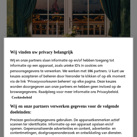
Wij vinden uw privacy belangrijk
Wij en onze partners slaan informatie op en/of hebben toegang tot
informatie op een apparaat, zoals unieke ID’s in cookies om
106
persoonsgegevens te verwerken. We werken met
partners. U kunt uw
keuzes accepteren of beheren door hieronder te klikken of op elk moment
via de link ‘Privacyvoorkeuren beheren’ op elke pagina. Deze keuzes
worden doorgegeven aan onze partners en hebben geen invloed op de
browsegegevens. Raadpleeg voor meer informatie ons Privacybeleid.
Cookiesbeleid
Wij en onze partners verwerken gegevens voor de volgende
Voor de liefhebbers van uitgebreid eten en Disney is er
doeleinden:
supergoed nieuws. In het Disneyland Hotel in
Precieze geolocatiegegevens gebruiken. De apparaatkenmerken actief
Disneyland Paris is sinds kort een restaurant waar je kan
scannen ter identificatie. Informatie op een apparaat opslaan en/of
openen. Gepersonaliseerde advertenties en content, advertentie- en
eten bij Michelin-sterrenchef
Jean Imbert
. Hier worden
contentmetingen, doelgroepenonderzoek en ontwikkeling van diensten.