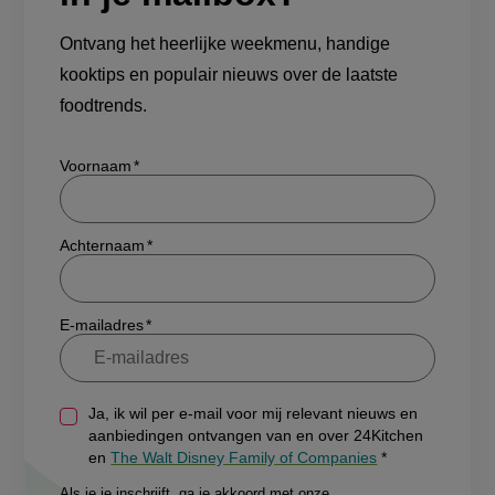
Ontvang het heerlijke weekmenu, handige
kooktips en populair nieuws over de laatste
foodtrends.
Show/hide
Voornaam
Achternaam
E-mailadres
Ja, ik wil per e-mail voor mij relevant nieuws en
aanbiedingen ontvangen van en over 24Kitchen
en
The Walt Disney Family of Companies
Als je je inschrijft, ga je akkoord met onze