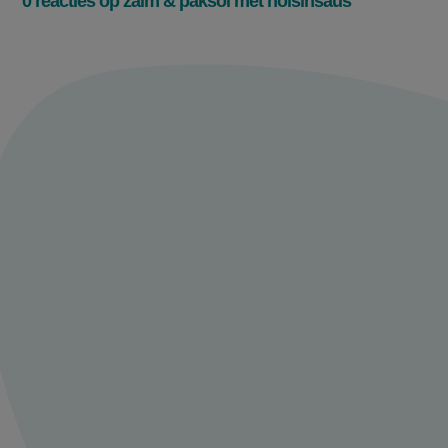
0 reacties op zalm & paksoi met hoisinsaus
Meld je aan en
praat mee over
zalm & paksoi met
hoisinsaus
Deel je ervaring of tips met ons en praat
mee met andere 24kitchen fans.
Maak een account aan
Log in