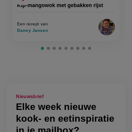
kip-
recept
Sla
score:
Kip-mangowok met gebakken rijst
'kip-
mangowok
recept
mangowok
met
met
op
gebakken
gebakken
rijst'
rijst
Een recept van
Danny Jansen
Nieuwsbrief
Elke week nieuwe
kook- en eetinspiratie
in je mailbox?