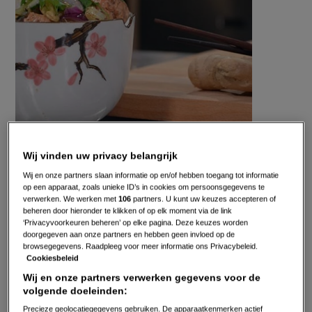
Wij vinden uw privacy belangrijk
Gepubliceerd op:
08-01-16
Bewerkt op:
13-04-2026
Wij en onze partners slaan informatie op en/of hebben toegang tot informatie
op een apparaat, zoals unieke ID’s in cookies om persoonsgegevens te
verwerken. We werken met
106
partners. U kunt uw keuzes accepteren of
beheren door hieronder te klikken of op elk moment via de link
‘Privacyvoorkeuren beheren’ op elke pagina. Deze keuzes worden
doorgegeven aan onze partners en hebben geen invloed op de
browsegegevens. Raadpleeg voor meer informatie ons Privacybeleid.
Cookiesbeleid
Wij en onze partners verwerken gegevens voor de
volgende doeleinden:
Precieze geolocatiegegevens gebruiken. De apparaatkenmerken actief