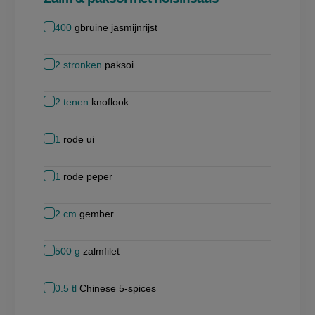
400
gbruine jasmijnrijst
2
stronken
paksoi
2
tenen
knoflook
1
rode ui
1
rode peper
2
cm
gember
500
g
zalmfilet
0.5
tl
Chinese 5-spices