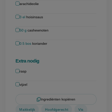
arachideolie
3
el
hoisinsaus
50
g
cashewnoten
0.5
bos
koriander
Extra nodig
rasp
vijzel
Ingrediënten kopiëren
Makkelijk
Hoofdgerecht
Vis