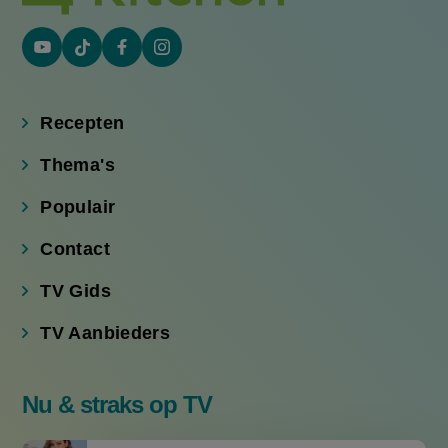
YouTube
Tiktok
Facebook
Instagram
(externe
(externe
(externe
(externe
link)
link)
link)
link)
Recepten
Thema's
Populair
Contact
TV Gids
TV Aanbieders
Nu & straks op TV