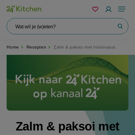
Overslaan
Mijn
Accountme
Menu
bewaarde
en
recepten
naar
Wat
Zoeke
wil
de
je
zoeken?
inhoud
Home
Recepten
Zalm & paksoi met hoisinsaus
gaan
Disney+
Zalm & paksoi met