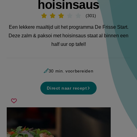
hoisinsaus
301
Beoordeel
recept
'Zalm
Een lekkere maaltijd uit het programma De Frisse Start.
&
paksoi
Deze zalm & paksoi met hoisinsaus staat al binnen een
met
hoisinsaus'
half uur op tafel!
30 min. voorbereiden
Direct naar recept
zalm
Sla
&amp;
recept
paksoi
op
met
hoisinsaus