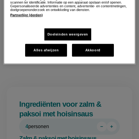
scannen ter identificatie. Informatie op een apparaat opslaan en/of openen.
Gepersonaliseerde advertenties en content, advertentie- en contentmetingen,
doelgroepenonderzoek en ontwikkeling van diensten.
Partnerlijst (derden)
Doeleinden weergeven
Alles afwijzen
Akkoord
Ingrediënten voor zalm &
paksoi met hoisinsaus
4
personen
−
+
Persoon
Persoon
verwijderen
toevoegen
Zalm & paksoi met hoisinsaus