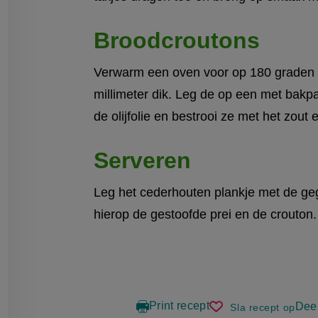
Broodcroutons
Verwarm een oven voor op 180 graden Ce
millimeter dik. Leg de op een met bakp
de olijfolie en bestrooi ze met het zout 
Serveren
Leg het cederhouten plankje met de geg
hierop de gestoofde prei en de crouton
Print recept
Deel
Sla recept op
op