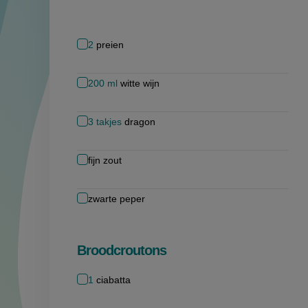
2
preien
200
ml
witte wijn
3
takjes
dragon
fijn zout
zwarte peper
Broodcroutons
1
ciabatta