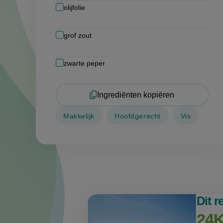
olijfolie
grof zout
zwarte peper
Ingrediënten kopiëren
Makkelijk
Hoofdgerecht
Vis
Dit 
24K