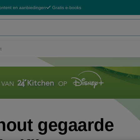
ontent en aanbiedingen
Gratis e-books
t
hout gegaarde