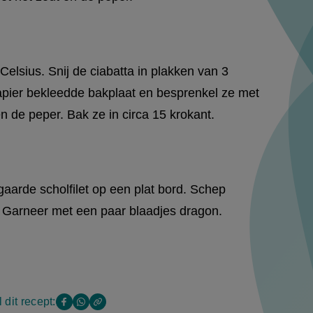
lsius. Snij de ciabatta in plakken van 3
apier bekleedde bakplaat en besprenkel ze met
en de peper. Bak ze in circa 15 krokant.
aarde scholfilet op een plat bord. Schep
. Garneer met een paar blaadjes dragon.
 dit recept:
Copy
Deel
Deel