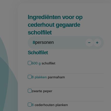
Ingrediënten voor op
cederhout gegaarde
scholfilet
8
personen
−
+
Persoon
Perso
verwijder
toevo
Scholfilet
600
g
scholfilet
8
plakken
parmaham
zwarte peper
8
cederhouten planken