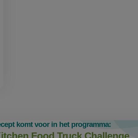
cederhout
gegaarde
scholfilet
recept komt voor in het programma:
itchen Food Truck Challenge