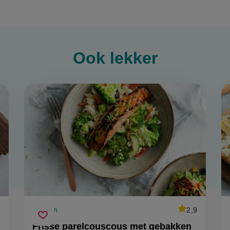
Ook
lekker
ge
1
average
2,9
30 min
oordeel
Beoordeel
voorbereidingstijd
frisse
ept
recept
Sla
score:
Frisse parelcouscous met gebakken
p-
'frisse