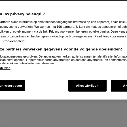
holfilet
n uw privacy belangrijk
17
Beoordeel
artners slaan informatie op en/of hebben toegang tot informatie op een apparaat, zoals uniek
recept
gegevens te verwerken. We werken met
106
partners. U kunt uw keuzes accepteren of beh
'Op
de scholfilet op 24Kitchen Food Truck Challenge.
 klikken of op elk moment via de link ‘Privacyvoorkeuren beheren’ op elke pagina. Deze keu
cederhout
gegaarde
aan onze partners en hebben geen invloed op de browsegegevens. Raadpleeg voor meer in
scholfilet'
d.
Cookiesbeleid
nze partners verwerken gegevens voor de volgende doeleinden:
5 min. voorbereiden
locatiegegevens gebruiken. De apparaatkenmerken actief scannen ter identificatie. Informati
laan en/of openen. Gepersonaliseerde advertenties en content, advertentie- en contentmetin
nderzoek en ontwikkeling van diensten.
 (derden)
rect naar recept
en weergeven
Alles afwijzen
A