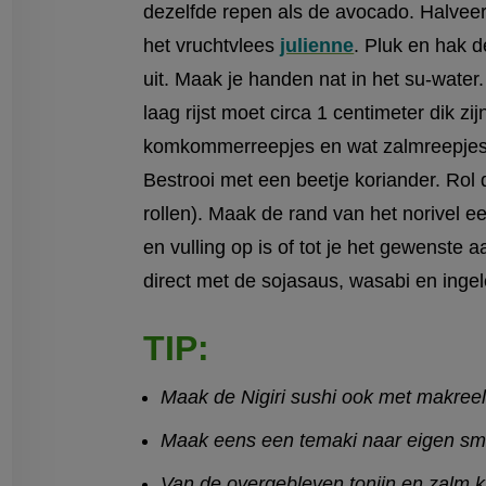
dezelfde repen als de avocado. Halveer
het vruchtvlees
julienne
. Pluk en hak d
uit. Maak je handen nat in het su-water.
laag rijst moet circa 1 centimeter dik zi
komkommerreepjes en wat zalmreepjes. 
Bestrooi met een beetje koriander. Rol d
rollen). Maak de rand van het norivel een
en vulling op is of tot je het gewenste 
direct met de sojasaus, wasabi en ing
TIP:
Maak de Nigiri sushi ook met makreel
Maak eens een temaki naar eigen smaa
Van de overgebleven tonijn en zalm 