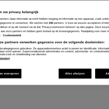
106
sushi
deel
t
 sushi van Danny is een echte aanrader!
n uw privacy belangrijk
i
artners slaan informatie op en/of hebben toegang tot informatie op een apparaat, zoals uniek
gegevens te verwerken. We werken met
106
partners. U kunt uw keuzes accepteren of beh
 klikken of op elk moment via de link ‘Privacyvoorkeuren beheren’ op elke pagina. Deze keu
ereiden
aan onze partners en hebben geen invloed op de browsegegevens. Raadpleeg voor meer in
d.
Cookiesbeleid
nze partners verwerken gegevens voor de volgende doeleinden:
locatiegegevens gebruiken. De apparaatkenmerken actief scannen ter identificatie. Informati
ecept
laan en/of openen. Gepersonaliseerde advertenties en content, advertentie- en contentmetin
nderzoek en ontwikkeling van diensten.
 (derden)
Gepubliceerd op:
en weergeven
Alles afwijzen
A
Bewerkt op:
13-0