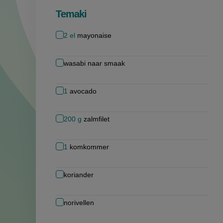
Temaki
2
el
mayonaise
wasabi naar smaak
1
avocado
200
g
zalmfilet
1
komkommer
koriander
norivellen