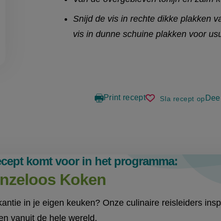
Snijd de vis in rechte dikke plakken v
vis in dunne schuine plakken voor usu
Print recept
Deel
Sla recept op
nigiri
en
temaki
sushi
recept komt voor in het programma:
nzeloos Koken
antie in je eigen keuken? Onze culinaire reisleiders inspi
en vanuit de hele wereld.