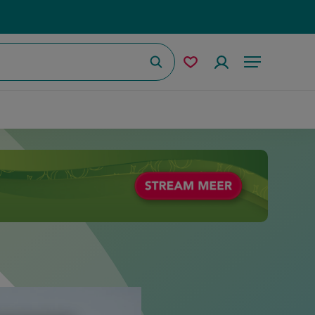
Zoeken
Mijn
Accountmenu
Menu
bewaarde
recepten