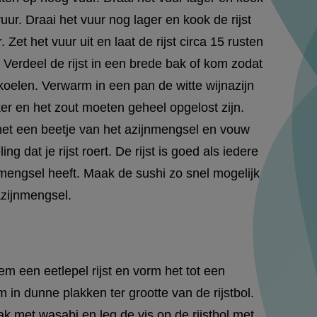
uur. Draai het vuur nog lager en kook de rijst
Zet het vuur uit en laat de rijst circa 15 rusten
Verdeel de rijst in een brede bak of kom zodat
n koelen. Verwarm in een pan de witte wijnazijn
iker en het zout moeten geheel opgelost zijn.
 met een beetje van het azijnmengsel en vouw
ing dat je rijst roert. De rijst is goed als iedere
jnmengsel heeft. Maak de sushi zo snel mogelijk
azijnmengsel.
m een eetlepel rijst en vorm het tot een
lm in dunne plakken ter grootte van de rijstbol.
 met wasabi en leg de vis op de rijstbol met