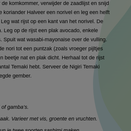
 de komkommer, verwijder de zaadlijst en snijd
e koriander Halveer een norivel en leg een helft
 Leg wat rijst op een kant van het norivel. De
jn. Leg op de rijst een plak avocado, enkele
Spuit wat wasabi-mayonaise over de vulling.
e nori tot een puntzak (zoals vroeger pijltjes
 beetje nat en plak dicht. Herhaal tot de rijst
aantal Temaki hebt. Serveer de Nigiri Temaki
elegde gember.
 of gamba’s.
k. Varieer met vis, groente en vruchten.
kun je twee soorten sashimi maken.