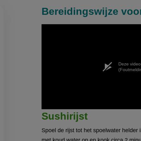
Bereidingswijze voor
on
en
egen
Deze video
(Foutmeldi
Sushirijst
Spoel de rijst tot het spoelwater helder i
met koud water op en kook circa 2 minu