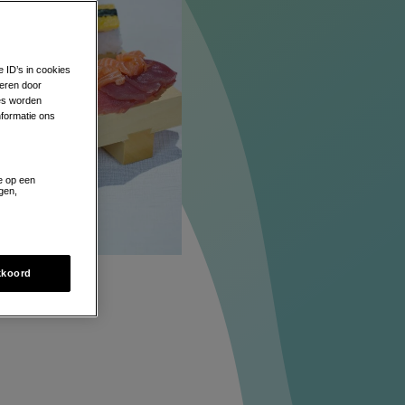
e ID’s in cookies
eren door
zes worden
formatie ons
e op een
gen,
27-02-13
kkoord
4-2026