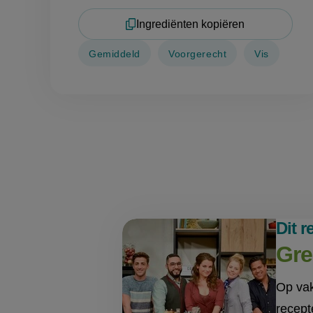
Ingrediënten kopiëren
Gemiddeld
Voorgerecht
Vis
Dit 
Gre
Op vak
recept