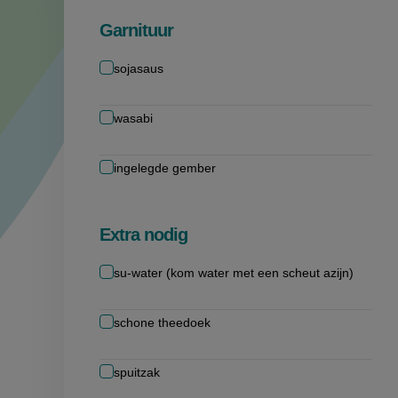
Garnituur
sojasaus
wasabi
ingelegde gember
Extra nodig
su-water (kom water met een scheut azijn)
schone theedoek
spuitzak