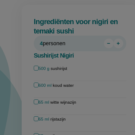
Ingrediënten voor nigiri en
temaki sushi
4
personen
−
+
Persoon
Perso
verwijder
toevo
Sushirijst Nigiri
500
g
sushirijst
600
ml
koud water
65
ml
witte wijnazijn
65
ml
rijstazijn