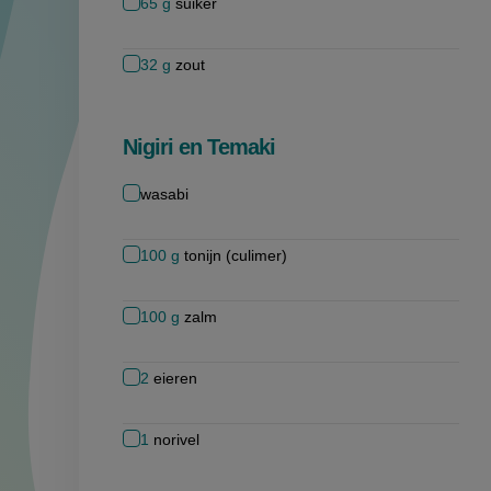
65
g
suiker
32
g
zout
Nigiri en Temaki
wasabi
100
g
tonijn (culimer)
100
g
zalm
2
eieren
1
norivel