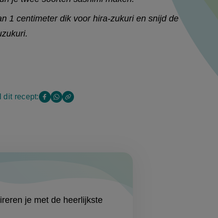
an 1 centimeter dik voor hira-zukuri en snijd de
zukuri.
 dit recept:
Copy
Deel
Deel
the
deze
deze
link
of
pagina
pagina
this
op
op
page
Facebook
WhatsApp
(opent
(opent
in
in
reren je met de heerlijkste
nieuw
nieuw