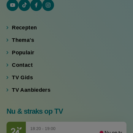
YouTube
Tiktok
Facebook
Instagram
(externe
(externe
(externe
(externe
link)
link)
link)
link)
Recepten
Thema's
Populair
Contact
TV Gids
TV Aanbieders
Nu & straks op TV
18:20 - 19:00
Nu op tv