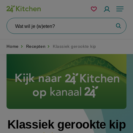
Overslaan
Mijn
Accountme
Menu
bewaarde
en
recepten
naar
Wat
Zoeke
wil
de
je
zoeken?
inhoud
Home
Recepten
Klassiek gerookte kip
gaan
Disney+
Klassiek gerookte kip