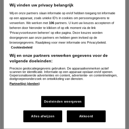
Wij vinden uw privacy belangrijk
Wij en onze partners slaan informatie op en/of hebben toegang tot informatie
op een apparaat, zoals unieke ID’s in cookies om persoonsgegevens te
verwerken. We werken met
106
partners. U kunt uw keuzes accepteren of
beheren door hieronder te klikken of op elk moment via de link
‘Privacyvoorkeuren beheren’ op elke pagina. Deze keuzes worden
2
doorgegeven aan onze partners en hebben geen invloed op de
browsegegevens. Raadpleeg voor meer informatie ons Privacybeleid.
Gepubliceerd op:
06-09-19
Cookiesbeleid
Bewerkt op:
09-12-2022
Wij en onze partners verwerken gegevens voor de
volgende doeleinden:
Precieze geolocatiegegevens gebruiken. De apparaatkenmerken actief
scannen ter identificatie. Informatie op een apparaat opslaan en/of openen.
Gepersonaliseerde advertenties en content, advertentie- en contentmetingen,
doelgroepenonderzoek en ontwikkeling van diensten.
Partnerlijst (derden)
Doeleinden weergeven
Alles afwijzen
Akkoord