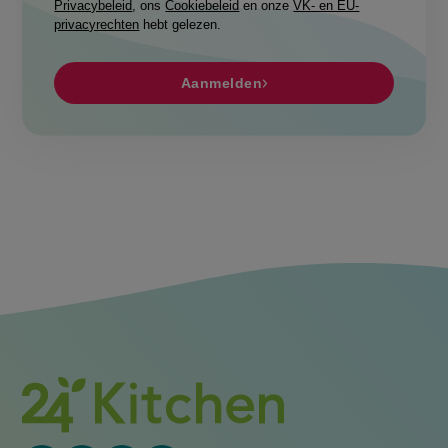
Privacybeleid
, ons
Cookiebeleid
en onze
VK- en EU-
privacyrechten
hebt gelezen.
Aanmelden