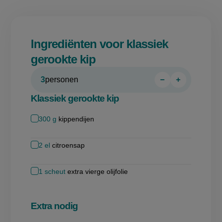
Ingrediënten voor klassiek
gerookte kip
3
personen
−
+
Persoon
Persoon
verwijderen
toevoegen
Klassiek gerookte kip
300
g
kippendijen
2
el
citroensap
1
scheut
extra vierge olijfolie
Extra nodig