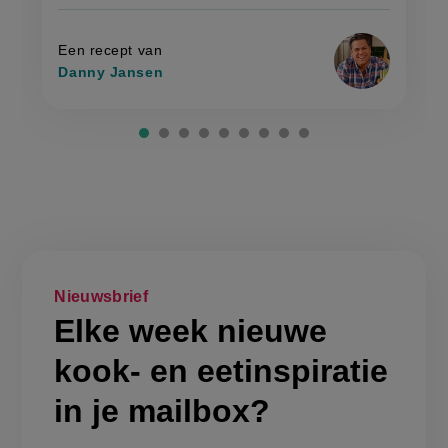
mangowok
met
met
op
gebakken
gebakken
rijst'
rijst
Een recept van
Danny Jansen
Nieuwsbrief
Elke week nieuwe
kook- en eetinspiratie
in je mailbox?