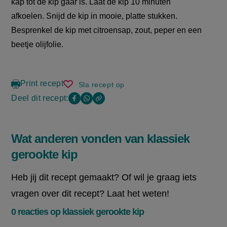
kap tot de kip gaar is. Laat de kip 10 minuten
afkoelen. Snijd de kip in mooie, platte stukken.
Besprenkel de kip met citroensap, zout, peper en een
beetje olijfolie.
Print recept
Sla recept op
klassiek
gerookte
Deel dit recept:
Copy
Deel
Deel
kip
the
deze
deze
link
of
pagina
pagina
Wat anderen vonden van klassiek
this
op
op
page
gerookte kip
Facebook
WhatsApp
(opent
(opent
Heb jij dit recept gemaakt? Of wil je graag iets
in
in
vragen over dit recept? Laat het weten!
nieuw
nieuw
0 reacties op klassiek gerookte kip
venster,
venster,