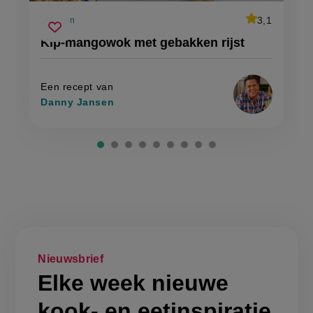
average
3,1
60 min
Beoordeel
voorbereidingstijd
kip-
recept
Sla
score:
Kip-mangowok met gebakken rijst
'kip-
mangowok
recept
mangowok
met
met
op
gebakken
gebakken
rijst'
rijst
Een recept van
Danny Jansen
Nieuwsbrief
Elke week nieuwe
kook- en eetinspiratie