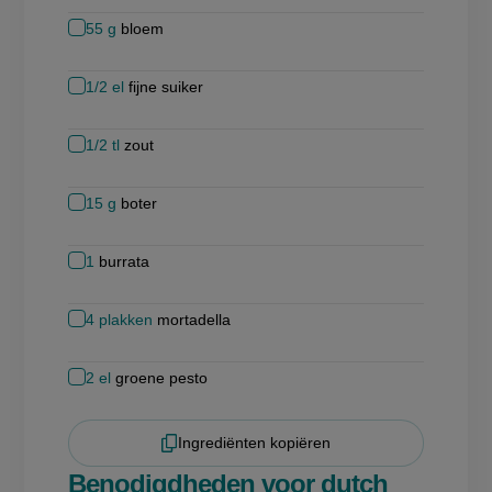
55
g
bloem
1/2
el
fijne suiker
1/2
tl
zout
15
g
boter
1
burrata
4
plakken
mortadella
2
el
groene pesto
Ingrediënten kopiëren
Benodigdheden voor dutch