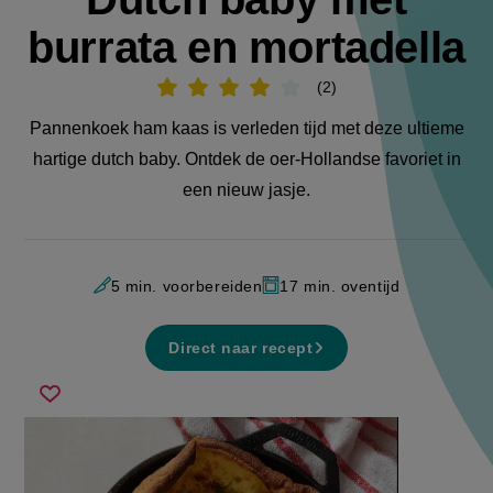
burrata en mortadella
2
Beoordeel
recept
'Dutch
Pannenkoek ham kaas is verleden tijd met deze ultieme
baby
met
hartige dutch baby. Ontdek de oer-Hollandse favoriet in
burrata
en
een nieuw jasje.
mortadella'
5 min. voorbereiden
17 min. oventijd
Direct naar recept
dutch
Sla
baby
recept
met
op
burrata
en