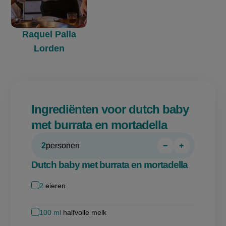
Raquel Palla
Lorden
Ingrediënten voor dutch baby
met burrata en mortadella
2
personen
−
+
Persoon
Persoon
verwijderen
toevoegen
Dutch baby met burrata en mortadella
2
eieren
100
ml
halfvolle melk