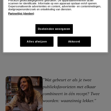
Precieze geolocatiegegevens gebruiken. De apparaatkenmerken actief
scannen ter identificatie. Informatie op een apparaat opslaan en/of openen.
Gepersonaliseerde advertenties en content, advertentie- en contentmetingen,
doelgroepenonderzoek en ontwikkeling van diensten.
Partnerlijst (derden)
Doeleinden weergeven
Alles afwijzen
Akkoord
"Wat gebeurt er als je twee
publieksfavorieten met elkaar
combineert in één recept? Twee
woorden: waanzinnig lekker."