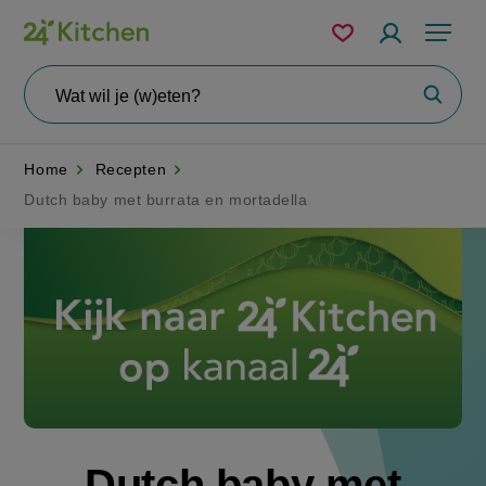
Overslaan
Mijn
Accountme
Menu
bewaarde
en
recepten
naar
Wat
Zoeke
wil
de
je
zoeken?
inhoud
Home
Recepten
gaan
Dutch baby met burrata en mortadella
Disney+
Dutch baby met