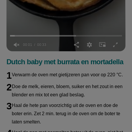
00:02
00:33
0
seconds
Dutch baby met burrata en mortadella
of
33
seconds
Verwarm de oven met gietijzeren pan voor op 220 °C.
Doe de melk, eieren, bloem, suiker en het zout in een
blender en mix tot een glad beslag.
Haal de hete pan voorzichtig uit de oven en doe de
boter erin. Zet 2 min. terug in de oven om de boter te
laten smelten.