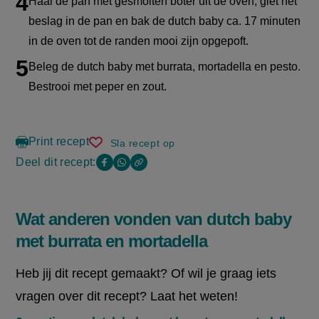
Haal de pan met gesmolten boter uit de oven, giet het
beslag in de pan en bak de dutch baby ca. 17 minuten
in de oven tot de randen mooi zijn opgepoft.
Beleg de dutch baby met burrata, mortadella en pesto.
Bestrooi met peper en zout.
Print recept
Sla recept op
dutch
baby
Deel dit recept:
Copy
Deel
Deel
met
the
burrata
deze
deze
link
en
of
pagina
pagina
mortadella
Wat anderen vonden van dutch baby
this
op
op
page
met burrata en mortadella
Facebook
WhatsApp
(opent
(opent
Heb jij dit recept gemaakt? Of wil je graag iets
in
in
vragen over dit recept? Laat het weten!
nieuw
nieuw