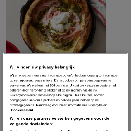
mortadella
Wij vinden uw privacy belangrijk
Gepubliceerd op:
05-05-26
Wij en onze partners slaan informatie op en/of hebben toegang tot informatie
op een apparaat, zoals unieke ID’s in cookies om persoonsgegevens te
Bewerkt op:
05-05-2026
verwerken. We werken met
106
partners. U kunt uw keuzes accepteren of
beheren door hieronder te klikken of op elk moment via de link
‘Privacyvoorkeuren beheren’ op elke pagina. Deze keuzes worden
doorgegeven aan onze partners en hebben geen invloed op de
browsegegevens. Raadpleeg voor meer informatie ons Privacybeleid.
Cookiesbeleid
Wij en onze partners verwerken gegevens voor de
volgende doeleinden: