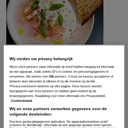
Gepubliceerd op:
30-04-26
Wij vinden uw privacy belangrijk
Bewerkt op:
30-04-2026
Wij en onze partners slaan informatie op en/of hebben toegang tot informatie
op een apparaat, zoals unieke ID’s in cookies om persoonsgegevens te
verwerken. We werken met
106
partners. U kunt uw keuzes accepteren of
beheren door hieronder te klikken of op elk moment via de link
‘Privacyvoorkeuren beheren’ op elke pagina. Deze keuzes worden
doorgegeven aan onze partners en hebben geen invloed op de
browsegegevens. Raadpleeg voor meer informatie ons Privacybeleid.
Cookiesbeleid
Wij en onze partners verwerken gegevens voor de
volgende doeleinden:
Precieze geolocatiegegevens gebruiken. De apparaatkenmerken actief
scannen ter identificatie. Informatie op een apparaat opslaan en/of openen.