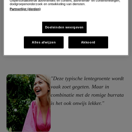
Gepersonaliseerde advertenties en content, advertentie- en contentmetingen,
doelgroepenonderzoek en ontwikkeling van diensten.
Partnerlijst (derden)
Doeleinden weergeven
Alles afwijzen
Akkoord
"Deze typische lentegroente wordt
vaak zoet gegeten. Maar in
combinatie met de romige burrata
is het ook onwijs lekker."