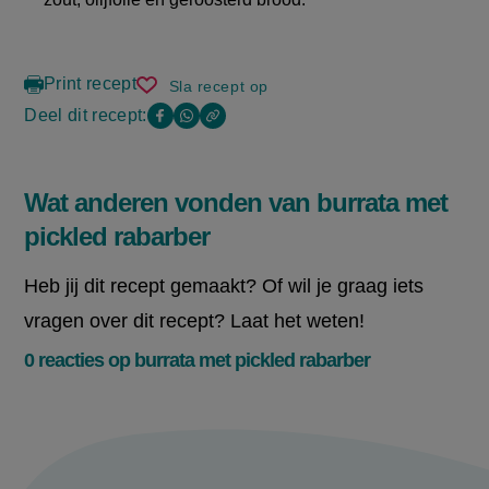
Print recept
Sla recept op
burrata
met
Deel dit recept:
Copy
Deel
Deel
pickled
the
rabarber
deze
deze
link
of
pagina
pagina
Wat anderen vonden van burrata met
this
op
op
page
pickled rabarber
Facebook
WhatsApp
(opent
(opent
Heb jij dit recept gemaakt? Of wil je graag iets
in
in
vragen over dit recept? Laat het weten!
nieuw
nieuw
0 reacties op burrata met pickled rabarber
venster,
venster,
externe
externe
link)
link)