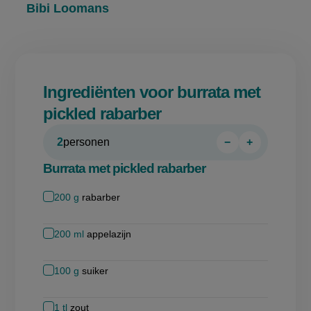
Bibi Loomans
Ingrediënten voor burrata met
pickled rabarber
2
personen
−
+
Persoon
Persoon
verwijderen
toevoegen
Burrata met pickled rabarber
200
g
rabarber
200
ml
appelazijn
100
g
suiker
1
tl
zout