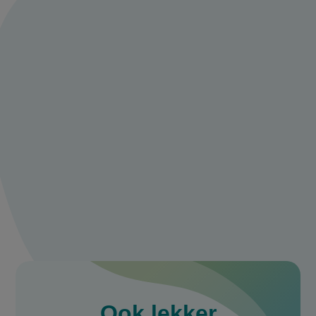
Meld je aan en
praat mee over
burrata met
pickled rabarber
Deel je ervaring of tips met ons en praat
mee met andere 24kitchen fans.
Maak een account aan
Log in
Ook
lekker