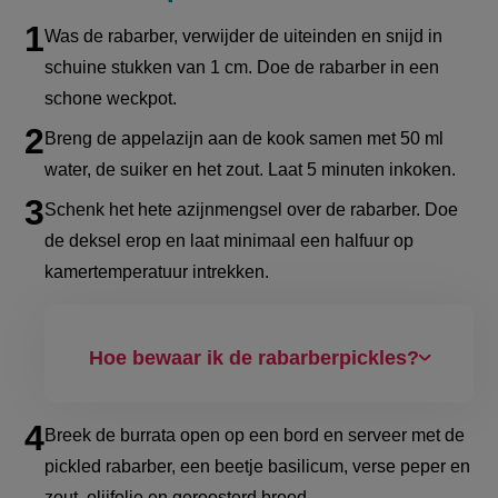
seconds
Was de rabarber, verwijder de uiteinden en snijd in
schuine stukken van 1 cm. Doe de rabarber in een
schone weckpot.
Breng de appelazijn aan de kook samen met 50 ml
water, de suiker en het zout. Laat 5 minuten inkoken.
Schenk het hete azijnmengsel over de rabarber. Doe
de deksel erop en laat minimaal een halfuur op
kamertemperatuur intrekken.
Hoe bewaar ik de rabarberpickles?
Breek de burrata open op een bord en serveer met de
pickled rabarber, een beetje basilicum, verse peper en
zout, olijfolie en geroosterd brood.