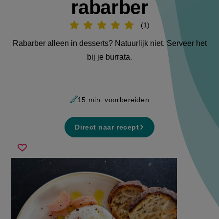
rabarber
1
Beoordeel
recept
'Burrata
Rabarber alleen in desserts? Natuurlijk niet. Serveer het
met
pickled
bij je burrata.
rabarber'
15 min. voorbereiden
Direct naar recept
burrata
Sla
met
recept
pickled
op
rabarber