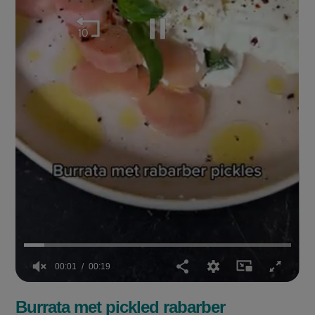
00:02
00:19
0
of
Burrata met pickled rabarber
19