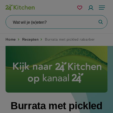
Overslaan
Mijn
Accountme
Menu
bewaarde
en
recepten
naar
Wat
Zoeke
wil
de
je
zoeken?
inhoud
Home
Recepten
Burrata met pickled rabarber
gaan
Disney+
Burrata met pickled