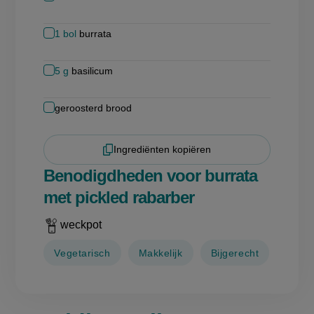
1
bol
burrata
5
g
basilicum
geroosterd brood
Ingrediënten kopiëren
Benodigdheden voor burrata
met pickled rabarber
weckpot
Vegetarisch
Makkelijk
Bijgerecht