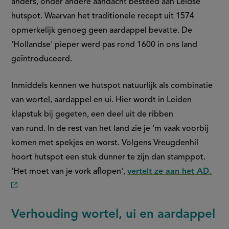
anders, onder andere aandacht besteed aan Leidse
hutspot. Waarvan het traditionele recept uit 1574
opmerkelijk genoeg geen aardappel bevatte. De
'Hollandse' pieper werd pas rond 1600 in ons land
geïntroduceerd.
Inmiddels kennen we hutspot natuurlijk als combinatie
van wortel, aardappel en ui. Hier wordt in Leiden
klapstuk bij gegeten, een deel uit de ribben
van rund. In de rest van het land zie je 'm vaak voorbij
komen met spekjes en worst. Volgens Vreugdenhil
hoort hutspot een stuk dunner te zijn dan stamppot.
'Het moet van je vork aflopen',
vertelt ze aan het AD.
(externe
link)
Verhouding wortel, ui en aardappel