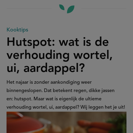
Hutspot:
Kooktips
Hutspot: wat is de
wat
verhouding wortel,
is
ui, aardappel?
de
verhouding
Het najaar is zonder aankondiging weer
binnengeslopen. Dat betekent regen, dikke jassen
wortel,
en: hutspot. Maar wat is eigenlijk de ultieme
verhouding wortel, ui, aardappel? Wij leggen het je uit!
ui,
aardappel?