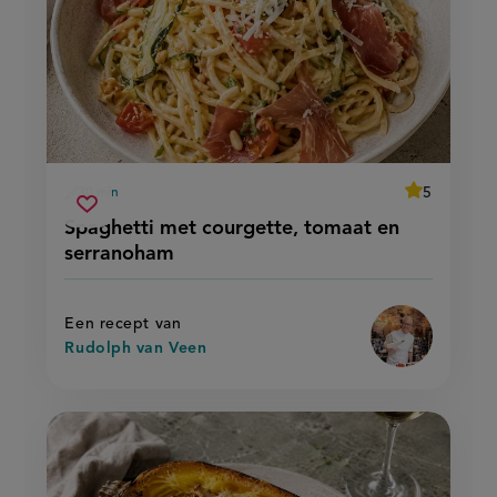
average
5
30 min
Beoordeel
voorbereidingstijd
spaghetti
recept
Sla
score:
Spaghetti met courgette, tomaat en
'spaghetti
met
recept
met
serranoham
courgette,
courgette,
op
tomaat
tomaat
en
en
serranoham'
serranoham
Een recept van
Rudolph van Veen