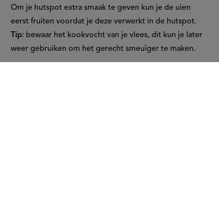
Om je hutspot extra smaak te geven kun je de uien
eerst fruiten voordat je deze verwerkt in de hutspot.
Tip
: bewaar het kookvocht van je vlees, dit kun je later
weer gebruiken om het gerecht smeuïger te maken.
Hoeveel aardappelen gebruik ik
per persoon in stampot?
Reken zo'n 250 tot 300 gram aardappelen per persoon.
Dit is een goede hoeveelheid om een stevige en
vullende portie te maken, zeker in combinatie met
andere ingrediënten zoals groenten en vlees. Bij
hutspot zit het meer richting 250 gram omdat de
wortelen ook een stevige basis vormen.