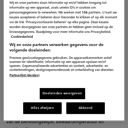
Wij en onze partners slaan informatie op en/of hebben toegang tot
informatie op een apparaat, zoals unieke ID’s in cookies om
persoonsgegevens te verwerken. We werken met
106
partners. U kunt uw
keuzes accepteren of beheren door hieronder te klikken of op elk moment
via de link ‘Privacyvoorkeuren beheren’ op elke pagina. Deze keuzes
worden doorgegeven aan onze partners en hebben geen invloed op de
browsegegevens. Raadpleeg voor meer informatie ons Privacybeleid.
Cookiesbeleid
Wij en onze partners verwerken gegevens voor de
volgende doeleinden:
Precieze geolocatiegegevens gebruiken. De apparaatkenmerken actief
scannen ter identificatie. Informatie op een apparaat opslaan en/of
openen. Gepersonaliseerde advertenties en content, advertentie- en
contentmetingen, doelgroepenonderzoek en ontwikkeling van diensten.
Partnerlijst (derden)
Hoe lang blijven gekookte eieren
Doeleinden weergeven
goed? Dit is de houdbaarheid!
Alles afwijzen
Akkoord
De houdbaarheid van gekookte eieren hangt vooral af
van de bereidingswijze, bewaartemperatuur en