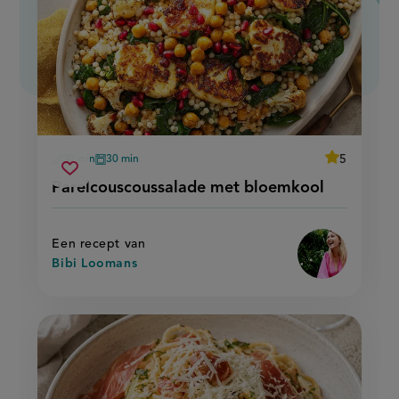
average
5
30 min
30 min
Beoordeel
voorbereidingstijd
oventijd
parelcouscoussalade
recept
Sla
score:
Parelcouscoussalade met bloemkool
'parelcousco
met
recept
met
bloemkool
bloemkool'
op
Een recept van
Bibi Loomans