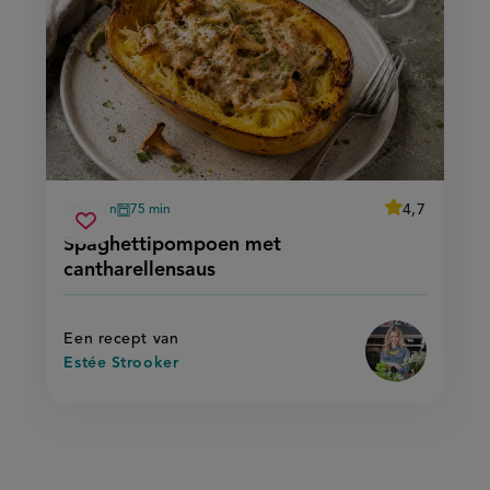
average
4,7
50 min
75 min
Beoordeel
voorbereidingstijd
oventijd
spaghettipompoen
recept
Sla
score:
Spaghettipompoen met
'spaghettipo
met
recept
met
cantharellensaus
cantharellensaus
cantharellensa
op
Een recept van
Estée Strooker