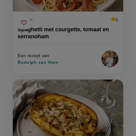
average
5
30 min
Beoordeel
voorbereidingstijd
spaghetti
recept
Sla
score:
Spaghetti met courgette, tomaat en
'spaghetti
met
recept
met
serranoham
courgette,
courgette,
op
tomaat
tomaat
en
en
serranoham'
serranoham
Een recept van
Rudolph van Veen