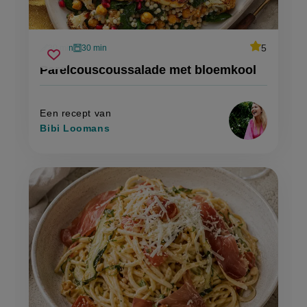
average
5
30 min
30 min
Beoordeel
voorbereidingstijd
oventijd
parelcouscoussalade
recept
Sla
score:
Parelcouscoussalade met bloemkool
'parelcousc
met
recept
met
bloemkool
bloemkool'
op
Een recept van
Bibi Loomans