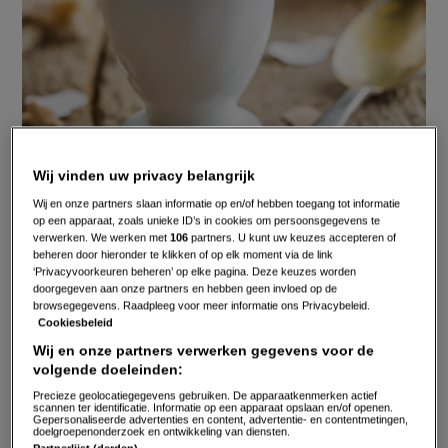
Wij vinden uw privacy belangrijk
Wij en onze partners slaan informatie op en/of hebben toegang tot informatie
op een apparaat, zoals unieke ID’s in cookies om persoonsgegevens te
verwerken. We werken met
106
partners. U kunt uw keuzes accepteren of
Hoe kook je het perfecte ei?
beheren door hieronder te klikken of op elk moment via de link
‘Privacyvoorkeuren beheren’ op elke pagina. Deze keuzes worden
doorgegeven aan onze partners en hebben geen invloed op de
1. Je kunt de eieren in koud water opzetten en zodra het
browsegegevens. Raadpleeg voor meer informatie ons Privacybeleid.
water kookt, de kookwekker aanzetten. Waarom in koud
Cookiesbeleid
water koken? Het voordeel is dat de schaal minder snel
Wij en onze partners verwerken gegevens voor de
volgende doeleinden:
barst door het temperatuurverschil.
Precieze geolocatiegegevens gebruiken. De apparaatkenmerken actief
scannen ter identificatie. Informatie op een apparaat opslaan en/of openen.
Gepersonaliseerde advertenties en content, advertentie- en contentmetingen,
2. Je doet de eieren dan pas in de pan wanneer het
doelgroepenonderzoek en ontwikkeling van diensten.