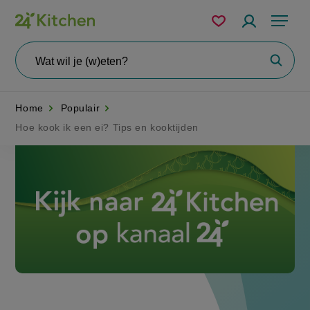
Overslaan
Mijn
Accountme
Menu
bewaarde
en
recepten
naar
Wat
Zoeke
wil
de
je
zoeken?
inhoud
Home
Populair
gaan
Hoe kook ik een ei? Tips en kooktijden
Disney+