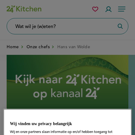
Overslaan
Mijn
Accountme
Menu
bewaarde
en
recepten
naar
Wat
Zoeke
wil
de
je
zoeken?
inhoud
Home
Onze chefs
Hans van Wolde
gaan
Disney+
Wij vinden uw privacy belangrijk
Chef
Wij en onze partners slaan informatie op en/of hebben toegang tot