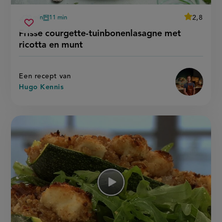
average
2,8
20 min
11 min
Beoordeel
voorbereidingstijd
oventijd
frisse
recept
Sla
score:
Frisse courgette-tuinbonenlasagne met
'frisse
courgette-
recept
courgette-
ricotta en munt
tuinbonenlasagne
tuinbonen
op
met
met
ricotta
ricotta
en
en
munt'
Een recept van
munt
Hugo Kennis