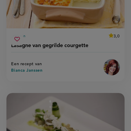
average
3,0
40 min
Beoordeel
voorbereidingstijd
lasagne
recept
Sla
score:
Lasagne van gegrilde courgette
'lasagne
van
recept
van
gegrilde
gegrilde
op
courgette
courgette'
Een recept van
Bianca Janssen