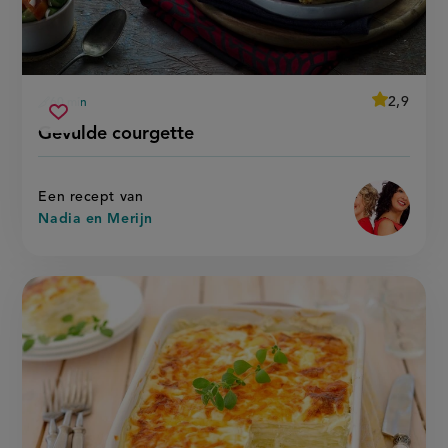
average
2,9
60 min
Beoordeel
voorbereidingstijd
gevulde
recept
Sla
score:
Gevulde courgette
'gevulde
courgette
recept
courgette'
op
Een recept van
Nadia en Merijn