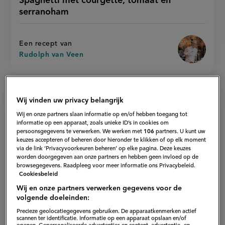
Spaghetti met courgette, tomaat en
'spaghett
met
recept
met
serranoham
courgette,
courgette
op
tomaat
tomaat
en
en
serranoh
serranoham
Een recept van
Rudolph van Veen
Wij vinden uw privacy belangrijk
Wij en onze partners slaan informatie op en/of hebben toegang tot
informatie op een apparaat, zoals unieke ID’s in cookies om
persoonsgegevens te verwerken. We werken met
106
partners. U kunt uw
keuzes accepteren of beheren door hieronder te klikken of op elk moment
via de link ‘Privacyvoorkeuren beheren’ op elke pagina. Deze keuzes
worden doorgegeven aan onze partners en hebben geen invloed op de
browsegegevens. Raadpleeg voor meer informatie ons Privacybeleid.
Cookiesbeleid
Wij en onze partners verwerken gegevens voor de
volgende doeleinden:
Precieze geolocatiegegevens gebruiken. De apparaatkenmerken actief
scannen ter identificatie. Informatie op een apparaat opslaan en/of