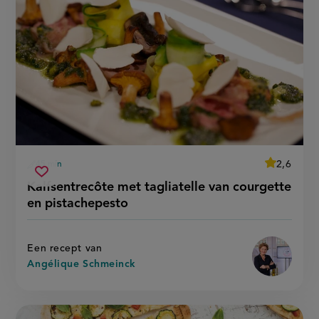
average
2,6
45 min
Beoordeel
voorbereidingstijd
kalfsentrecôte
recept
Sla
score:
Kalfsentrecôte met tagliatelle van courgette
'kalfsentr
met
recept
met
en pistachepesto
tagliatelle
tagliatelle
op
van
van
courgette
courgette
en
en
pistachepe
Een recept van
pistachepesto
Angélique Schmeinck