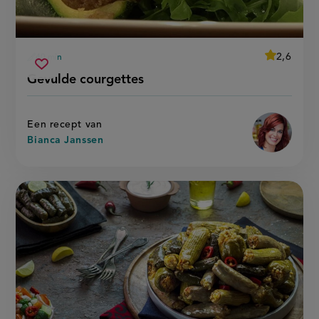
average
2,6
40 min
Beoordeel
voorbereidingstijd
gevulde
recept
Sla
score:
Gevulde courgettes
'gevulde
courgettes
recept
courgettes
op
Een recept van
Bianca Janssen