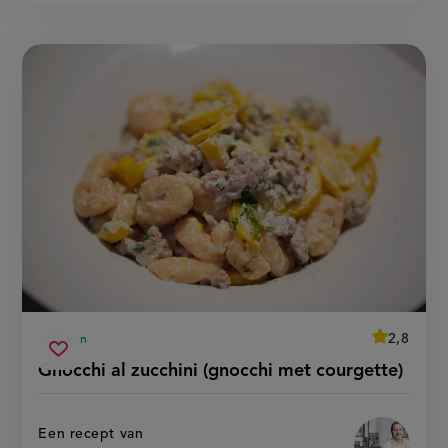
average
2,8
30 min
Beoordeel
voorbereidingstijd
gnocchi
recept
Sla
score:
Gnocchi al zucchini (gnocchi met courgette)
'gnocchi
al
recept
al
zucchini
zucchini
op
(gnocchi
(gnocchi
met
met
Een recept van
courgette)
courgette)