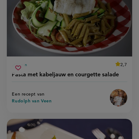
average
2,7
30 min
Beoordeel
voorbereidingstijd
pasta
recept
Sla
score:
Pasta met kabeljauw en courgette salade
'pasta
met
recept
met
kabeljauw
kabeljauw
op
en
en
courgette
courgette
Een recept van
salade'
salade
Rudolph van Veen