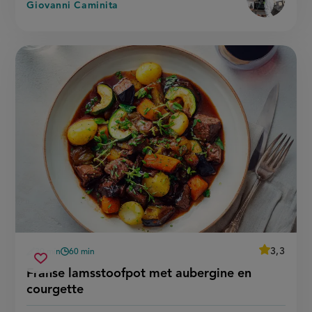
Giovanni Caminita
average
3,3
30 min
60 min
Beoordeel
voorbereidingstijd
wachttijd
franse
recept
Sla
score:
Franse lamsstoofpot met aubergine en
'franse
lamsstoofpot
recept
lamsstoof
courgette
met
met
op
aubergine
aubergine
en