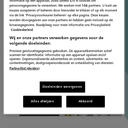
Angélique Schmeinck
informatie op een apparaat, zoals unieke ID’s in cookies om
persoonsgegevens te verwerken. We werken met
106
partners. U kunt uw
keuzes accepteren of beheren door hieronder te klikken of op elk moment
via de link ‘Privacyvoorkeuren beheren’ op elke pagina. Deze keuzes
worden doorgegeven aan onze partners en hebben geen invloed op de
browsegegevens. Raadpleeg voor meer informatie ons Privacybeleid.
Cookiesbeleid
Wij en onze partners verwerken gegevens voor de
volgende doeleinden:
Precieze geolocatiegegevens gebruiken. De apparaatkenmerken actief
scannen ter identificatie. Informatie op een apparaat opslaan en/of
openen. Gepersonaliseerde advertenties en content, advertentie- en
contentmetingen, doelgroepenonderzoek en ontwikkeling van diensten.
Partnerlijst (derden)
Doeleinden weergeven
Alles afwijzen
Akkoord