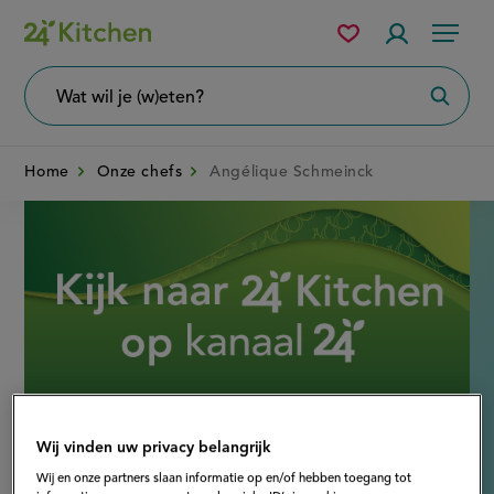
Overslaan
Mijn
Accountme
Menu
bewaarde
en
recepten
naar
Wat
Zoeke
wil
de
je
zoeken?
inhoud
Home
Onze chefs
Angélique Schmeinck
gaan
Disney+
Wij vinden uw privacy belangrijk
Chef
Wij en onze partners slaan informatie op en/of hebben toegang tot